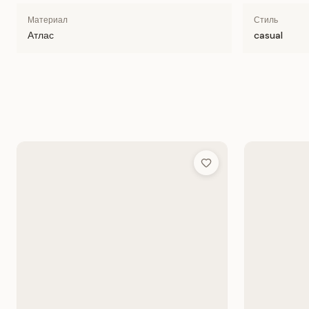
Материал
Стиль
Атлас
casual
Add to Wish List