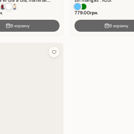
 el día a día, material:
sin mangas . Azul.
anco.
н.
779.00грн.
В корзину
В корзину
Add to Wish List