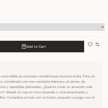
Add to Cart
Add to Wish 
Compar
de esta falda es una base versátil para muchos looks. Para un
eto, combínala con una camiseta blanca o un jersey de
ma y zapatillas plateadas. ¿Quieres crear un atuendo más
ico? Añade un top en tono lavanda o rosa empolvado y
fino. Completa el look con un bolso pequeño a juego con el