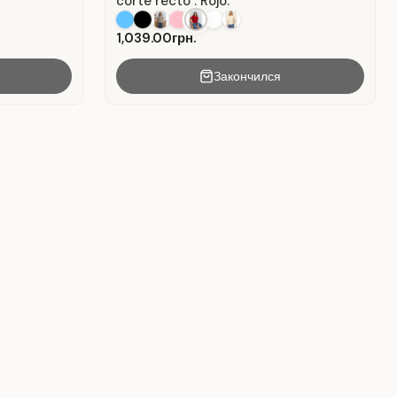
corte recto . Rojo.
1,039.00грн.
Закончился