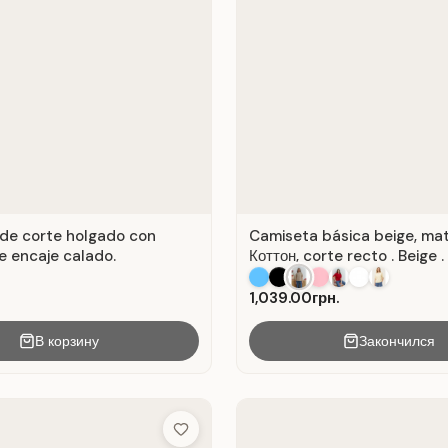
de corte holgado con
Camiseta básica beige, mat
e encaje calado.
Коттон, corte recto . Beige .
1,039.00грн.
В корзину
Закончился
Add to Wish List