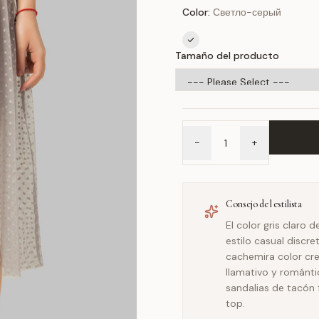
Color:
Светло-серый
Tamaño del producto
-
+
Consejo del estilista
El color gris claro 
estilo casual discr
cachemira color cre
llamativo y románt
sandalias de tacón 
top.