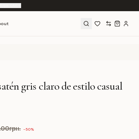
S
|
грн. UAH
bout
atén gris claro de estilo casual
9.00грн.
-50%