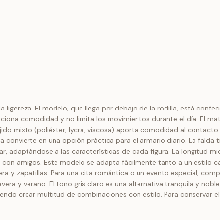
 la ligereza. El modelo, que llega por debajo de la rodilla, está conf
ona comodidad y no limita los movimientos durante el día. El mater
jido mixto (poliéster, lycra, viscosa) aporta comodidad al contacto 
 la convierte en una opción práctica para el armario diario. La falda 
ar, adaptándose a las características de cada figura. La longitud mid
con amigos. Este modelo se adapta fácilmente tanto a un estilo c
a y zapatillas. Para una cita romántica o un evento especial, comp
era y verano. El tono gris claro es una alternativa tranquila y nob
iendo crear multitud de combinaciones con estilo. Para conservar e