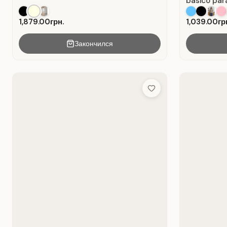
básico para
Algodón Bl
1,879.00грн.
1,039.00гр
Закончился
Add to Wish List