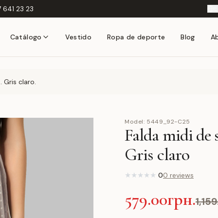
 641 23 23
E
Catálogo
Vestido
Ropa de deporte
Blog
A
 Gris claro.
Model:
5449_92-C25
Falda midi de s
Gris claro
★
★
★
★
★
0
0 reviews
579.00грн.
1,15