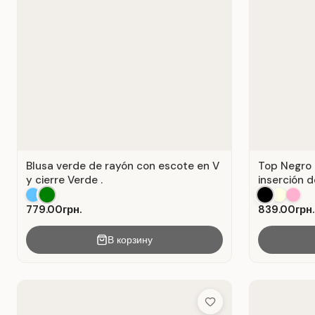
Blusa verde de rayón con escote en V
Top Negro 
y cierre Verde .
inserción d
779.00грн.
839.00грн.
В корзину
Add to Wish List