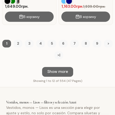
abullonadas de tejido Negro.
marino Azul oscuro.
1,649.00грн.
1,163.00грн.
1,939.00грн.
В корзину
В корзину
1
2
3
4
5
6
7
8
9
>
>|
Show more
Showing 1 to 12 of 554 (47 Pages)
Vestidos, monos — Lisos — filtros y selección Azuri
Vestidos, monos — Lisos es una sección para elegir por
ajuste y estilo, no solo por ocasión. Compara siluetas y