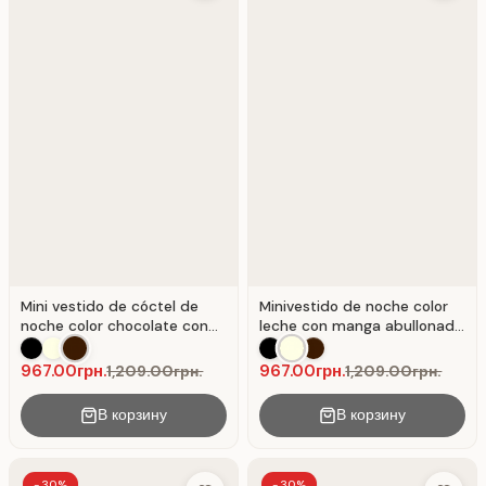
Mini vestido de cóctel de
Minivestido de noche color
noche color chocolate con
leche con manga abullonada
manga asimétrica
asimétrica
967.00грн.
967.00грн.
1,209.00грн.
1,209.00грн.
В корзину
В корзину
-30%
-30%