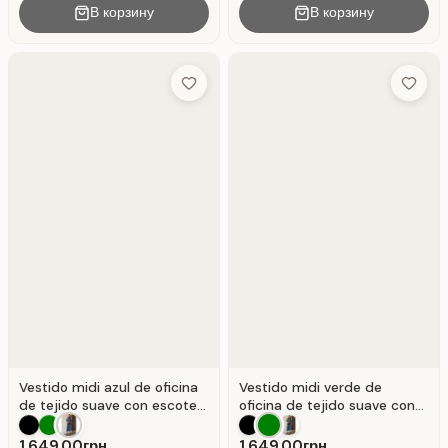
В корзину
В корзину
Add to Wish List
Add to 
Vestido midi azul de oficina
Vestido midi verde de
de tejido suave con escote
oficina de tejido suave con
en V. Azul .
mangas abullonadas . Verde.
1,649.00грн.
1,649.00грн.