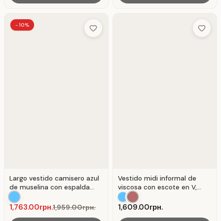
-10%
Add to Wish List
Add to 
Largo vestido camisero azul
Vestido midi informal de
de muselina con espalda
viscosa con escote en V,
descubierta.
modelo " Molienda" .
1,763.00грн.
1,609.00грн.
1,959.00грн.