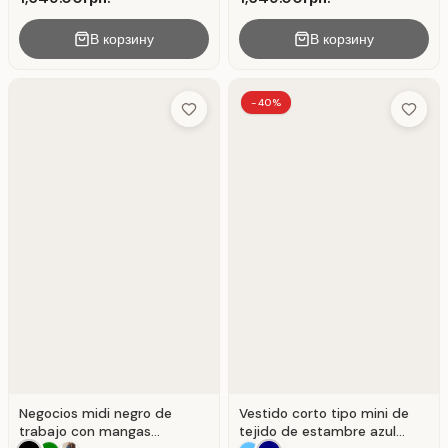
В корзину
В корзину
-40%
Add to Wish List
Add to 
Negocios midi negro de
Vestido corto tipo mini de
trabajo con mangas
tejido de estambre azul