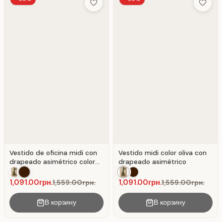
Add to Wish List
Add to 
Vestido de oficina midi con
Vestido midi color oliva con
drapeado asimétrico color
drapeado asimétrico
chocolate
1,091.00грн.
1,091.00грн.
1,559.00грн.
1,559.00грн.
В корзину
В корзину