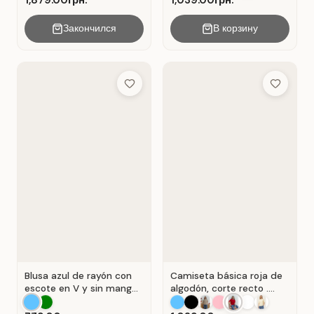
1,879.00грн.
1,039.00грн.
Закончился
В корзину
Add to Wish List
Add to Wis
Blusa azul de rayón con
Camiseta básica roja de
escote en V y sin mangas
algodón, corte recto .
. Azul.
Rojo.