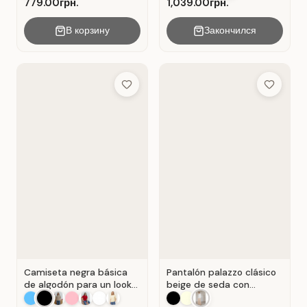
779.00грн.
1,039.00грн.
В корзину
Закончился
Add to Wish List
Add to Wis
Camiseta negra básica
Pantalón palazzo clásico
de algodón para un look
beige de seda con
casual . Negro.
pliegues . Beige.