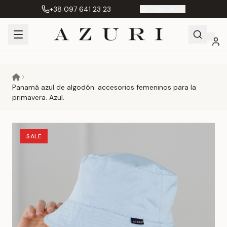
+38 097 641 23 23
ES
|
грн. UAH
Shopping
Mi
Favoritos
Сравнение
Cart
cuenta
Panamá azul de algodón: accesorios femeninos para la
primavera. Azul.
SALE