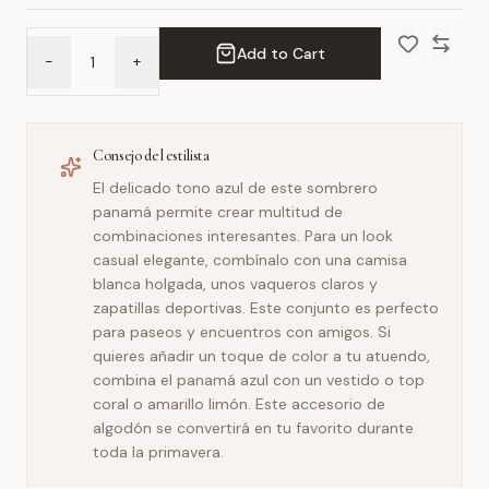
Add to Cart
-
+
Add to Wish 
Compar
Consejo del estilista
El delicado tono azul de este sombrero
panamá permite crear multitud de
combinaciones interesantes. Para un look
casual elegante, combínalo con una camisa
blanca holgada, unos vaqueros claros y
zapatillas deportivas. Este conjunto es perfecto
para paseos y encuentros con amigos. Si
quieres añadir un toque de color a tu atuendo,
combina el panamá azul con un vestido o top
coral o amarillo limón. Este accesorio de
algodón se convertirá en tu favorito durante
toda la primavera.