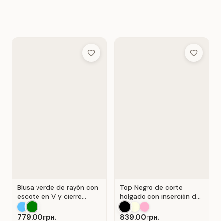
Add to Wish List
Add to Wis
Blusa verde de rayón con
Top Negro de corte
escote en V y cierre
holgado con inserción de
Verde .
encaje calado.
779.00грн.
839.00грн.