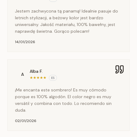
Jestem zachwycona tą panamą! Idealnie pasuje do
letnich stylizacji, a beżowy kolor jest bardzo
uniwersalny. Jakość materiału, 100% bawełny, jest
naprawdę świetna. Gorąco polecam!
14/01/2026
Alba F.
A
★
★
★
★
★
ES
¡Me encanta este sombrero! Es muy cómodo
porque es 100% algodón. El color negro es muy
versátil y combina con todo. Lo recomiendo sin
duda.
02/01/2026