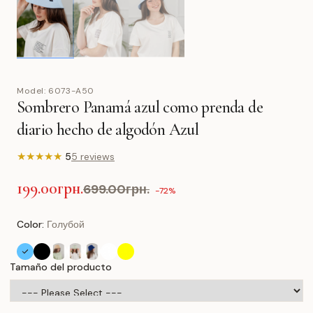
Model:
6073-A50
Sombrero Panamá azul como prenda de
diario hecho de algodón Azul
★
★
★
★
★
5
5 reviews
199.00грн.
699.00грн.
-72%
Color:
Голубой
Tamaño del producto