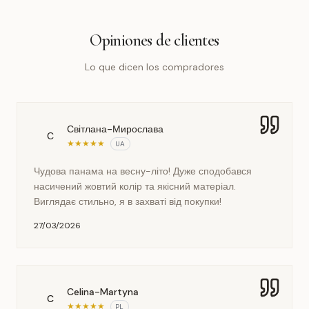
Opiniones de clientes
Lo que dicen los compradores
Світлана-Мирослава
С
★
★
★
★
★
UA
Чудова панама на весну-літо! Дуже сподобався
насичений жовтий колір та якісний матеріал.
Виглядає стильно, я в захваті від покупки!
27/03/2026
Celina-Martyna
C
★
★
★
★
★
PL