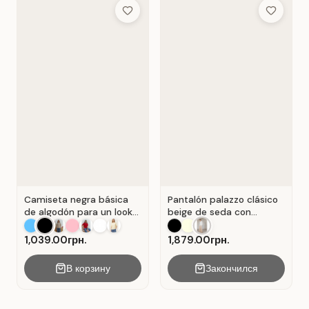
Add to Wish List
Add to Wis
Camiseta negra básica
Pantalón palazzo clásico
de algodón para un look
beige de seda con
casual . Negro.
pliegues . Beige.
1,039.00грн.
1,879.00грн.
В корзину
Закончился