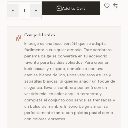
Add to Cart
-
+
Add to Wish 
Compar
Consejo del estilista
El beige es una base versátil que se adapta
fácilmente a cualquier armario. Este sombrero
panamá beige se convertirá en tu accesorio
favorito para los días soleados. Para crear un
look casual y relajado, combínalo con una
camisa blanca de lino, unos vaqueros azules y
zapatillas blancas. Si quieres añadir un toque de
elegancia, lleva el sombrero panamá con un
vestido midi en color caqui o terracota y
completa el conjunto con sandalias trenzadas y
un bolso de mimbre. El tono beige armoniza
perfectamente tanto con paletas pastel como
con colores vibrantes.