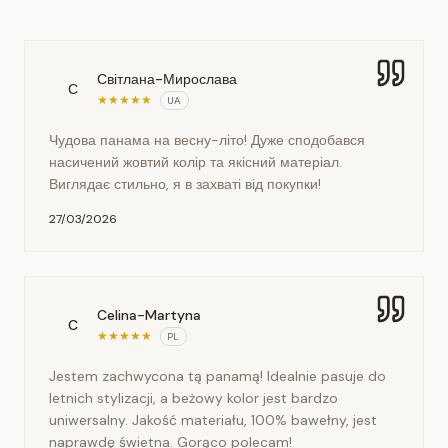
Світлана-Мирослава
С
★
★
★
★
★
UA
Чудова панама на весну-літо! Дуже сподобався
насичений жовтий колір та якісний матеріал.
Виглядає стильно, я в захваті від покупки!
27/03/2026
Celina-Martyna
C
★
★
★
★
★
PL
Jestem zachwycona tą panamą! Idealnie pasuje do
letnich stylizacji, a beżowy kolor jest bardzo
uniwersalny. Jakość materiału, 100% bawełny, jest
naprawdę świetna. Gorąco polecam!