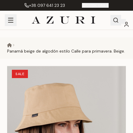
+38 097 641 23 23
ES
|
грн. UAH
Shopping
Mi
Favoritos
Сравнение
Cart
cuenta
Panamá beige de algodón estilo Calle para primavera. Beige.
SALE