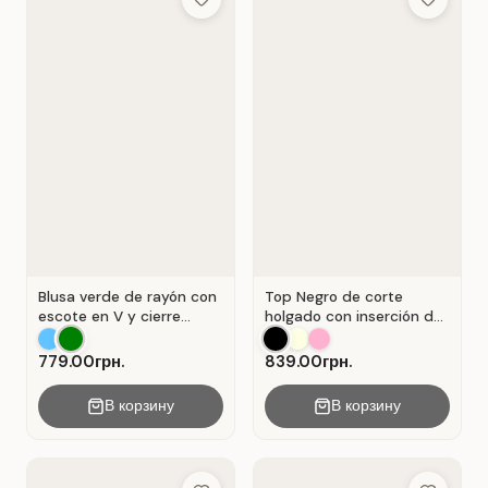
Add to Wish List
Add to Wis
Blusa verde de rayón con
Top Negro de corte
escote en V y cierre
holgado con inserción de
Verde .
encaje calado.
779.00грн.
839.00грн.
В корзину
В корзину