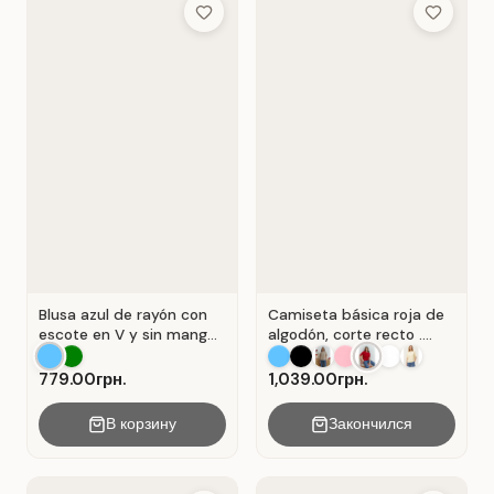
Add to Wish List
Add to Wis
Blusa azul de rayón con
Camiseta básica roja de
escote en V y sin mangas
algodón, corte recto .
. Azul.
Rojo.
779.00грн.
1,039.00грн.
В корзину
Закончился