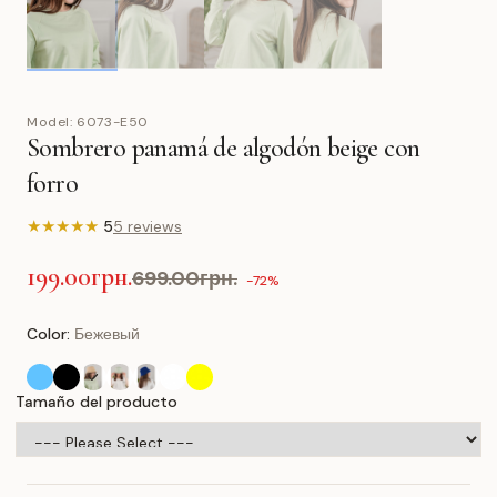
Model:
6073-E50
Sombrero panamá de algodón beige con
forro
★
★
★
★
★
5
5 reviews
199.00грн.
699.00грн.
-72%
Color:
Бежевый
Tamaño del producto