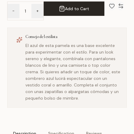
Add to Cart
-
+
Add to Wish 
Compar
Consejo del estilista
El azul de esta pamela es una base excelente
para experimentar con el estilo. Para un look
sereno y elegante, combínala con pantalones
blancos de lino y una camiseta o top color
crema. Si quieres añadir un toque de color, este
sombrero azul lucirá espectacular con un
vestido coral o amarillo. Completa el conjunto
con unas zapatillas o alpargatas cómodas y un
pequeño bolso de mimbre.
Description
Specification
Reviews