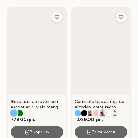
Add to Wish List
Add to Wis
Blusa azul de rayón con
Camiseta básica roja de
escote en V y sin mangas
algodón, corte recto .
. Azul.
Rojo.
779.00грн.
1,039.00грн.
В корзину
Закончился