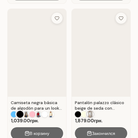
Add to Wish List
Add to Wis
Camiseta negra básica
Pantalón palazzo clásico
de algodón para un look
beige de seda con
casual . Negro.
pliegues . Beige.
1,039.00грн.
1,879.00грн.
В корзину
Закончился