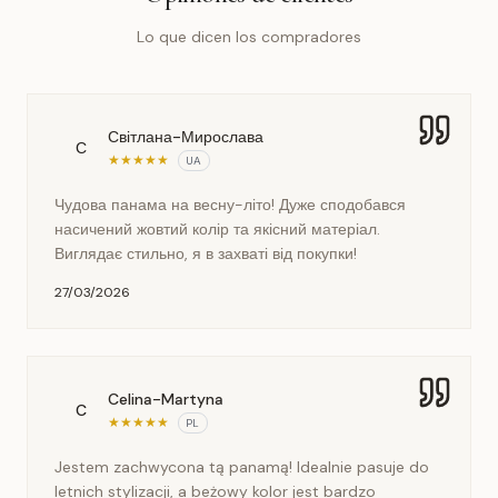
Lo que dicen los compradores
Світлана-Мирослава
С
★
★
★
★
★
UA
Чудова панама на весну-літо! Дуже сподобався
насичений жовтий колір та якісний матеріал.
Виглядає стильно, я в захваті від покупки!
27/03/2026
Celina-Martyna
C
★
★
★
★
★
PL
Jestem zachwycona tą panamą! Idealnie pasuje do
letnich stylizacji, a beżowy kolor jest bardzo