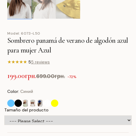
Model:
6073-L50
Sombrero panamá de verano de algodón azul
para mujer Azul
★
★
★
★
★
5
5 reviews
199.00грн.
699.00грн.
-72%
Color:
Синий
Tamaño del producto