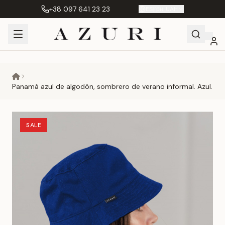
+38 097 641 23 23
ES
|
грн. UAH
Shopping
Mi
Favoritos
Сравнение
Cart
cuenta
Panamá azul de algodón, sombrero de verano informal. Azul.
SALE