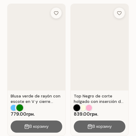
Add to Wish List
Add to Wis
Blusa verde de rayón con
Top Negro de corte
escote en V y cierre
holgado con inserción de
Verde .
encaje calado.
779.00грн.
839.00грн.
В корзину
В корзину