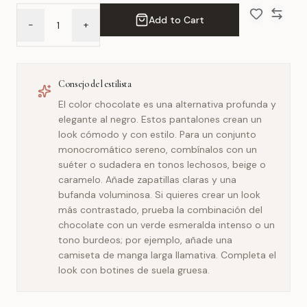
Add to Cart
-
+
Add to Wish 
Compar
Consejo del estilista
El color chocolate es una alternativa profunda y
elegante al negro. Estos pantalones crean un
look cómodo y con estilo. Para un conjunto
monocromático sereno, combínalos con un
suéter o sudadera en tonos lechosos, beige o
caramelo. Añade zapatillas claras y una
bufanda voluminosa. Si quieres crear un look
más contrastado, prueba la combinación del
chocolate con un verde esmeralda intenso o un
tono burdeos; por ejemplo, añade una
camiseta de manga larga llamativa. Completa el
look con botines de suela gruesa.