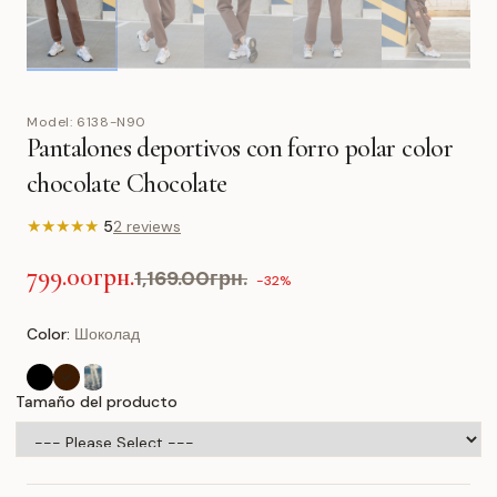
Model:
6138-N90
Pantalones deportivos con forro polar color
chocolate Chocolate
★
★
★
★
★
5
2 reviews
799.00грн.
1,169.00грн.
-32%
Color:
Шоколад
Tamaño del producto