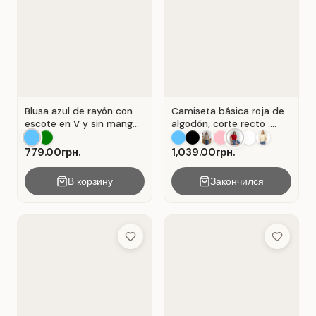
Blusa azul de rayón con
Camiseta básica roja de
escote en V y sin mangas
algodón, corte recto .
. Azul.
Rojo.
779.00грн.
1,039.00грн.
В корзину
Закончился
Add to Wish List
Add to Wis