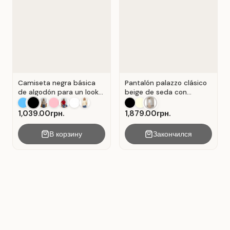
Camiseta negra básica
Pantalón palazzo clásico
de algodón para un look
beige de seda con
casual . Negro.
pliegues . Beige.
1,039.00грн.
1,879.00грн.
В корзину
Закончился