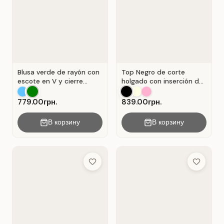
Blusa verde de rayón con
Top Negro de corte
escote en V y cierre
holgado con inserción de
Verde .
encaje calado.
779.00грн.
839.00грн.
В корзину
В корзину
Add to Wish List
Add to Wis