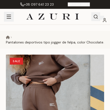
+38 097 641 23 23
ES
|
грн. UAH
Shopping
Mi
Favoritos
Сравнение
Cart
cuenta
Pantalones deportivos tipo jogger de felpa, color Chocolate.
SALE