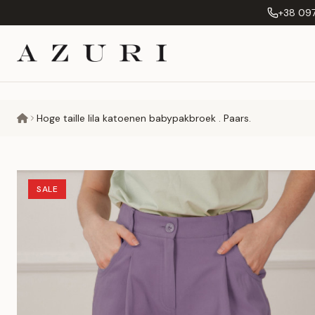
+38 097
Hoge taille lila katoenen babypakbroek . Paars.
SALE