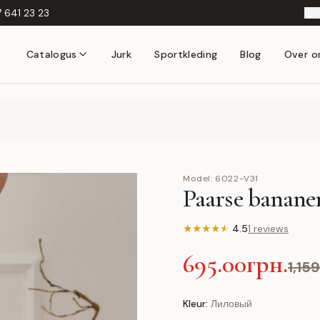
 641 23 23
N
Catalogus
Jurk
Sportkleding
Blog
Over o
Model:
6022-V31
Paarse bananen
★
★
★
★
★
4.5
1 reviews
695.00грн.
1,15
Kleur:
Лиловый