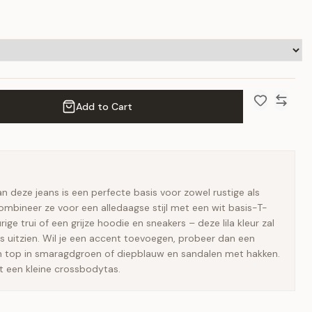
Add to Cart
Add to Wish 
Compar
van deze jeans is een perfecte basis voor zowel rustige als
ombineer ze voor een alledaagse stijl met een wit basis-T-
rige trui of een grijze hoodie en sneakers – deze lila kleur zal
us uitzien. Wil je een accent toevoegen, probeer dan een
 top in smaragdgroen of diepblauw en sandalen met hakken.
t een kleine crossbodytas.