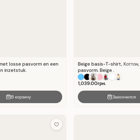
met losse pasvorm en een
Beige basis-T-shirt, Коттон
n inzetstuk.
pasvorm. Beige .
1,039.00грн.
В корзину
Закончился
Add to Wish List