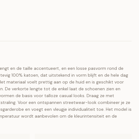
rlengt en de taille accentueert, en een losse pasvorm rond de
evig 100% katoen, dat uitstekend in vorm blijft en de hele dag
et materiaal voelt prettig aan op de huid en is geschikt voor
. De verkorte lengte tot de enkel laat de schoenen zien en
 vormen de basis voor talloze casual looks. Draag ze met
itstraling. Voor een ontspannen streetwear-look combineer je ze
sisgarderobe en voegt een vleugje individualiteit toe. Het model is
temperatuur wordt aanbevolen om de kleurintensiteit en de