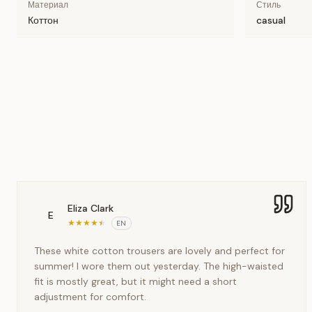
Материал
Стиль
Коттон
casual
Eliza Clark
E
★
★
★
★
★
EN
These white cotton trousers are lovely and perfect for
summer! I wore them out yesterday. The high-waisted
fit is mostly great, but it might need a short
adjustment for comfort.