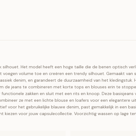
k silhouet. Het model heeft een hoge taille die de benen optisch ve
t voegen volume toe en creëren een trendy silhouet. Gemaakt van st
lassiek denim, en garandeert de duurzaamheid van het kledingstuk. H
om de jeans te combineren met korte tops en blouses erin te stoppen
r functionele zakken en sluit met een rits en knoop. Deze basisjeans
ombineer ze met een lichte blouse en loafers voor een elegantere u
atief voor het gebruikelijke blauwe denim, past gemakkelijk in een ba
kunt kiezen voor jouw capsulecollectie. Voorzichtig wassen op lage 