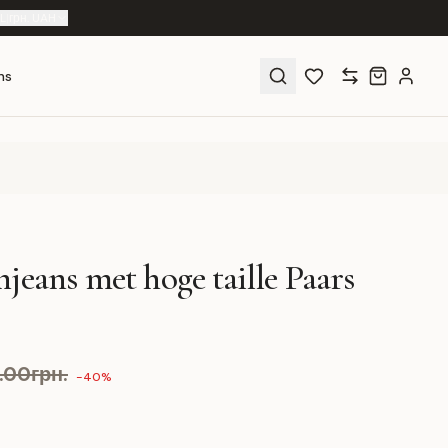
L
|
грн. UAH
ns
jeans met hoge taille Paars
9.00грн.
-40%