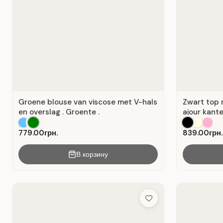
Groene blouse van viscose met V-hals
Zwart top 
en overslag . Groente .
ajour kante
779.00грн.
839.00грн.
В корзину
Add to Wish List