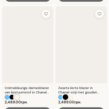
Add to Wish List
Add to 
Crèmekleurige damesblazer
Zwarte korte blazer in
van kostuumstof in Chanel-
Chanel-stijl met gouden
stijl
knopen
2,489.00грн.
2,489.00грн.