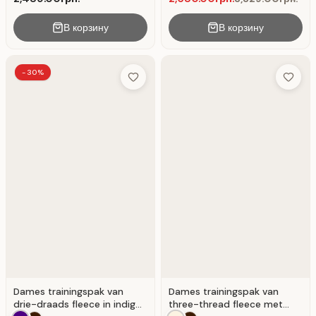
В корзину
В корзину
-30%
Add to Wish List
Add to 
Dames trainingspak van
Dames trainingspak van
drie-draads fleece in indigo
three-thread fleece met