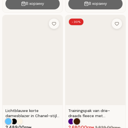
В корзину
В корзину
-30%
Add to Wish List
Add to 
Lichtblauwe korte
Trainingspak van drie-
damesblazer in Chanel-stijl
draads fleece met
van kostuumstof
zijstrepen, kleur Chocolade
2,489.00грн.
2,680.00грн.
3,829.00грн.