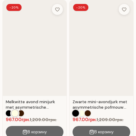
-20%
-20%
Add to Wish List
Add to 
Melkwitte avond minijurk
Zwarte mini-avondjurk met
met asymmetrische
asymmetrische pofmouw
pofmouw
Zwart
967.00грн.
967.00грн.
1,209.00грн.
1,209.00грн.
В корзину
В корзину