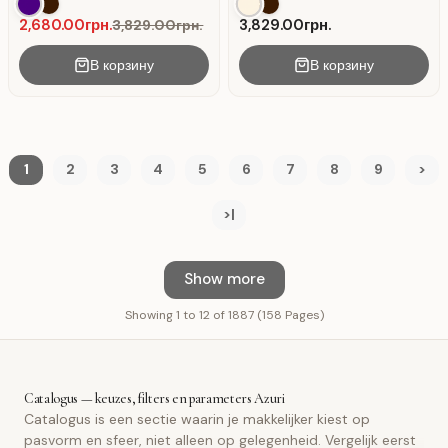
met zijstrepen
losse pasvorm in crème
2,680.00грн.
3,829.00грн.
3,829.00грн.
В корзину
В корзину
1
2
3
4
5
6
7
8
9
>
>|
Show more
Showing 1 to 12 of 1887 (158 Pages)
Catalogus — keuzes, filters en parameters Azuri
Catalogus is een sectie waarin je makkelijker kiest op
pasvorm en sfeer, niet alleen op gelegenheid. Vergelijk eerst