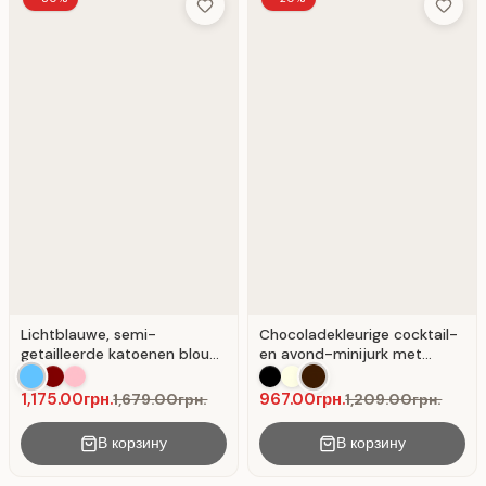
Add to Wish List
Add to 
Lichtblauwe, semi-
Chocoladekleurige cocktail-
getailleerde katoenen blouse
en avond-minijurk met
met omgeslagen kraag
asymmetrische mouw
1,175.00грн.
967.00грн.
1,679.00грн.
1,209.00грн.
В корзину
В корзину