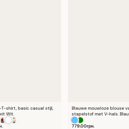
-shirt, basic casual stijl,
Blauwe mouwloze blouse v
wit Wit.
stapelstof met V-hals. Blau
н.
779.00грн.