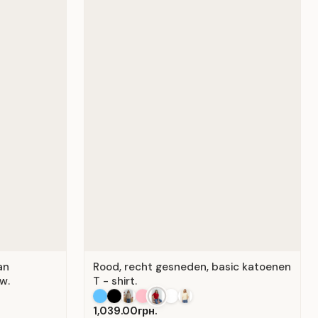
an
Rood, recht gesneden, basic katoenen
w.
T - shirt.
1,039.00грн.