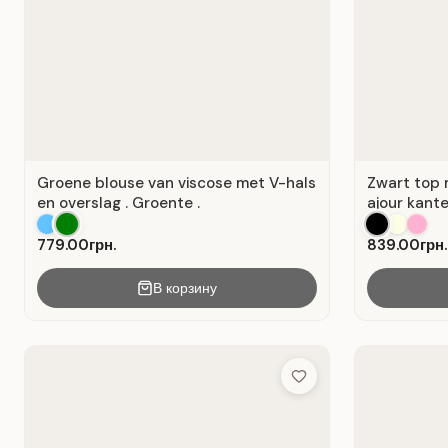
Groene blouse van viscose met V-hals
Zwart top 
en overslag . Groente .
ajour kante
779.00грн.
839.00грн.
В корзину
Add to Wish List