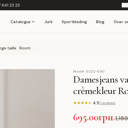
 641 23 23
N
Catalogus
Jurk
Sportkleding
Blog
Over o
e taille . Room .
Model:
6022-E90
Damesjeans va
crèmekleur R
★
★
★
★
★
4.5
1 reviews
695.00грн.
1,15