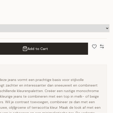
Add to Cart
Add to Wish 
Compar
eze jeans vormt een prachtige basis voor stijlvolle
oogt zachter en interessanter dan sneeuwwit en combineert
schillende kleurenpaletten. Creëer een rustige monochrome
leurige jeans te combineren met een top in melk- of beige
kers. Wil je contrast toevoegen, combineer ze dan met een
uwe, olijfgroene of terracotta kleur. Maak de look af met een