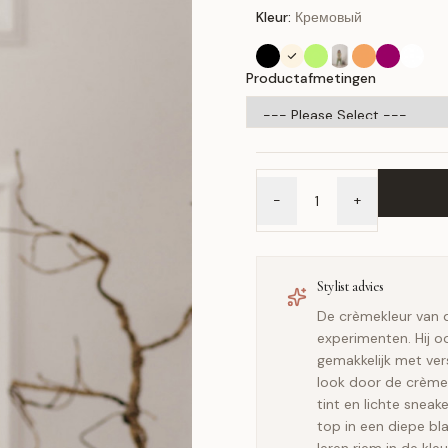
Kleur:
Кремовый
Productafmetingen
-
+
Stylist advies
De crèmekleur van d
experimenten. Hij 
gemakkelijk met ver
look door de crèmek
tint en lichte snea
top in een diepe bla