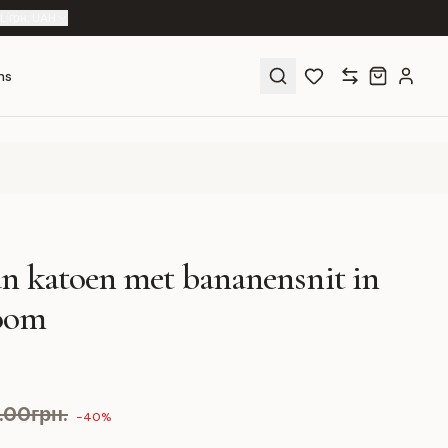
L
|
грн. UAH
ns
n katoen met bananensnit in
oom
9.00грн.
-40%