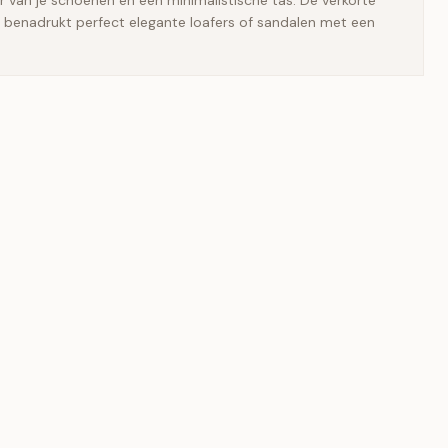
ur van je schoenen en een minimalistische tas. De verkorte
 benadrukt perfect elegante loafers of sandalen met een