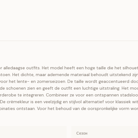
alledaagse outfits. Het model heeft een hoge taille die het silhoue
katoen. Het dichte, maar ademende materiaal behoudt uitstekend zij
voor het lente- en zomerseizoen. De taille wordt geaccentueerd do
 de schoenen zien en geeft de outfit een luchtige uitstraling. Het mo
garderobe te integreren. Combineer ze voor een ontspannen stadslook
De crèmekleur is een veelzijdig en stijlvol alternatief voor klassiek 
binaties ontstaan. Voor het behoud van de oorspronkelijke vorm w
Сезон