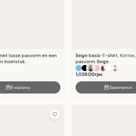
met losse pasvorm en een
Beige basis-T-shirt, Коттон
n inzetstuk.
pasvorm. Beige .
1,039.00грн.
В корзину
Закончился
Add to Wish List