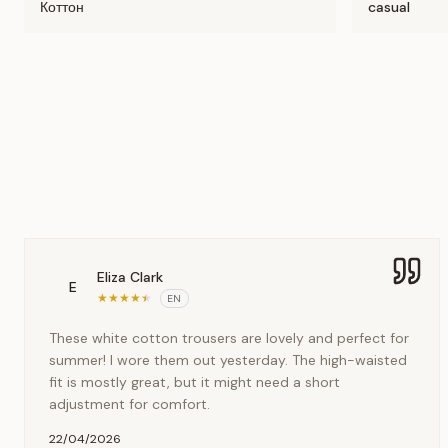
Коттон
casual
Eliza Clark
E
★
★
★
★
★
EN
These white cotton trousers are lovely and perfect for
summer! I wore them out yesterday. The high-waisted
fit is mostly great, but it might need a short
adjustment for comfort.
22/04/2026