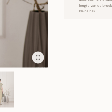
leren riem in de kle
lengte van de broek
kleine hak.