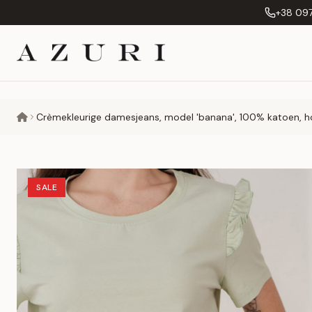
+38 097
Crèmekleurige damesjeans, model 'banana', 100% katoen, hog
SALE