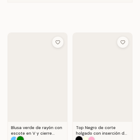
Add to Wish List
Add to Wis
Blusa verde de rayón con
Top Negro de corte
escote en V y cierre
holgado con inserción de
Verde .
encaje calado.