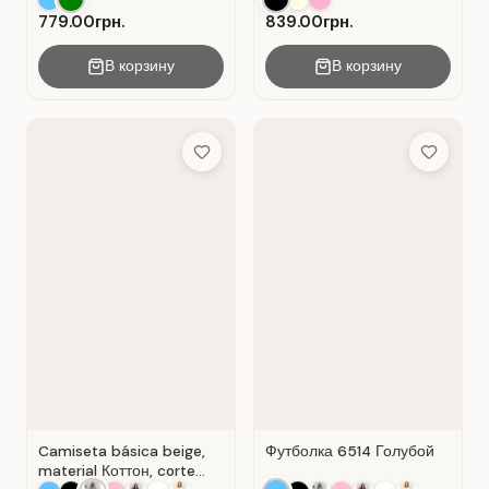
779.00грн.
839.00грн.
В корзину
В корзину
Add to Wish List
Add to Wis
Camiseta básica beige,
Футболка 6514 Голубой
material Коттон, corte