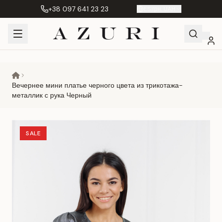
+38 097 641 23 23
ES
|
грн. UAH
Shopping
Mi
Favoritos
Сравнение
Cart
cuenta
Вечернее мини платье черного цвета из трикотажа-
металлик с рука Черный
SALE