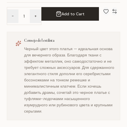
Add to Cart
-
+
Add to Wish 
Compar
Consejo del estilista
Черный цвет этого платья — идеальная основа
для вечернего образа. Благодаря ткани с
эффектом металлик, оно самодостаточно и не
требует сложных аксессуаров. Для сдержанного
элегантного стиля дополни его серебристыми
босоножками на тонком ремешке и
минималистичным клатчем. Если хочешь
добавить драмы, сочетай это черное платье с
туфлями-лодочками насыщенного
изумрудного или рубинового цвета и крупными
серьгами.