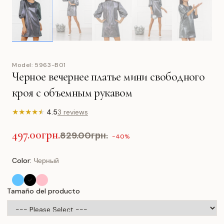
Model:
5963-B01
Черное вечернее платье мини свободного
кроя с объемным рукавом
★
★
★
★
★
4.5
3 reviews
497.00грн.
829.00грн.
-40%
Color:
Черный
Tamaño del producto