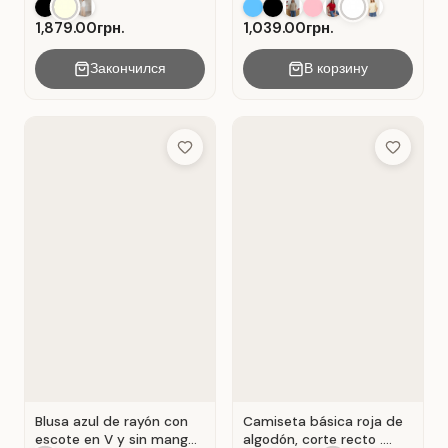
el día a día, material:
Algodón Blanco.
1,879.00грн.
1,039.00грн.
Закончился
В корзину
Add to Wish List
Add to Wis
Blusa azul de rayón con
Camiseta básica roja de
escote en V y sin mangas
algodón, corte recto .