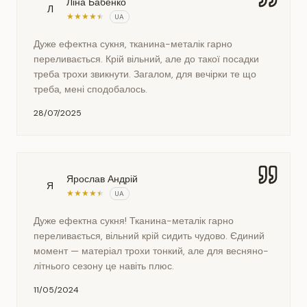
Ліна Бабенко
Л
★
★
★
★
★
UA
Дуже ефектна сукня, тканина-металік гарно
переливається. Крій вільний, але до такої посадки
треба трохи звикнути. Загалом, для вечірки те що
треба, мені сподобалось.
28/07/2025
Ярослав Андрій
Я
★
★
★
★
★
UA
Дуже ефектна сукня! Тканина-металік гарно
переливається, вільний крій сидить чудово. Єдиний
момент — матеріал трохи тонкий, але для весняно-
літнього сезону це навіть плюс.
11/05/2024