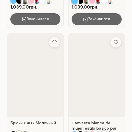
recto . Beige .
1,039.00грн.
1,039.00грн.
Закончился
Закончился
Add to Wish List
Add to Wis
Брюки 6407 Молочный
Camiseta blanca de
mujer, estilo básico para