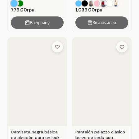
. Azul.
Rojo.
779.00грн.
1,039.00грн.
В корзину
Закончился
Add to Wish List
Add to Wis
Camiseta negra básica
Pantalón palazzo clásico
de algodón para un look
beige de seda con