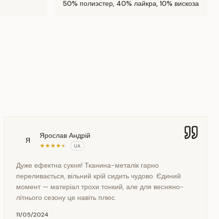
50% полиэстер, 40% лайкра, 10% вискоза
Ярослав Андрій
Я
★
★
★
★
★
UA
Дуже ефектна сукня! Тканина-металік гарно
переливається, вільний крій сидить чудово. Єдиний
момент — матеріал трохи тонкий, але для весняно-
літнього сезону це навіть плюс.
11/05/2024