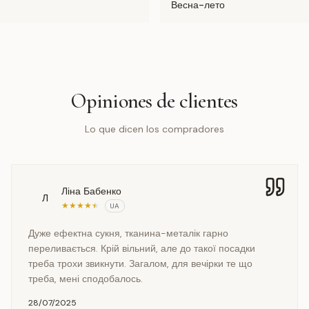
Весна-лето
Opiniones de clientes
Lo que dicen los compradores
Ліна Бабенко
Л
★
★
★
★
★
UA
Дуже ефектна сукня, тканина-металік гарно
переливається. Крій вільний, але до такої посадки
треба трохи звикнути. Загалом, для вечірки те що
треба, мені сподобалось.
28/07/2025