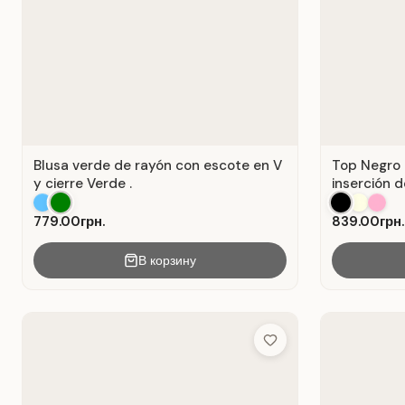
Blusa verde de rayón con escote en V
Top Negro 
y cierre Verde .
inserción d
779.00грн.
839.00грн.
В корзину
Add to Wish List