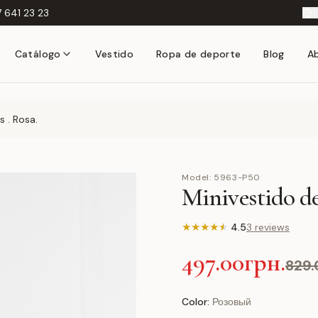
 641 23 23
E
Catálogo
Vestido
Ropa de deporte
Blog
A
 . Rosa.
Model:
5963-P50
Minivestido de
★
★
★
★
★
4.5
3 reviews
497.00грн.
829.
Color:
Розовый