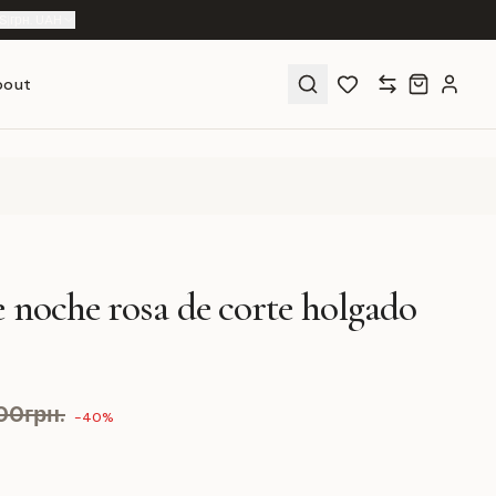
S
|
грн. UAH
bout
 noche rosa de corte holgado
00грн.
-40%