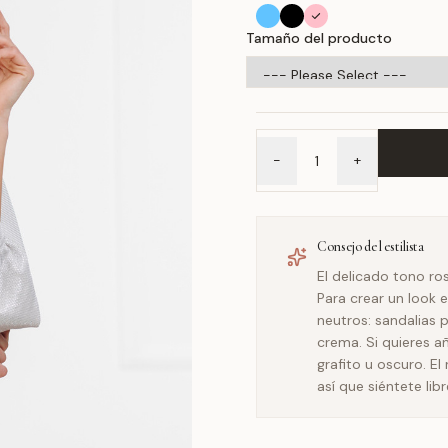
Tamaño del producto
-
+
Consejo del estilista
El delicado tono ro
Para crear un look
neutros: sandalias 
crema. Si quieres añ
grafito u oscuro. 
así que siéntete lib