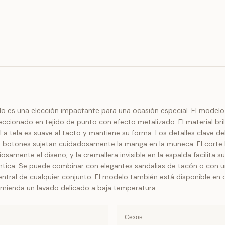
do es una elección impactante para una ocasión especial. El model
feccionado en tejido de punto con efecto metalizado. El material bri
tela es suave al tacto y mantiene su forma. Los detalles clave del
 botones sujetan cuidadosamente la manga en la muñeca. El corte h
amente el diseño, y la cremallera invisible en la espalda facilita s
tica. Se puede combinar con elegantes sandalias de tacón o con uno
entral de cualquier conjunto. El modelo también está disponible en ot
comienda un lavado delicado a baja temperatura.
Сезон