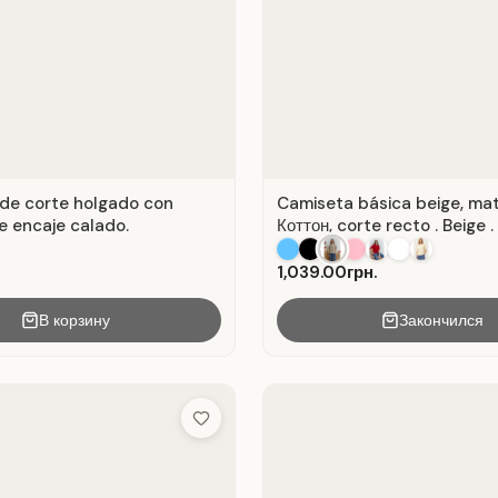
de corte holgado con
Camiseta básica beige, mat
e encaje calado.
Коттон, corte recto . Beige .
1,039.00грн.
В корзину
Закончился
Add to Wish List