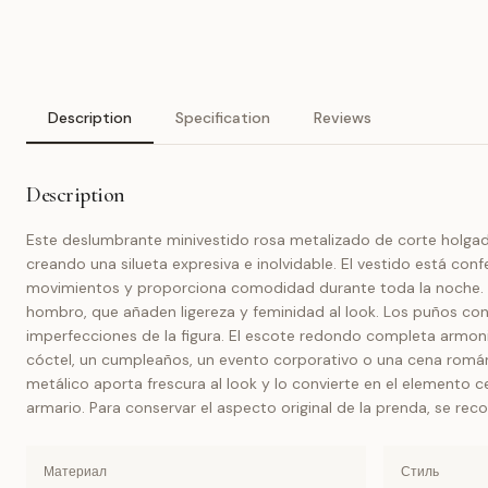
Description
Specification
Reviews
Description
Este deslumbrante minivestido rosa metalizado de corte holga
creando una silueta expresiva e inolvidable. El vestido está con
movimientos y proporciona comodidad durante toda la noche. La 
hombro, que añaden ligereza y feminidad al look. Los puños con
imperfecciones de la figura. El escote redondo completa armonios
cóctel, un cumpleaños, un evento corporativo o una cena román
metálico aporta frescura al look y lo convierte en el elemento c
armario. Para conservar el aspecto original de la prenda, se re
Материал
Стиль