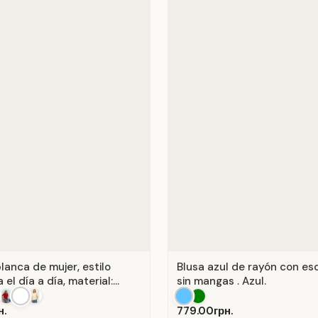
lanca de mujer, estilo
Blusa azul de rayón con es
 el día a día, material:
sin mangas . Azul.
anco.
н.
779.00грн.