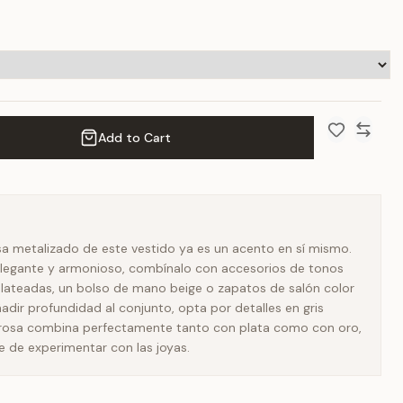
Add to Cart
Add to Wish 
Compar
sa metalizado de este vestido ya es un acento en sí mismo.
 elegante y armonioso, combínalo con accesorios de tonos
plateadas, un bolso de mano beige o zapatos de salón color
adir profundidad al conjunto, opta por detalles en gris
El rosa combina perfectamente tanto con plata como con oro,
re de experimentar con las joyas.