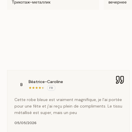
Трикотаж-металлик
вечернее
Béatrice-Caroline
B
★
★
★
★
★
FR
Cette robe bleue est vraiment magnifique, je l'ai portée
pour une fête et j'ai reçu plein de compliments. Le tissu
métallisé est super, mais un peu
05/05/2026