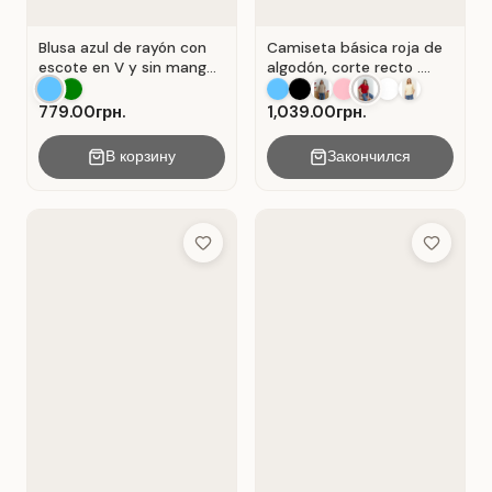
Blusa azul de rayón con
Camiseta básica roja de
escote en V y sin mangas
algodón, corte recto .
. Azul.
Rojo.
779.00грн.
1,039.00грн.
В корзину
Закончился
Add to Wish List
Add to Wis