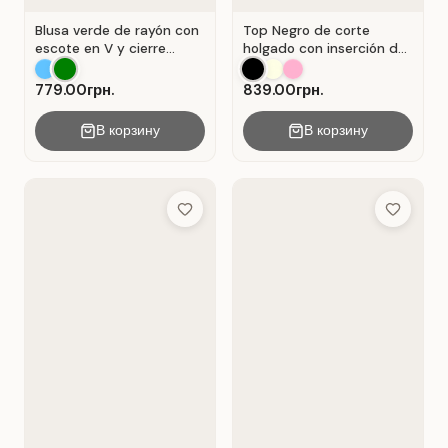
Blusa verde de rayón con
Top Negro de corte
escote en V y cierre
holgado con inserción de
Verde .
encaje calado.
779.00грн.
839.00грн.
В корзину
В корзину
Add to Wish List
Add to Wis