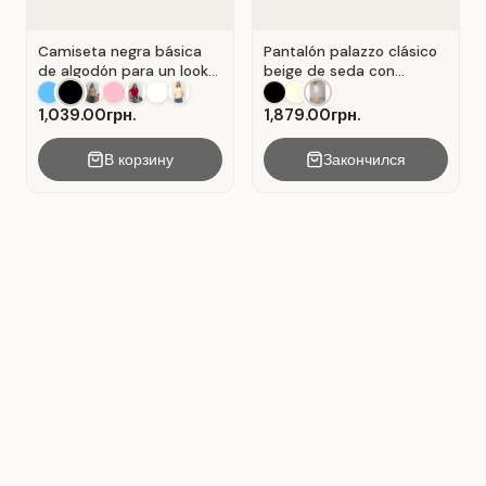
Camiseta negra básica
Pantalón palazzo clásico
de algodón para un look
beige de seda con
casual . Negro.
pliegues . Beige.
1,039.00грн.
1,879.00грн.
В корзину
Закончился