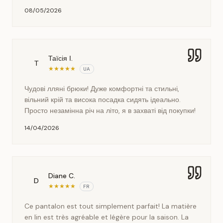
08/05/2026
Таїсія І.
Т
★
★
★
★
★
UA
Чудові лляні брюки! Дуже комфортні та стильні,
вільний крій та висока посадка сидять ідеально.
Просто незамінна річ на літо, я в захваті від покупки!
14/04/2026
Diane C.
D
★
★
★
★
★
FR
Ce pantalon est tout simplement parfait! La matière
en lin est très agréable et légère pour la saison. La