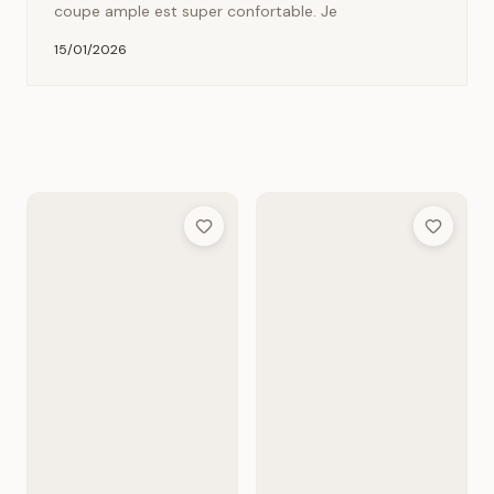
coupe ample est super confortable. Je
15/01/2026
Add to Wish List
Add to Wis