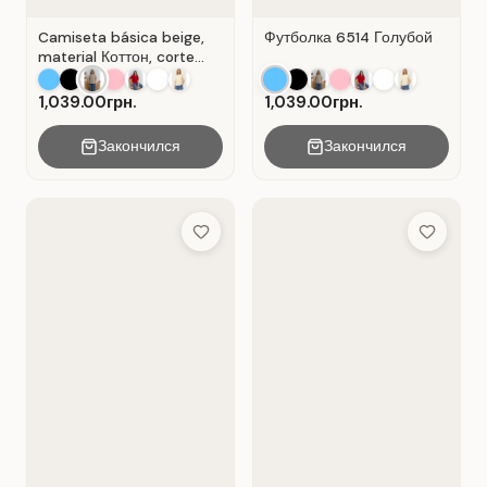
Camiseta básica beige,
Футболка 6514 Голубой
material Коттон, corte
recto . Beige .
1,039.00грн.
1,039.00грн.
Закончился
Закончился
Add to Wish List
Add to Wis