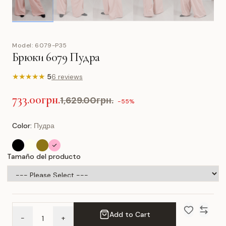
Model:
6079-P35
Брюки 6079 Пудра
★
★
★
★
★
5
6 reviews
733.00грн.
1,629.00грн.
-55%
Color:
Пудра
Tamaño del producto
Add to Cart
-
+
Add to Wish 
Compar