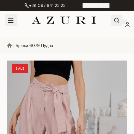
+38 097 641 23 23
ES
|
грн. UAH
Shopping
Mi
Favoritos
Сравнение
Брюки 6079 Пудра
Cart
cuenta
SALE