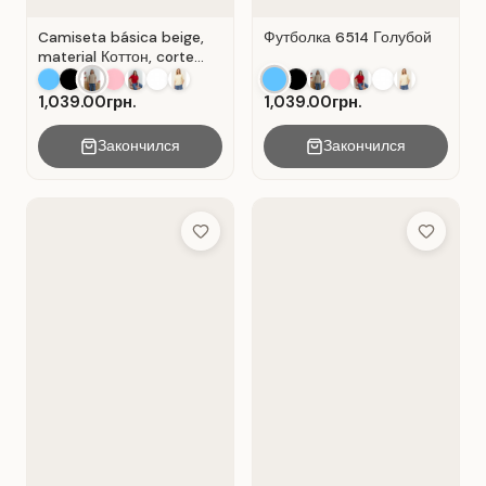
Camiseta básica beige,
Футболка 6514 Голубой
material Коттон, corte
recto . Beige .
1,039.00грн.
1,039.00грн.
Закончился
Закончился
Add to Wish List
Add to Wis