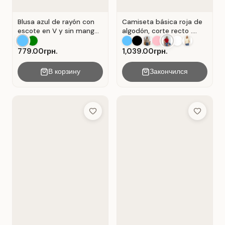
Blusa azul de rayón con
Camiseta básica roja de
escote en V y sin mangas
algodón, corte recto .
. Azul.
Rojo.
779.00грн.
1,039.00грн.
В корзину
Закончился
Add to Wish List
Add to Wis