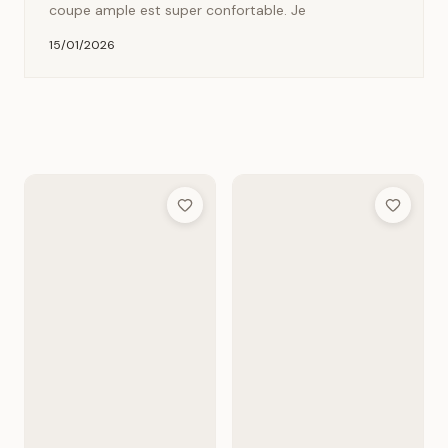
coupe ample est super confortable. Je
15/01/2026
Add to Wish List
Add to Wis