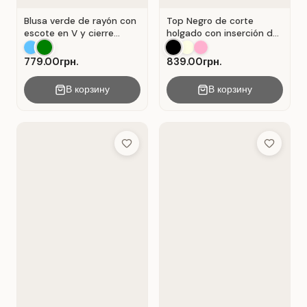
Blusa verde de rayón con
Top Negro de corte
escote en V y cierre
holgado con inserción de
Verde .
encaje calado.
779.00грн.
839.00грн.
В корзину
В корзину
Add to Wish List
Add to Wis