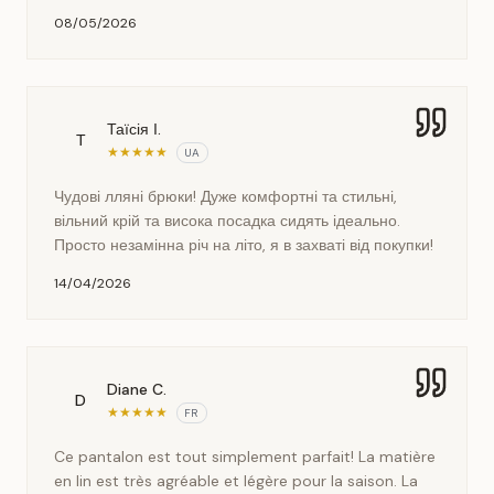
08/05/2026
Таїсія І.
Т
★
★
★
★
★
UA
Чудові лляні брюки! Дуже комфортні та стильні,
вільний крій та висока посадка сидять ідеально.
Просто незамінна річ на літо, я в захваті від покупки!
14/04/2026
Diane C.
D
★
★
★
★
★
FR
Ce pantalon est tout simplement parfait! La matière
en lin est très agréable et légère pour la saison. La