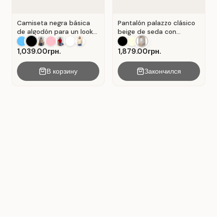
Camiseta negra básica
Pantalón palazzo clásico
de algodón para un look
beige de seda con
casual . Negro.
pliegues . Beige.
1,039.00грн.
1,879.00грн.
В корзину
Закончился