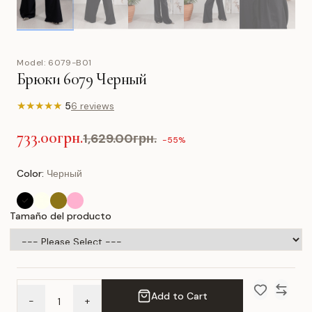
Model:
6079-B01
Брюки 6079 Черный
★
★
★
★
★
5
6 reviews
733.00грн.
1,629.00грн.
-55%
Color:
Черный
Tamaño del producto
Add to Cart
-
+
Add to Wish 
Compar