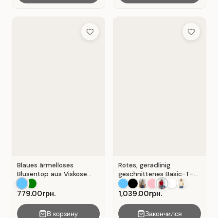
Add to Wish List
Add to Wis
Blaues ärmelloses
Rotes, geradlinig
Blusentop aus Viskose
geschnittenes Basic-T-
mit V-Ausschnitt . Blau .
Shirt aus Baumwolle . Rot
.
779.00грн.
1,039.00грн.
В корзину
Закончился