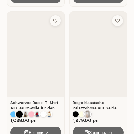
Add to Wish List
Add to Wis
Schwarzes Basic-T-Shirt
Beige klassische
aus Baumwolle für den
Palazzohose aus Seide
Alltag . Schwarz.
mit Falten . Beige .
1,039.00грн.
1,879.00грн.
В корзину
Закончился