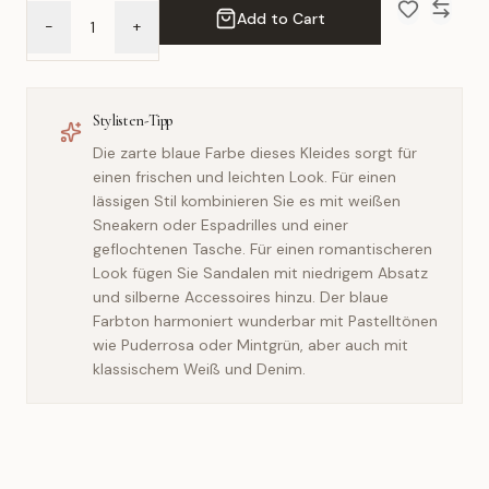
Add to Cart
-
+
Add to Wish 
Compar
Stylisten-Tipp
Die zarte blaue Farbe dieses Kleides sorgt für
einen frischen und leichten Look. Für einen
lässigen Stil kombinieren Sie es mit weißen
Sneakern oder Espadrilles und einer
geflochtenen Tasche. Für einen romantischeren
Look fügen Sie Sandalen mit niedrigem Absatz
und silberne Accessoires hinzu. Der blaue
Farbton harmoniert wunderbar mit Pastelltönen
wie Puderrosa oder Mintgrün, aber auch mit
klassischem Weiß und Denim.