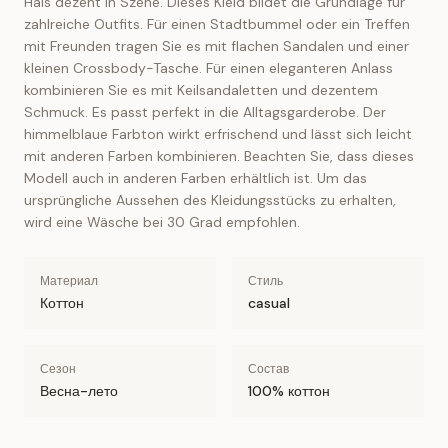
Hals dezent in Szene. Dieses Kleid bildet die Grundlage für
zahlreiche Outfits. Für einen Stadtbummel oder ein Treffen
mit Freunden tragen Sie es mit flachen Sandalen und einer
kleinen Crossbody-Tasche. Für einen eleganteren Anlass
kombinieren Sie es mit Keilsandaletten und dezentem
Schmuck. Es passt perfekt in die Alltagsgarderobe. Der
himmelblaue Farbton wirkt erfrischend und lässt sich leicht
mit anderen Farben kombinieren. Beachten Sie, dass dieses
Modell auch in anderen Farben erhältlich ist. Um das
ursprüngliche Aussehen des Kleidungsstücks zu erhalten,
wird eine Wäsche bei 30 Grad empfohlen.
Материал
Стиль
Коттон
casual
Сезон
Состав
Весна-лето
100% коттон