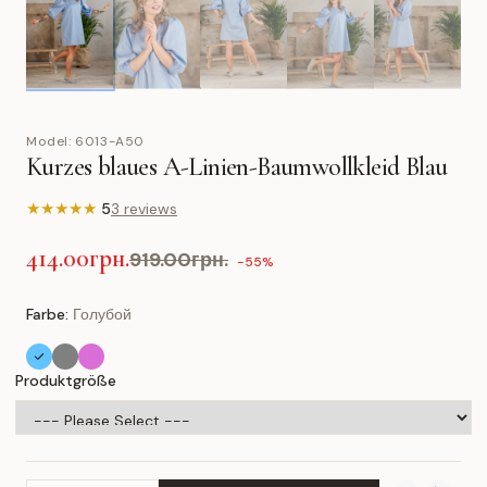
Model:
6013-A50
Kurzes blaues A-Linien-Baumwollkleid Blau
★
★
★
★
★
5
3 reviews
414.00грн.
919.00грн.
-55%
Farbe:
Голубой
Produktgröße