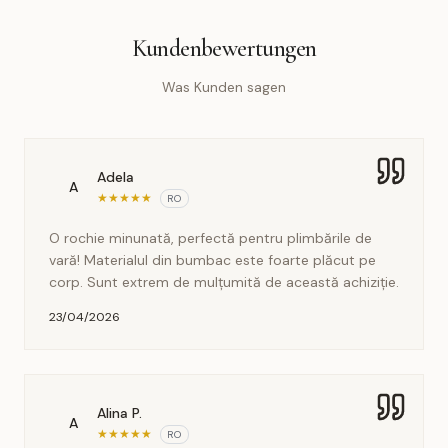
Kundenbewertungen
Was Kunden sagen
Adela
A
★
★
★
★
★
RO
O rochie minunată, perfectă pentru plimbările de
vară! Materialul din bumbac este foarte plăcut pe
corp. Sunt extrem de mulțumită de această achiziție.
23/04/2026
Alina P.
A
★
★
★
★
★
RO