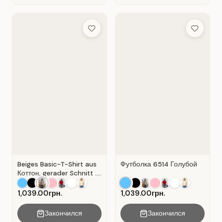
Add to Wish List
Add to Wis
Beiges Basic-T-Shirt aus
Футболка 6514 Голубой
Коттон, gerader Schnitt .
Beige.
1,039.00грн.
1,039.00грн.
Закончился
Закончился