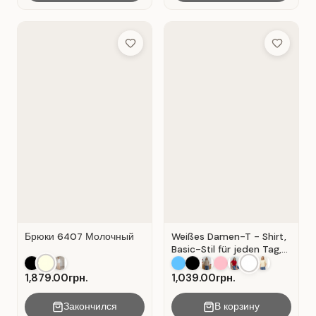
Add to Wish List
Add to Wis
Брюки 6407 Молочный
Weißes Damen-T - Shirt,
Basic-Stil für jeden Tag,
Material: Weißer Kater
1,879.00грн.
1,039.00грн.
Закончился
В корзину