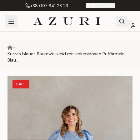
+38 097 641 23 23
DE
|
грн. UAH
Shopping
Mein
Wunschliste
Сравнение
Cart
Konto
Kurzes blaues Baumwollkleid mit voluminösen Puffärmeln .
Blau .
SALE