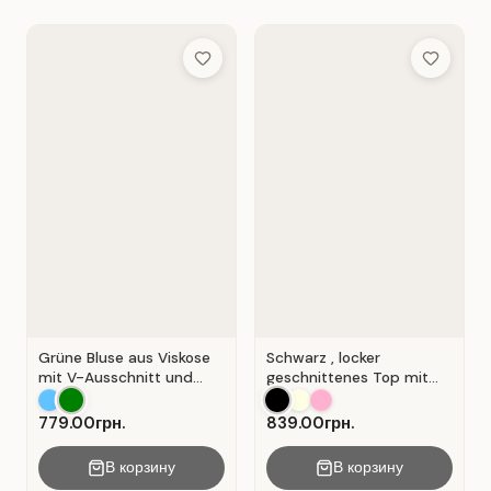
Add to Wish List
Add to Wis
Grüne Bluse aus Viskose
Schwarz , locker
mit V-Ausschnitt und
geschnittenes Top mit
Wickeloptik. Grün.
durchbrochener
Spitzeneinlage.
779.00грн.
839.00грн.
В корзину
В корзину