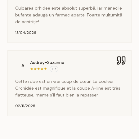
Culoarea orhidee este absolut superbă, iar mânecile
bufante adaugă un farmec aparte. Foarte mulțumită
de achiziție!
13/04/2026
Audrey-Suzanne
A
★
★
★
★
★
FR
Cette robe est un vrai coup de cœur! La couleur
Orchidée est magnifique et la coupe A-line est très
flatteuse, même s'il faut bien la repasser
02/11/2025