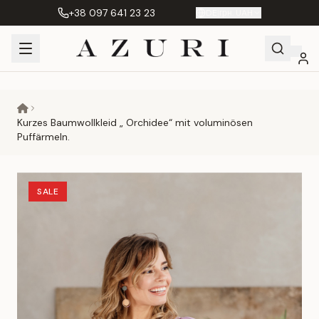
+38 097 641 23 23
DE
|
грн. UAH
Shopping
Mein
Wunschliste
Сравнение
Cart
Konto
Kurzes Baumwollkleid „ Orchidee“ mit voluminösen
Puffärmeln.
SALE