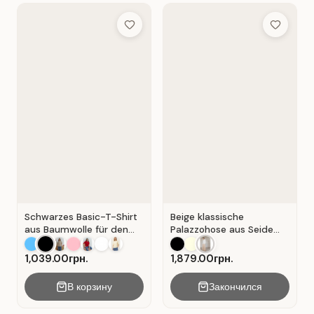
Add to Wish List
Add to Wis
Schwarzes Basic-T-Shirt
Beige klassische
aus Baumwolle für den
Palazzohose aus Seide
Alltag . Schwarz.
mit Falten . Beige .
1,039.00грн.
1,879.00грн.
В корзину
Закончился