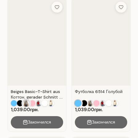
Add to Wish List
Add to Wis
Beiges Basic-T-Shirt aus
Футболка 6514 Голубой
Коттон, gerader Schnitt .
Beige.
1,039.00грн.
1,039.00грн.
Закончился
Закончился