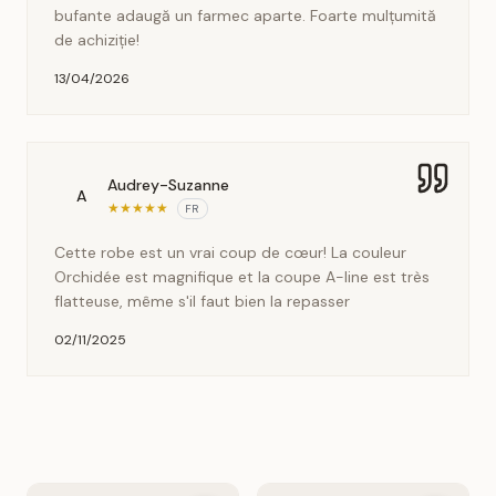
bufante adaugă un farmec aparte. Foarte mulțumită
de achiziție!
13/04/2026
Audrey-Suzanne
A
★
★
★
★
★
FR
Cette robe est un vrai coup de cœur! La couleur
Orchidée est magnifique et la coupe A-line est très
flatteuse, même s'il faut bien la repasser
02/11/2025