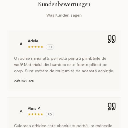
Kundenbewertungen
Was Kunden sagen
Adela
A
★
★
★
★
★
RO
O rochie minunată, perfectă pentru plimbările de
vară! Materialul din bumbac este foarte plăcut pe
corp. Sunt extrem de mulțumită de această achiziție.
23/04/2026
Alina P.
A
★
★
★
★
★
RO
Culoarea orhidee este absolut superbă, iar mânecile