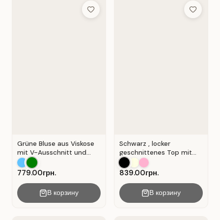
Add to Wish List
Add to Wis
Grüne Bluse aus Viskose
Schwarz , locker
mit V-Ausschnitt und
geschnittenes Top mit
Wickeloptik. Grün.
durchbrochener
Spitzeneinlage.
779.00грн.
839.00грн.
В корзину
В корзину