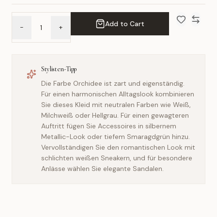
Add to Cart
-
+
Add to Wish 
Compar
Stylisten-Tipp
Die Farbe Orchidee ist zart und eigenständig.
Für einen harmonischen Alltagslook kombinieren
Sie dieses Kleid mit neutralen Farben wie Weiß,
Milchweiß oder Hellgrau. Für einen gewagteren
Auftritt fügen Sie Accessoires in silbernem
Metallic-Look oder tiefem Smaragdgrün hinzu.
Vervollständigen Sie den romantischen Look mit
schlichten weißen Sneakern, und für besondere
Anlässe wählen Sie elegante Sandalen.