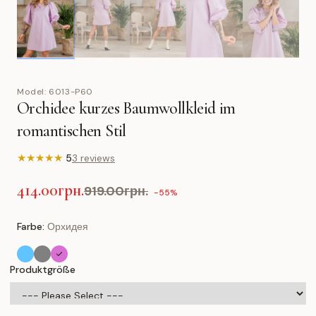
Model:
6013-P60
Orchidee kurzes Baumwollkleid im
romantischen Stil
★
★
★
★
★
5
3 reviews
414.00грн.
919.00грн.
-55%
Farbe:
Орхидея
Produktgröße