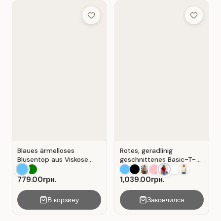
Add to Wish List
Add to Wis
Blaues ärmelloses
Rotes, geradlinig
Blusentop aus Viskose
geschnittenes Basic-T-
mit V-Ausschnitt . Blau .
Shirt aus Baumwolle . Rot
.
779.00грн.
1,039.00грн.
В корзину
Закончился