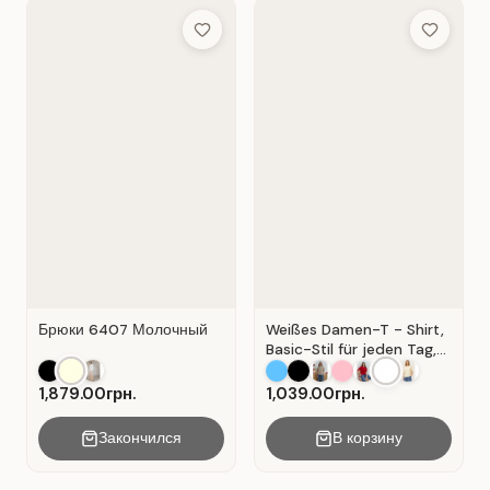
Add to Wish List
Add to Wis
Брюки 6407 Молочный
Weißes Damen-T - Shirt,
Basic-Stil für jeden Tag,
Material: Weißer Kater
1,879.00грн.
1,039.00грн.
Закончился
В корзину