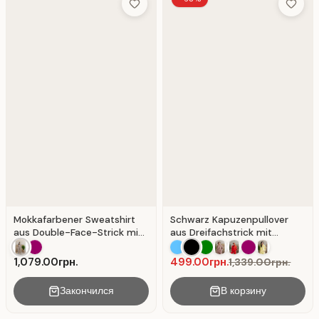
Add to Wish List
Add to 
Mokkafarbener Sweatshirt
Schwarz Kapuzenpullover
aus Double-Face-Strick mit
aus Dreifachstrick mit
Slogan-Print.
Aufdruck.
1,079.00грн.
499.00грн.
1,339.00грн.
Закончился
В корзину