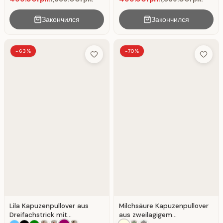
Закончился
Закончился
-63%
-70%
Add to Wish List
Add to 
Lila Kapuzenpullover aus
Milchsäure Kapuzenpullover
Dreifachstrick mit
aus zweilagigem