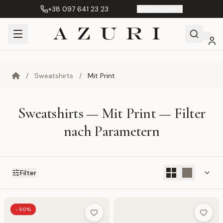
+38 097 641 23 23
DE
|
грн. UAH
Shopping
Mein
Wunschliste
Product
/
Sweatshirts
/
Mit Print
Cart
Konto
Compare
(%s)
Sweatshirts — Mit Print — Filter
nach Parametern
Filter
-50%
Add to Wish List
Add to 