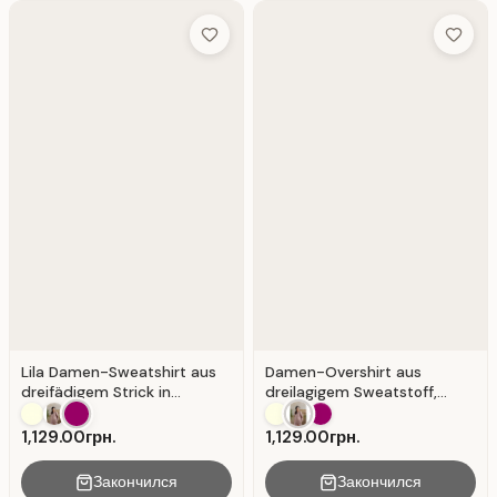
Add to Wish List
Add to 
Lila Damen-Sweatshirt aus
Damen-Overshirt aus
dreifädigem Strick in
dreilagigem Sweatstoff,
lockerer Passform. Lila
Farbe Mokka. Mokka
1,129.00грн.
1,129.00грн.
Закончился
Закончился