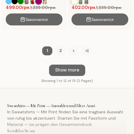
Kängurutasche.
Sweatshirtstoff mit
Kängurutasche.
499.00грн.
402.00грн.
1,339.00грн.
1,339.00грн.
Закончился
Закончился
1
2
>
>|
Show more
Showing 1 to 12 of 15 (2 Pages)
Sweatshirts — Mit Print — Auswahlen und Filter Azuri
In Sweatshirts — Mit Print finden Sie eine tragbare Auswahl
von ruhig bis akzentuiert. Starten Sie mit Passform und
Material — sie prägen den Gesamteindruck.
So wählen Sie aus