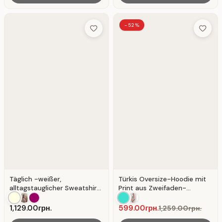
-52%
Add to Wish List
Add to 
Täglich -weißer,
Türkis Oversize-Hoodie mit
alltagstauglicher Sweatshirt
Print aus Zweifaden-
ohne Kapuze aus
Sweatshirtstoff.
dreifädigem Strick.
1,129.00грн.
599.00грн.
1,259.00грн.
Milchsäure