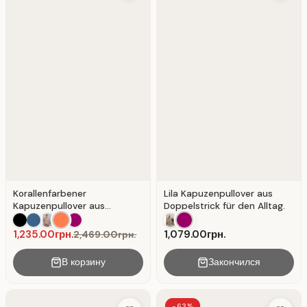
Korallenfarbener
Lila Kapuzenpullover aus
Kapuzenpullover aus
Doppelstrick für den Alltag.
dreifädigem Sweatshirtstoff
mit Aufschrift.
1,235.00грн.
1,079.00грн.
2,469.00грн.
В корзину
Закончился
-63%