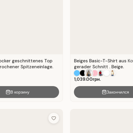
locker geschnittenes Top
Beiges Basic-T-Shirt aus Ко
rochener Spitzeneinlage.
gerader Schnitt . Beige.
1,039.00грн.
В корзину
Закончился
Add to Wish List