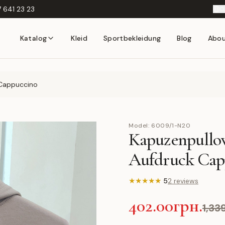
 641 23 23
D
Katalog
Kleid
Sportbekleidung
Blog
Abo
 Cappuccino
Model:
6009/1-N20
Kapuzenpullov
Aufdruck Cap
★
★
★
★
★
5
2 reviews
402.00грн.
1,33