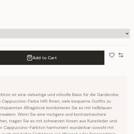
Add to Cart
Add to Wish 
Compar
on ist eine vielseitige und stilvolle Basis für die Garderobe.
n Cappuccino-Farbe hilft Ihnen, viele bequeme Outfits zu
 entspannten Alltagslook kombinieren Sie es mit hellblauen
neakern. Wenn Sie eine mutigere und kontrastreichere
en, tragen Sie es mit schwarzen Hosen aus Kunstleder und
 Der Cappuccino-Farbton harmoniert wunderbar sowohl mit