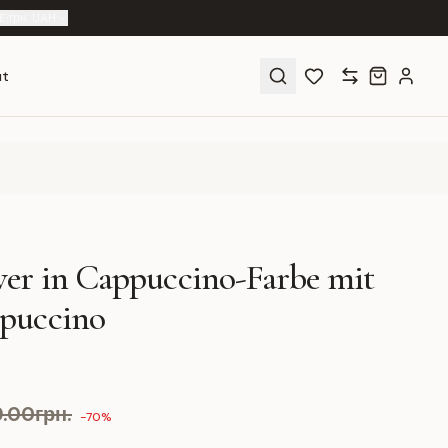
E
|
грн. UAH
ut
er in Cappuccino-Farbe mit
puccino
9.00грн.
-70%