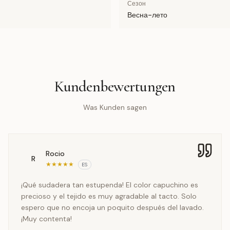
Сезон
Весна-лето
Kundenbewertungen
Was Kunden sagen
Rocio
R
★
★
★
★
★
ES
¡Qué sudadera tan estupenda! El color capuchino es
precioso y el tejido es muy agradable al tacto. Solo
espero que no encoja un poquito después del lavado.
¡Muy contenta!