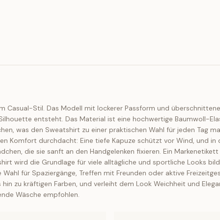
em Casual-Stil. Das Modell mit lockerer Passform und überschnittene
ilhouette entsteht. Das Material ist eine hochwertige Baumwoll-El
n, was den Sweatshirt zu einer praktischen Wahl für jeden Tag mach
Ihren Komfort durchdacht: Eine tiefe Kapuze schützt vor Wind, und i
hen, die sie sanft an den Handgelenken fixieren. Ein Markenetikett 
irt wird die Grundlage für viele alltägliche und sportliche Looks bi
e Wahl für Spaziergänge, Treffen mit Freunden oder aktive Freizeitge
hin zu kräftigen Farben, und verleiht dem Look Weichheit und Eleganz
onende Wäsche empfohlen.