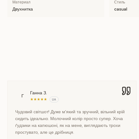
Материал
Стиль
Двухнитка
casual
Ганна З.
Г
★
★
★
★
★
UA
Чудовий світшот! Дуже м'який та зручний, вільний крій
сидить ідеально. Молочний колір просто супер. Хоча
ґудзики на капюшоні, як на мене, виглядають трохи
простувато, але це дрібниця.