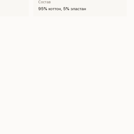
Состав
95% коттон, 5% эластан