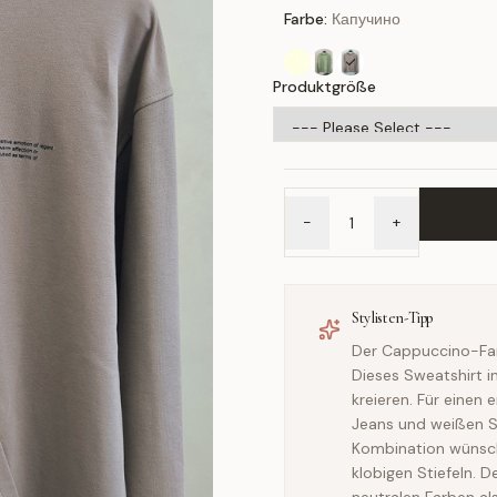
Farbe:
Капучино
Produktgröße
-
+
Stylisten-Tipp
Der Cappuccino-Farbt
Dieses Sweatshirt i
kreieren. Für einen
Jeans und weißen S
Kombination wünsch
klobigen Stiefeln.