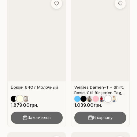
Add to Wish List
Add to Wis
Брюки 6407 Молочный
Weißes Damen-T - Shirt,
Basic-Stil für jeden Tag,
Material: Weißer Kater
1,879.00грн.
1,039.00грн.
Закончился
В корзину