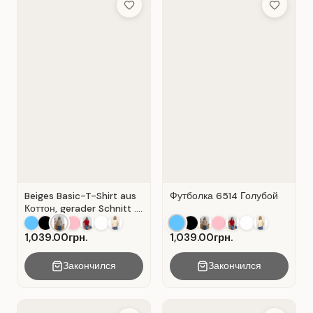
Add to Wish List
Add to Wis
Beiges Basic-T-Shirt aus
Футболка 6514 Голубой
Коттон, gerader Schnitt .
Beige.
1,039.00грн.
1,039.00грн.
Закончился
Закончился