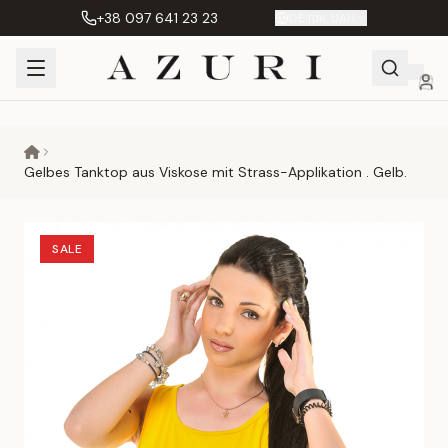
+38 097 641 23 23
DE
|
грн. UAH
Shopping
Mein
Wunschliste
Сравнение
Cart
Konto
Gelbes Tanktop aus Viskose mit Strass-Applikation . Gelb.
SALE