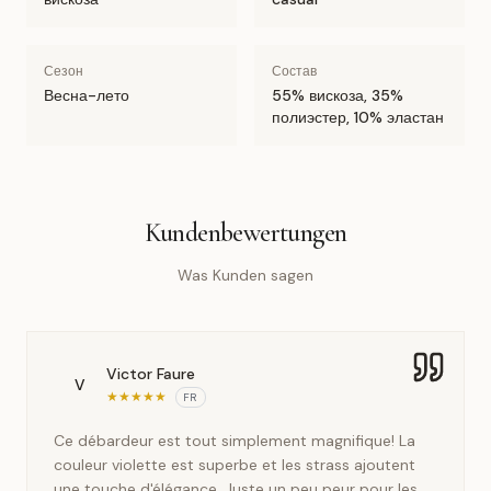
Сезон
Состав
Весна-лето
55% вискоза, 35%
полиэстер, 10% эластан
Kundenbewertungen
Was Kunden sagen
Victor Faure
V
★
★
★
★
★
FR
Ce débardeur est tout simplement magnifique! La
couleur violette est superbe et les strass ajoutent
une touche d'élégance. Juste un peu peur pour les