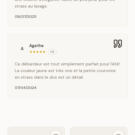
strass au lavage.
08/07/2025
Agathe
A
★
★
★
★
★
FR
Ce débardeur est tout simplement parfait pour l'été!
La couleur jaune est très vive et la petite couronne
en strass dans le dos est un détail
07/04/2024