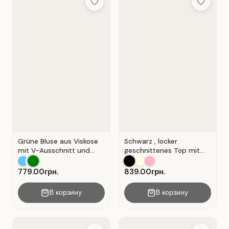
Add to Wish List
Add to Wis
Grüne Bluse aus Viskose
Schwarz , locker
mit V-Ausschnitt und
geschnittenes Top mit
Wickeloptik. Grün.
durchbrochener
Spitzeneinlage.
779.00грн.
839.00грн.
В корзину
В корзину