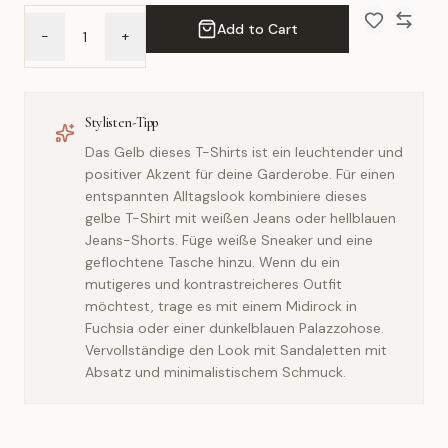
Add to Cart
-
+
Add to Wish 
Compar
Stylisten-Tipp
Das Gelb dieses T-Shirts ist ein leuchtender und
positiver Akzent für deine Garderobe. Für einen
entspannten Alltagslook kombiniere dieses
gelbe T-Shirt mit weißen Jeans oder hellblauen
Jeans-Shorts. Füge weiße Sneaker und eine
geflochtene Tasche hinzu. Wenn du ein
mutigeres und kontrastreicheres Outfit
möchtest, trage es mit einem Midirock in
Fuchsia oder einer dunkelblauen Palazzohose.
Vervollständige den Look mit Sandaletten mit
Absatz und minimalistischem Schmuck.