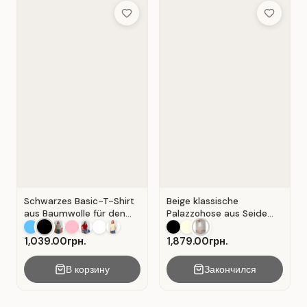
Add to Wish List
Add to Wis
Schwarzes Basic-T-Shirt
Beige klassische
aus Baumwolle für den
Palazzohose aus Seide
Alltag . Schwarz.
mit Falten . Beige .
1,039.00грн.
1,879.00грн.
В корзину
Закончился