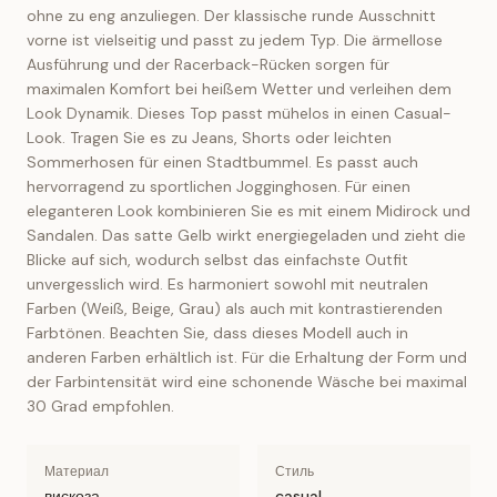
ohne zu eng anzuliegen. Der klassische runde Ausschnitt
vorne ist vielseitig und passt zu jedem Typ. Die ärmellose
Ausführung und der Racerback-Rücken sorgen für
maximalen Komfort bei heißem Wetter und verleihen dem
Look Dynamik. Dieses Top passt mühelos in einen Casual-
Look. Tragen Sie es zu Jeans, Shorts oder leichten
Sommerhosen für einen Stadtbummel. Es passt auch
hervorragend zu sportlichen Jogginghosen. Für einen
eleganteren Look kombinieren Sie es mit einem Midirock und
Sandalen. Das satte Gelb wirkt energiegeladen und zieht die
Blicke auf sich, wodurch selbst das einfachste Outfit
unvergesslich wird. Es harmoniert sowohl mit neutralen
Farben (Weiß, Beige, Grau) als auch mit kontrastierenden
Farbtönen. Beachten Sie, dass dieses Modell auch in
anderen Farben erhältlich ist. Für die Erhaltung der Form und
der Farbintensität wird eine schonende Wäsche bei maximal
30 Grad empfohlen.
Материал
Стиль
вискоза
casual