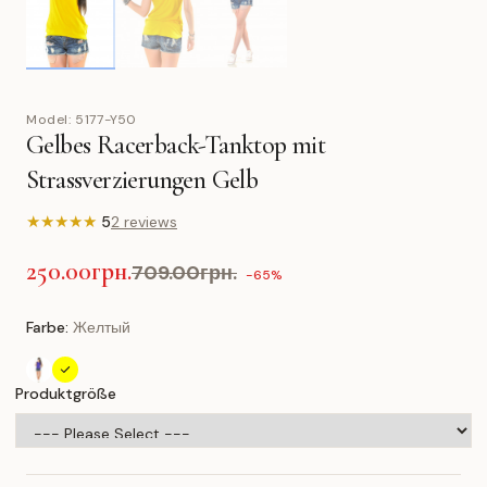
Model:
5177-Y50
Gelbes Racerback-Tanktop mit
Strassverzierungen Gelb
★
★
★
★
★
5
2 reviews
250.00грн.
709.00грн.
-65%
Farbe:
Желтый
Produktgröße