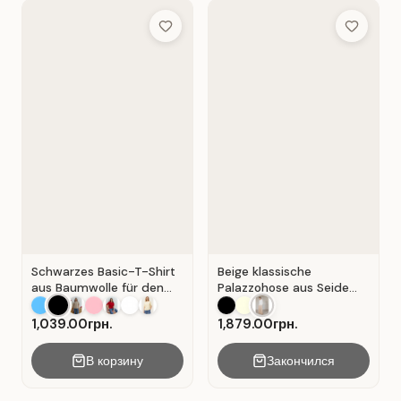
Add to Wish List
Add to Wis
Schwarzes Basic-T-Shirt
Beige klassische
aus Baumwolle für den
Palazzohose aus Seide
Alltag . Schwarz.
mit Falten . Beige .
1,039.00грн.
1,879.00грн.
В корзину
Закончился