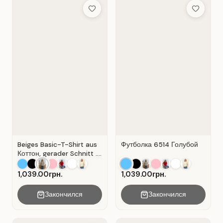
Add to Wish List
Add to Wis
Beiges Basic-T-Shirt aus
Футболка 6514 Голубой
Коттон, gerader Schnitt .
Beige.
1,039.00грн.
1,039.00грн.
Закончился
Закончился