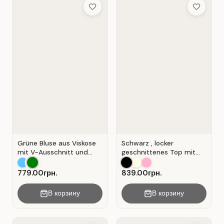
Add to Wish List
Add to Wis
Grüne Bluse aus Viskose
Schwarz , locker
mit V-Ausschnitt und
geschnittenes Top mit
Wickeloptik. Grün.
durchbrochener
Spitzeneinlage.
779.00грн.
839.00грн.
В корзину
В корзину