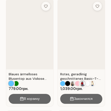
Add to Wish List
Add to Wis
Blaues ärmelloses
Rotes, geradlinig
Blusentop aus Viskose
geschnittenes Basic-T-
mit V-Ausschnitt . Blau .
Shirt aus Baumwolle . Rot
.
779.00грн.
1,039.00грн.
В корзину
Закончился