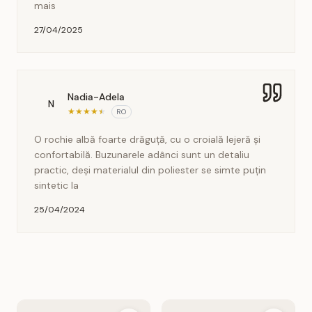
mais
27/04/2025
Nadia-Adela
N
★
★
★
★
★
RO
O rochie albă foarte drăguță, cu o croială lejeră și
confortabilă. Buzunarele adânci sunt un detaliu
practic, deși materialul din poliester se simte puțin
sintetic la
25/04/2024