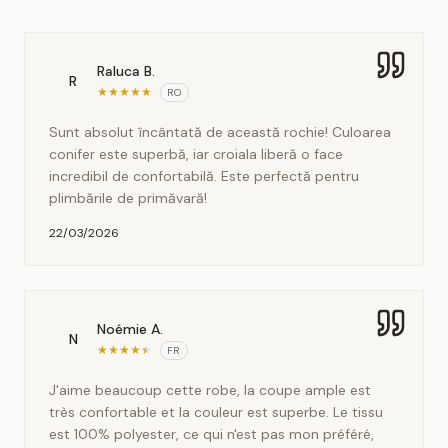
Raluca B.
R
★
★
★
★
★
RO
Sunt absolut încântată de această rochie! Culoarea
conifer este superbă, iar croiala liberă o face
incredibil de confortabilă. Este perfectă pentru
plimbările de primăvară!
22/03/2026
Noémie A.
N
★
★
★
★
★
FR
J'aime beaucoup cette robe, la coupe ample est
très confortable et la couleur est superbe. Le tissu
est 100% polyester, ce qui n'est pas mon préféré,