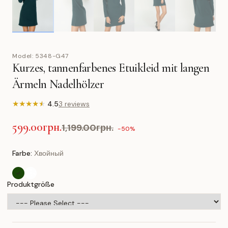
Model:
5348-G47
Kurzes, tannenfarbenes Etuikleid mit langen
Ärmeln Nadelhölzer
★
★
★
★
★
4.5
3 reviews
599.00грн.
1,199.00грн.
-50%
Farbe:
Хвойный
Produktgröße