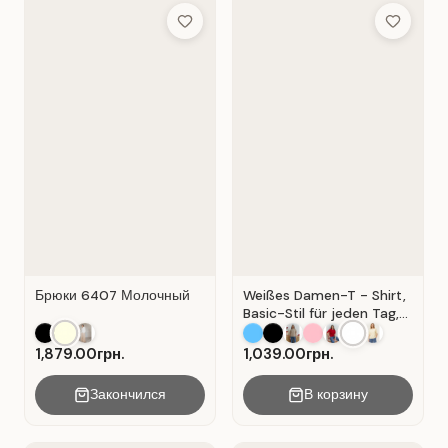
Add to Wish List
Add to Wis
Брюки 6407 Молочный
Weißes Damen-T - Shirt,
Basic-Stil für jeden Tag,
Material: Weißer Kater
1,879.00грн.
1,039.00грн.
Закончился
В корзину