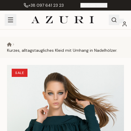
+38 097 641 23 23
DE
|
грн. UAH
Shopping
Mein
Wunschliste
Сравнение
Cart
Konto
Kurzes, alltagstaugliches Kleid mit Umhang in Nadelhölzer.
SALE