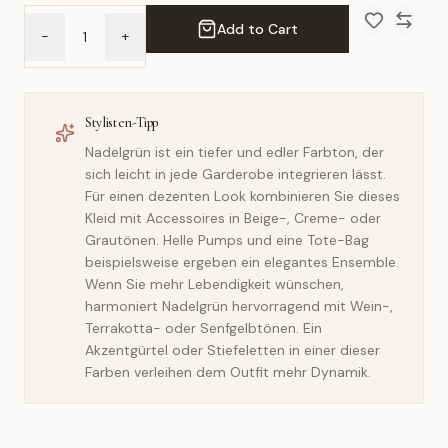
Add to Cart
-
+
Add to Wish 
Compar
Stylisten-Tipp
Nadelgrün ist ein tiefer und edler Farbton, der
sich leicht in jede Garderobe integrieren lässt.
Für einen dezenten Look kombinieren Sie dieses
Kleid mit Accessoires in Beige-, Creme- oder
Grautönen. Helle Pumps und eine Tote-Bag
beispielsweise ergeben ein elegantes Ensemble.
Wenn Sie mehr Lebendigkeit wünschen,
harmoniert Nadelgrün hervorragend mit Wein-,
Terrakotta- oder Senfgelbtönen. Ein
Akzentgürtel oder Stiefeletten in einer dieser
Farben verleihen dem Outfit mehr Dynamik.