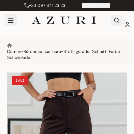
+38 097 641 23 23
DE
|
грн. UAH
Shopping
Mein
Wunschliste
Сравнение
Cart
Konto
Damen-Bürohose aus Tiara-Stoff, gerader Schnitt, Farbe
Schokolade.
SALE