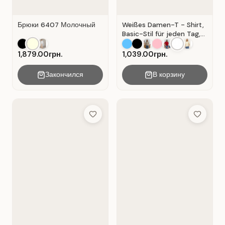
Брюки 6407 Молочный
Weißes Damen-T - Shirt,
Basic-Stil für jeden Tag,
Material: Weißer Kater
1,879.00грн.
1,039.00грн.
Закончился
В корзину
Add to Wish List
Add to Wis