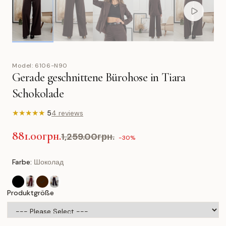
Model:
6106-N90
Gerade geschnittene Bürohose in Tiara
Schokolade
★
★
★
★
★
5
4 reviews
881.00грн.
1,259.00грн.
-30%
Farbe:
Шоколад
Produktgröße