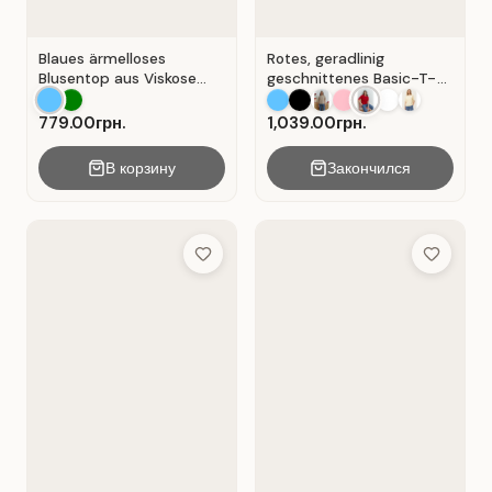
Blaues ärmelloses
Rotes, geradlinig
Blusentop aus Viskose
geschnittenes Basic-T-
mit V-Ausschnitt . Blau .
Shirt aus Baumwolle . Rot
.
779.00грн.
1,039.00грн.
В корзину
Закончился
Add to Wish List
Add to Wis