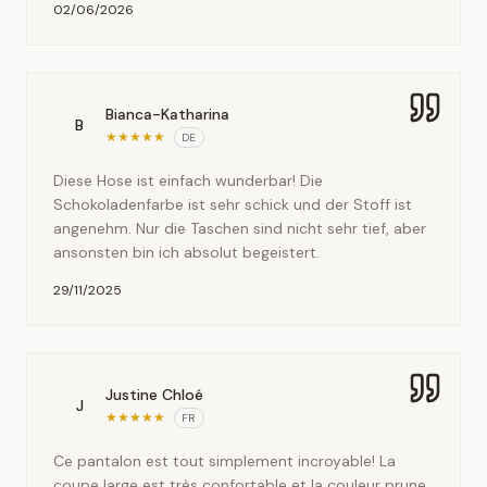
02/06/2026
Bianca-Katharina
B
★
★
★
★
★
DE
Diese Hose ist einfach wunderbar! Die
Schokoladenfarbe ist sehr schick und der Stoff ist
angenehm. Nur die Taschen sind nicht sehr tief, aber
ansonsten bin ich absolut begeistert.
29/11/2025
Justine Chloé
J
★
★
★
★
★
FR
Ce pantalon est tout simplement incroyable! La
coupe large est très confortable et la couleur prune