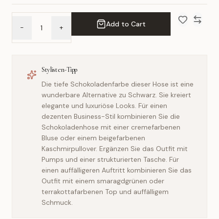
Add to Cart
-
+
Add to Wish 
Compar
Stylisten-Tipp
Die tiefe Schokoladenfarbe dieser Hose ist eine
wunderbare Alternative zu Schwarz. Sie kreiert
elegante und luxuriöse Looks. Für einen
dezenten Business-Stil kombinieren Sie die
Schokoladenhose mit einer cremefarbenen
Bluse oder einem beigefarbenen
Kaschmirpullover. Ergänzen Sie das Outfit mit
Pumps und einer strukturierten Tasche. Für
einen auffälligeren Auftritt kombinieren Sie das
Outfit mit einem smaragdgrünen oder
terrakottafarbenen Top und auffälligem
Schmuck.