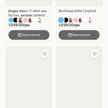
Beiges Basic-T-Shirt aus
Футболка 6514 Голубой
Коттон, gerader Schnitt .
Beige.
1,039.00грн.
1,039.00грн.
Закончился
Закончился
Add to Wish List
Add to Wis