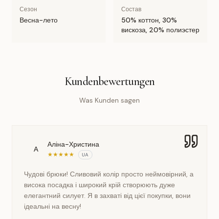
Сезон
Состав
Весна-лето
50% коттон, 30%
вискоза, 20% полиэстер
Kundenbewertungen
Was Kunden sagen
Аліна-Христина
А
★
★
★
★
★
UA
Чудові брюки! Сливовий колір просто неймовірний, а
висока посадка і широкий крій створюють дуже
елегантний силует. Я в захваті від цієї покупки, вони
ідеальні на весну!