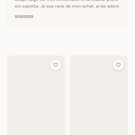
est superbe. Je suis ravie de mon achat, je les adore.
11/10/2025
Add to Wish List
Add to Wis