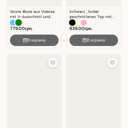
Grüne Bluse aus Viskose
Schwarz , locker
mit V-Ausschnitt und
geschnittenes Top mit
Wickeloptik. Grün.
durchbrochener
Spitzeneinlage.
779.00грн.
839.00грн.
В корзину
В корзину
Add to Wish List
Add to Wis