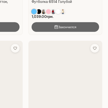
ттон,
Футболка 6514 Голубой
1,039.00грн.
Закончился
Add to Wish List
Add to Wis