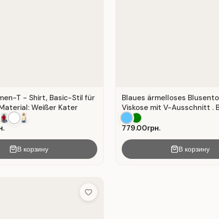
n-T - Shirt, Basic-Stil für
Blaues ärmelloses Blusent
Material: Weißer Kater
Viskose mit V-Ausschnitt . B
н.
779.00грн.
В корзину
В корзину
Add to Wish List