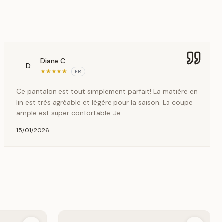
Diane C.
D
★
★
★
★
★
FR
Ce pantalon est tout simplement parfait! La matière en
lin est très agréable et légère pour la saison. La coupe
ample est super confortable. Je
15/01/2026