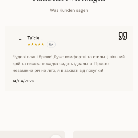
Was Kunden sagen
Таїсія І.
Т
★
★
★
★
★
UA
Чудові лляні брюки! Дуже комфортні та стильні, вільний
крій та висока посадка сидять ідеально. Просто
незамінна річ на літо, я в захваті від покупки!
14/04/2026