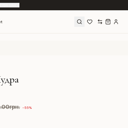
E
|
грн. UAH
ut
Пудра
9.00грн.
-55%