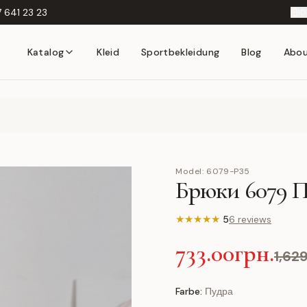
 641 23 23
D
Katalog
Kleid
Sportbekleidung
Blog
Abo
Model:
6079-P35
Брюки 6079 
★
★
★
★
★
5
6 reviews
733.00грн.
1,62
Farbe:
Пудра