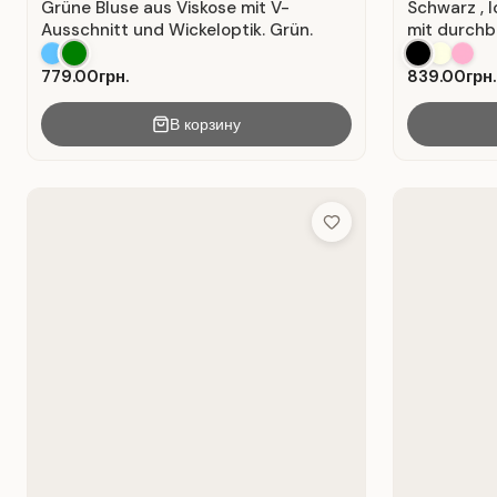
Grüne Bluse aus Viskose mit V-
Schwarz , 
Ausschnitt und Wickeloptik. Grün.
mit durchb
779.00грн.
839.00грн.
В корзину
Add to Wish List