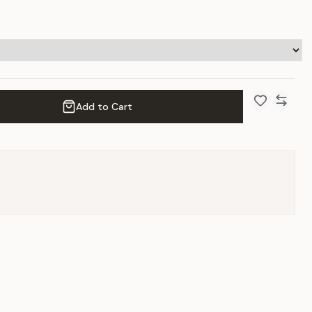
Add to Cart
Add to Wish 
Compar