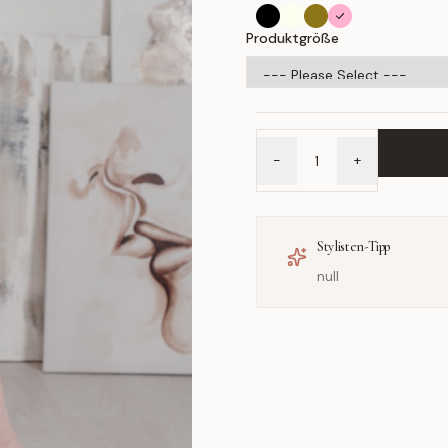
Produktgröße
-
+
Stylisten-Tipp
null