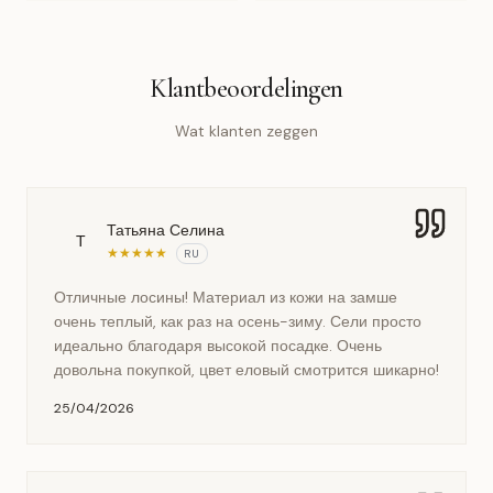
Klantbeoordelingen
Wat klanten zeggen
Татьяна Селина
Т
★
★
★
★
★
RU
Отличные лосины! Материал из кожи на замше
очень теплый, как раз на осень-зиму. Сели просто
идеально благодаря высокой посадке. Очень
довольна покупкой, цвет еловый смотрится шикарно!
25/04/2026