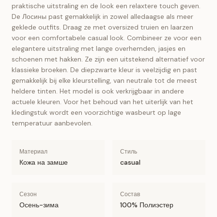
praktische uitstraling en de look een relaxtere touch geven.
De Лосины past gemakkelijk in zowel alledaagse als meer
geklede outfits. Draag ze met oversized truien en laarzen
voor een comfortabele casual look. Combineer ze voor een
elegantere uitstraling met lange overhemden, jasjes en
schoenen met hakken. Ze zijn een uitstekend alternatief voor
klassieke broeken. De diepzwarte kleur is veelzijdig en past
gemakkelijk bij elke kleurstelling, van neutrale tot de meest
heldere tinten. Het model is ook verkrijgbaar in andere
actuele kleuren. Voor het behoud van het uiterlijk van het
kledingstuk wordt een voorzichtige wasbeurt op lage
temperatuur aanbevolen.
Материал
Стиль
Кожа на замше
casual
Сезон
Состав
Осень-зима
100% Полиэстер