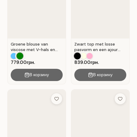
Groene blouse van
Zwart top met losse
viscose met V-hals en
pasvorm en een ajour
overslag . Groente .
kanten inzetstuk.
779.00грн.
839.00грн.
В корзину
В корзину
Add to Wish List
Add to Wis