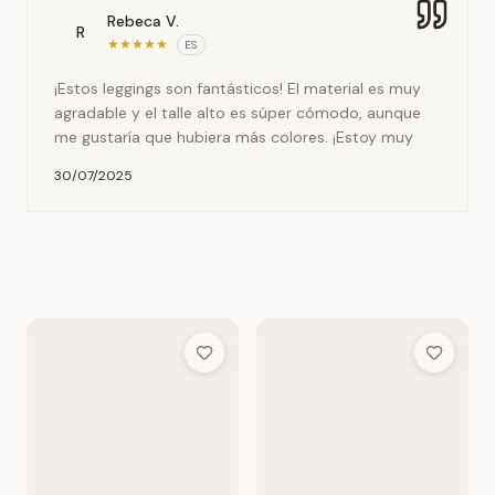
Rebeca V.
R
★
★
★
★
★
ES
¡Estos leggings son fantásticos! El material es muy
agradable y el talle alto es súper cómodo, aunque
me gustaría que hubiera más colores. ¡Estoy muy
30/07/2025
Add to Wish List
Add to Wis