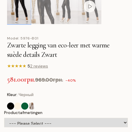
Model:
5976-B01
Zwarte legging van eco-leer met warme
suède details Zwart
★
★
★
★
★
5
2 reviews
581.00грн.
969.00грн.
-40%
Kleur:
Черный
Productafmetingen