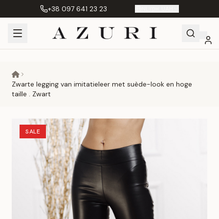
+38 097 641 23 23
NL
|
грн. UAH
Shopping
Mijn
Verlanglijst
Сравнение
Cart
account
Zwarte legging van imitatieleer met suède-look en hoge
taille . Zwart
SALE