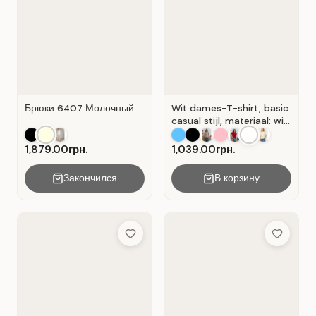
Брюки 6407 Молочный
Wit dames-T-shirt, basic
casual stijl, materiaal: wit
Wit.
1,879.00грн.
1,039.00грн.
Закончился
В корзину
Add to Wish List
Add to Wis