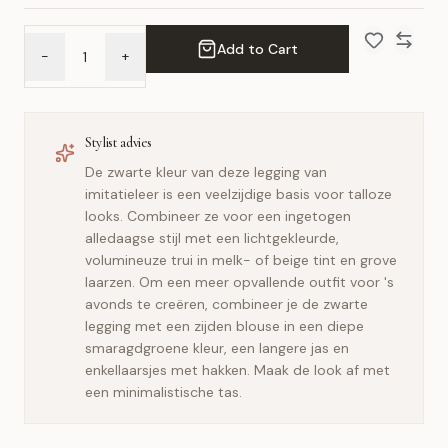
Add to Cart
-
+
Add to Wish 
Compar
Stylist advies
De zwarte kleur van deze legging van
imitatieleer is een veelzijdige basis voor talloze
looks. Combineer ze voor een ingetogen
alledaagse stijl met een lichtgekleurde,
volumineuze trui in melk- of beige tint en grove
laarzen. Om een meer opvallende outfit voor 's
avonds te creëren, combineer je de zwarte
legging met een zijden blouse in een diepe
smaragdgroene kleur, een langere jas en
enkellaarsjes met hakken. Maak de look af met
een minimalistische tas.