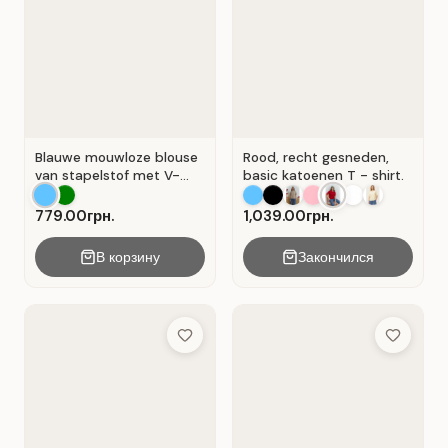
Blauwe mouwloze blouse
Rood, recht gesneden,
van stapelstof met V-
basic katoenen T - shirt.
hals. Blauw.
779.00грн.
1,039.00грн.
В корзину
Закончился
Add to Wish List
Add to Wis