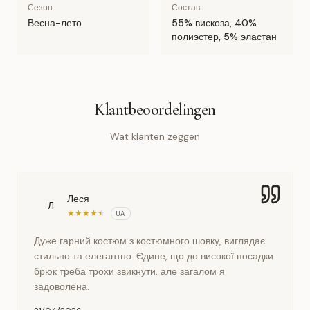
Сезон
Состав
Весна-лето
55% вискоза, 40%
полиэстер, 5% эластан
Klantbeoordelingen
Wat klanten zeggen
Леся
Л
★
★
★
★
★
UA
Дуже гарний костюм з костюмного шовку, виглядає
стильно та елегантно. Єдине, що до високої посадки
брюк треба трохи звикнути, але загалом я
задоволена.