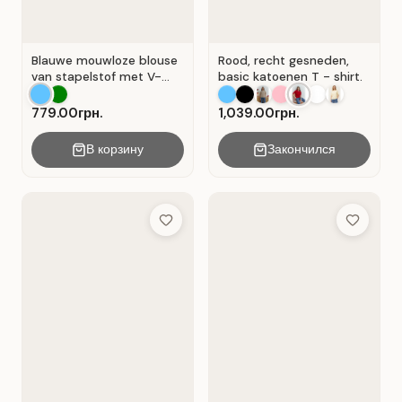
Blauwe mouwloze blouse
Rood, recht gesneden,
van stapelstof met V-
basic katoenen T - shirt.
hals. Blauw.
779.00грн.
1,039.00грн.
В корзину
Закончился
Add to Wish List
Add to Wis