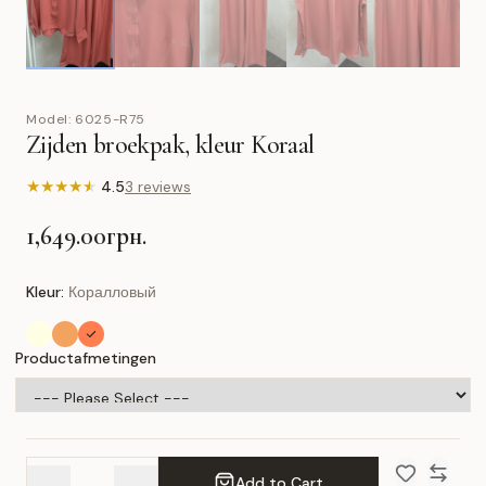
Model:
6025-R75
Zijden broekpak, kleur Koraal
★
★
★
★
★
4.5
3 reviews
1,649.00грн.
Kleur:
Коралловый
Productafmetingen
Add to Cart