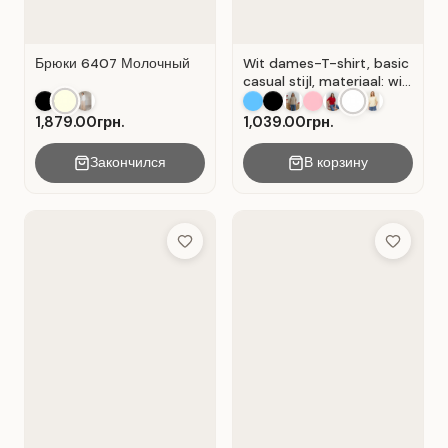
Брюки 6407 Молочный
Wit dames-T-shirt, basic
casual stijl, materiaal: wit
Wit.
1,879.00грн.
1,039.00грн.
Закончился
В корзину
Add to Wish List
Add to Wis