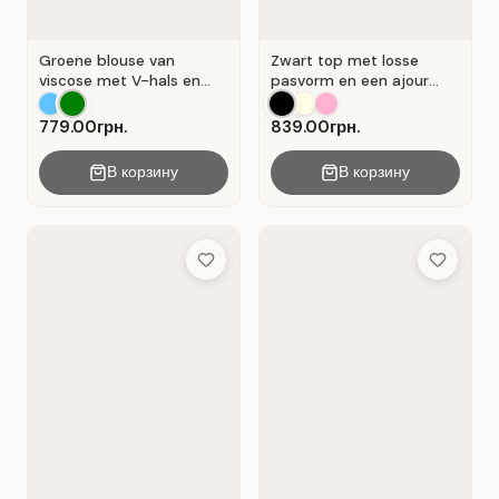
Groene blouse van
Zwart top met losse
viscose met V-hals en
pasvorm en een ajour
overslag . Groente .
kanten inzetstuk.
779.00грн.
839.00грн.
В корзину
В корзину
Add to Wish List
Add to Wis