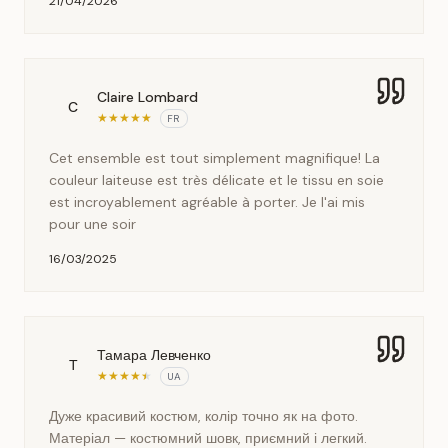
21/04/2026
Claire Lombard
C
★
★
★
★
★
FR
Cet ensemble est tout simplement magnifique! La
couleur laiteuse est très délicate et le tissu en soie
est incroyablement agréable à porter. Je l'ai mis
pour une soir
16/03/2025
Тамара Левченко
Т
★
★
★
★
★
UA
Дуже красивий костюм, колір точно як на фото.
Матеріал — костюмний шовк, приємний і легкий.