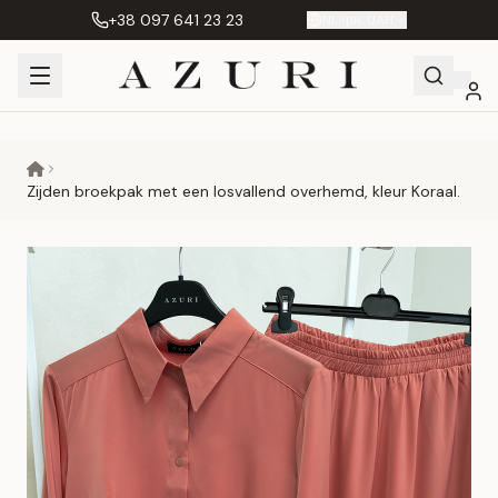
+38 097 641 23 23
NL
|
грн. UAH
Shopping
Mijn
Verlanglijst
Сравнение
Cart
account
Zijden broekpak met een losvallend overhemd, kleur Koraal.