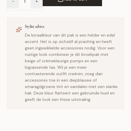
-
+
Add to Wish 
Compar
Stylist advies
De koraalkleur van dit pak is een helder en edel
accent. Het is op zichzelf al prachtig en heeft
geen ingewikkelde accessoires nodig. Voor een
rustige look combineer je dit broekpak met
beige of crèmekleurige pumps en een
bijpassende tas. Wil je een meer
contrasterende outfit creëren, voeg dan
accessoires toe in een diepblauwe of
smaragdgroene tint en sandalen met een slanke
hak. Deze kleur flatteert een gebruinde huid en
geeft de look een frisse uitstraling.