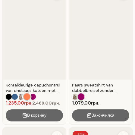
Koraalkleurige capuchontrui
Paars sweatshirt van
van drielaags katoen met
dubbelbreisel zonder
opdruk.
capuchon voor een casual
stijl.
1,235.00грн.
1,079.00грн.
2,469.00грн.
В корзину
Закончился
-63%