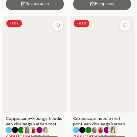
Закончился
В корзину
-63%
-63%
Add to Wish List
Add to 
Cappuccino-kleurige hoodie
Citroenzuur hoodie met
van drielaags katoen met
print van drielaags katoen
kangoeroezak. Cappuccino
499.00грн.
499.00грн.
1,339.00грн.
1,339.00грн.