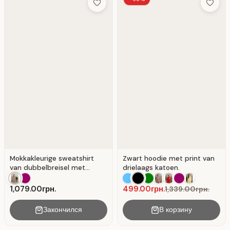
Add to Wish List
Add to 
Mokkakleurige sweatshirt
Zwart hoodie met print van
van dubbelbreisel met
drielaags katoen.
sloganprint., in Mocha
1,079.00грн.
499.00грн.
1,339.00грн.
Закончился
В корзину