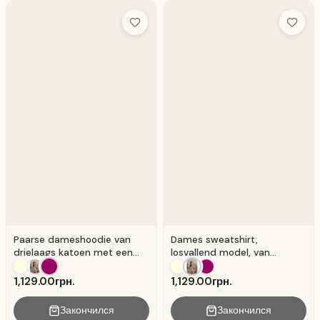
Add to Wish List
Add to 
Paarse dameshoodie van
Dames sweatshirt,
drielaags katoen met een
losvallend model, van
losse pasvorm. Paars
drielaags katoen, kleur
mokka. Mocha
1,129.00грн.
1,129.00грн.
Закончился
Закончился