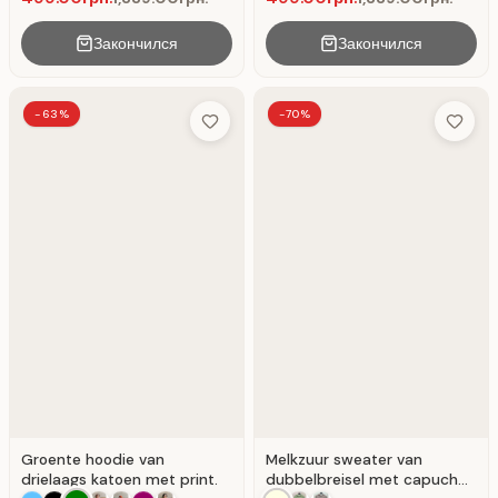
Закончился
Закончился
-63%
-70%
Add to Wish List
Add to 
Groente hoodie van
Melkzuur sweater van
drielaags katoen met print.
dubbelbreisel met capuchon