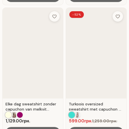
-52%
Add to Wish List
Add to 
Elke dag sweatshirt zonder
Turkoois oversized
capuchon van melkvit
sweatshirt met capuchon en
drielaags katoen. Melkzuur
print, gemaakt van
dubbelbreisel.
1,129.00грн.
599.00грн.
1,259.00грн.