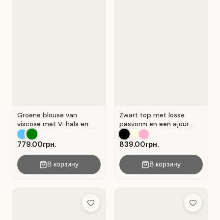
Groene blouse van
Zwart top met losse
viscose met V-hals en
pasvorm en een ajour
overslag . Groente .
kanten inzetstuk.
779.00грн.
839.00грн.
В корзину
В корзину
Add to Wish List
Add to Wis