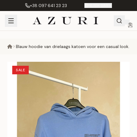
+38 097 641 23 23
NL
|
грн. UAH
Shopping
Mijn
Verlanglijst
Сравнение
Blauw hoodie van drielaags katoen voor een casual look.
Cart
account
SALE