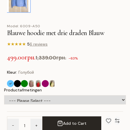
Model:
6009-A50
Blauwe hoodie met drie draden Blauw
★
★
★
★
★
5
6 reviews
499.00грн.
1,339.00грн.
-63%
Kleur:
Голубой
Productafmetingen
Add to Cart
-
+
Add to Wish 
Compar