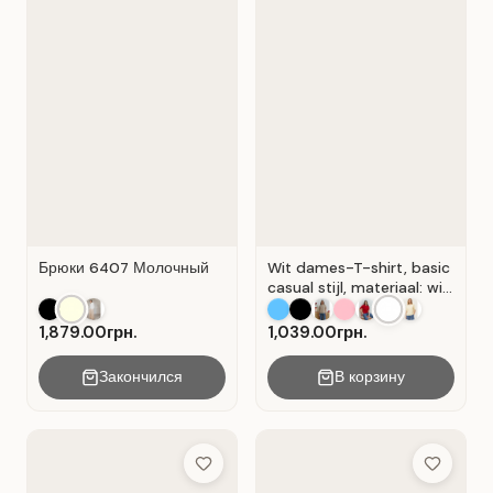
Брюки 6407 Молочный
Wit dames-T-shirt, basic
casual stijl, materiaal: wit
Wit.
1,879.00грн.
1,039.00грн.
Закончился
В корзину
Add to Wish List
Add to Wis