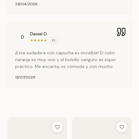
29/04/2026
Daniel D.
D
★
★
★
★
★
ES
¡Esta sudadera con capucha es increíble! El color
naranja es muy vivo y el bolsillo canguro es súper
práctico. Me encanta, es cómoda y con mucho
13/07/2025
Add to Wish List
Add to Wis