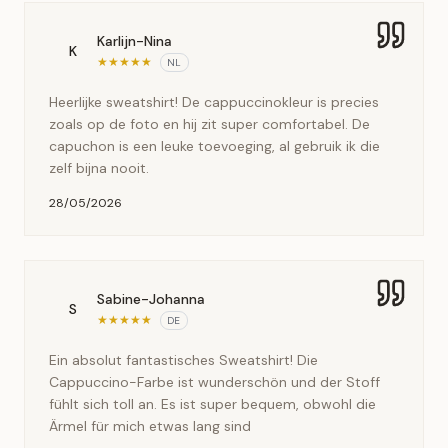
Karlijn-Nina
K
★
★
★
★
★
NL
Heerlijke sweatshirt! De cappuccinokleur is precies
zoals op de foto en hij zit super comfortabel. De
capuchon is een leuke toevoeging, al gebruik ik die
zelf bijna nooit.
28/05/2026
Sabine-Johanna
S
★
★
★
★
★
DE
Ein absolut fantastisches Sweatshirt! Die
Cappuccino-Farbe ist wunderschön und der Stoff
fühlt sich toll an. Es ist super bequem, obwohl die
Ärmel für mich etwas lang sind