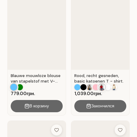
Blauwe mouwloze blouse
Rood, recht gesneden,
van stapelstof met V-
basic katoenen T - shirt.
hals. Blauw.
779.00грн.
1,039.00грн.
В корзину
Закончился
Add to Wish List
Add to Wis