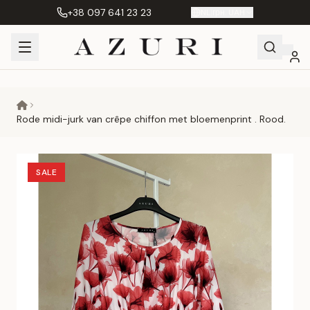
+38 097 641 23 23
NL
|
грн. UAH
Shopping
Mijn
Verlanglijst
Сравнение
Cart
account
Rode midi-jurk van crêpe chiffon met bloemenprint . Rood.
SALE