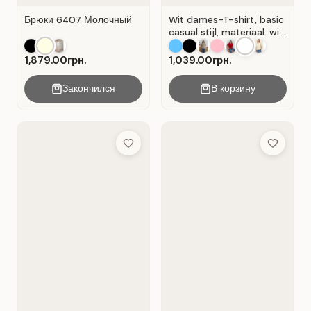
Брюки 6407 Молочный
Wit dames-T-shirt, basic
casual stijl, materiaal: wit
Wit.
1,879.00грн.
1,039.00грн.
Закончился
В корзину
Add to Wish List
Add to Wis