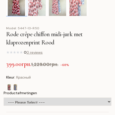
Model:
5447-13-R50
Rode crêpe chiffon midi-jurk met
klaprozenprint Rood
★
★
★
★
★
0
0 reviews
399.00грн.
1,229.00грн.
-68%
Kleur:
Красный
Productafmetingen