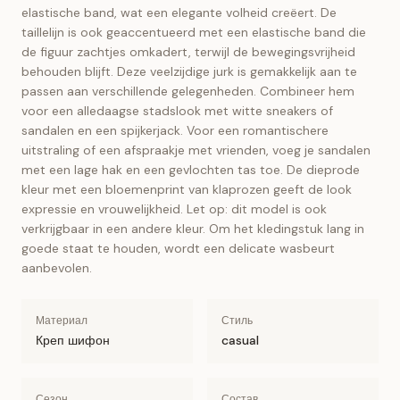
elastische band, wat een elegante volheid creëert. De
taillelijn is ook geaccentueerd met een elastische band die
de figuur zachtjes omkadert, terwijl de bewegingsvrijheid
behouden blijft. Deze veelzijdige jurk is gemakkelijk aan te
passen aan verschillende gelegenheden. Combineer hem
voor een alledaagse stadslook met witte sneakers of
sandalen en een spijkerjack. Voor een romantischere
uitstraling of een afspraakje met vrienden, voeg je sandalen
met een lage hak en een gevlochten tas toe. De dieprode
kleur met een bloemenprint van klaprozen geeft de look
expressie en vrouwelijkheid. Let op: dit model is ook
verkrijgbaar in een andere kleur. Om het kledingstuk lang in
goede staat te houden, wordt een delicate wasbeurt
aanbevolen.
Материал
Стиль
Креп шифон
casual
Сезон
Состав