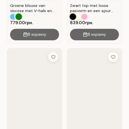
Groene blouse van
Zwart top met losse
viscose met V-hals en
pasvorm en een ajour
overslag . Groente .
kanten inzetstuk.
779.00грн.
839.00грн.
В корзину
В корзину
Add to Wish List
Add to Wis