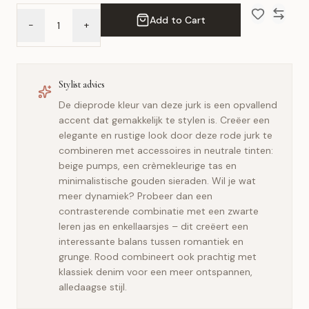
Add to Cart
-
+
Add to Wish 
Compar
Stylist advies
De dieprode kleur van deze jurk is een opvallend
accent dat gemakkelijk te stylen is. Creëer een
elegante en rustige look door deze rode jurk te
combineren met accessoires in neutrale tinten:
beige pumps, een crèmekleurige tas en
minimalistische gouden sieraden. Wil je wat
meer dynamiek? Probeer dan een
contrasterende combinatie met een zwarte
leren jas en enkellaarsjes – dit creëert een
interessante balans tussen romantiek en
grunge. Rood combineert ook prachtig met
klassiek denim voor een meer ontspannen,
alledaagse stijl.