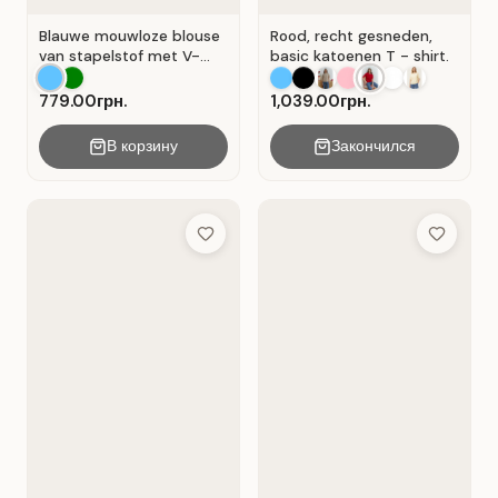
Blauwe mouwloze blouse
Rood, recht gesneden,
van stapelstof met V-
basic katoenen T - shirt.
hals. Blauw.
779.00грн.
1,039.00грн.
В корзину
Закончился
Add to Wish List
Add to Wis