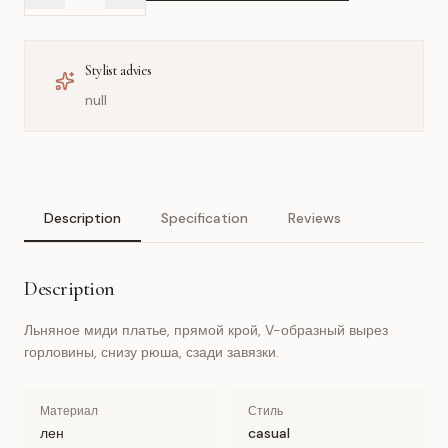
Stylist advies
null
Description
Specification
Reviews
Description
Льняное миди платье, прямой крой, V-образный вырез
горловины, снизу рюша, сзади завязки.
Материал
Стиль
лен
casual