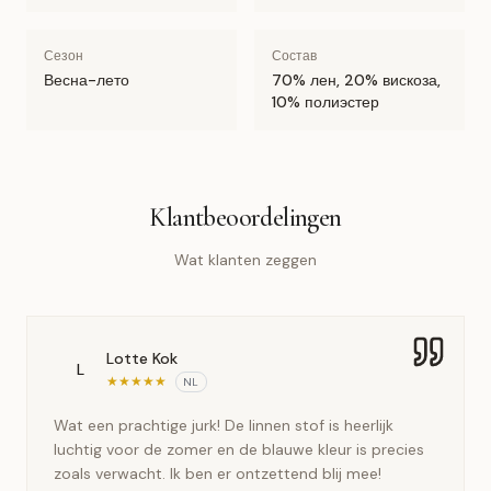
Сезон
Состав
Весна-лето
70% лен, 20% вискоза,
10% полиэстер
Klantbeoordelingen
Wat klanten zeggen
Lotte Kok
L
★
★
★
★
★
NL
Wat een prachtige jurk! De linnen stof is heerlijk
luchtig voor de zomer en de blauwe kleur is precies
zoals verwacht. Ik ben er ontzettend blij mee!