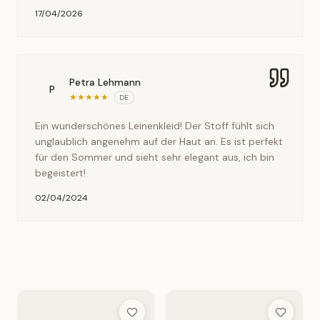
17/04/2026
Petra Lehmann
P
★
★
★
★
★
DE
Ein wunderschönes Leinenkleid! Der Stoff fühlt sich
unglaublich angenehm auf der Haut an. Es ist perfekt
für den Sommer und sieht sehr elegant aus, ich bin
begeistert!
02/04/2024
Add to Wish List
Add to Wis