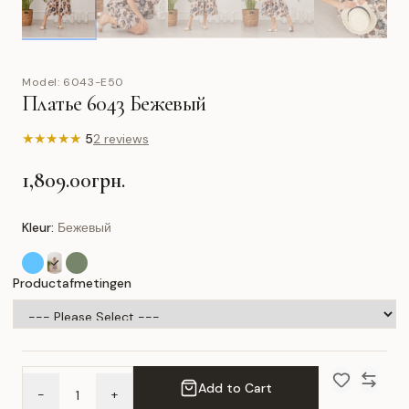
Model:
6043-E50
Платье 6043 Бежевый
★
★
★
★
★
5
2 reviews
1,809.00грн.
Kleur:
Бежевый
Productafmetingen
Add to Cart
-
+
Add to Wish 
Compar