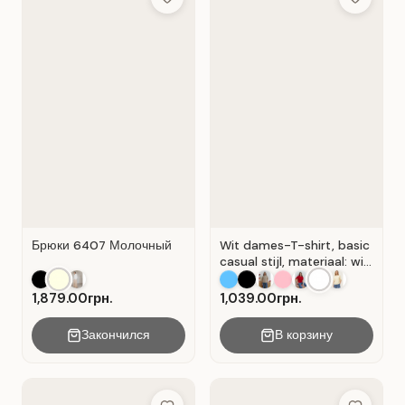
Add to Wish List
Add to Wis
Брюки 6407 Молочный
Wit dames-T-shirt, basic
casual stijl, materiaal: wit
Wit.
1,879.00грн.
1,039.00грн.
Закончился
В корзину