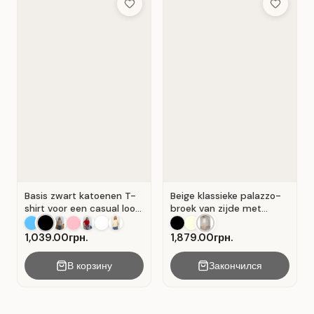
Add to Wish List
Add to Wis
Basis zwart katoenen T-
Beige klassieke palazzo-
shirt voor een casual look.
broek van zijde met
Zwart.
plooien . Beige .
1,039.00грн.
1,879.00грн.
В корзину
Закончился