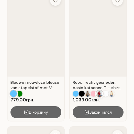
Add to Wish List
Add to Wis
Blauwe mouwloze blouse
Rood, recht gesneden,
van stapelstof met V-
basic katoenen T - shirt.
hals. Blauw.
779.00грн.
1,039.00грн.
В корзину
Закончился