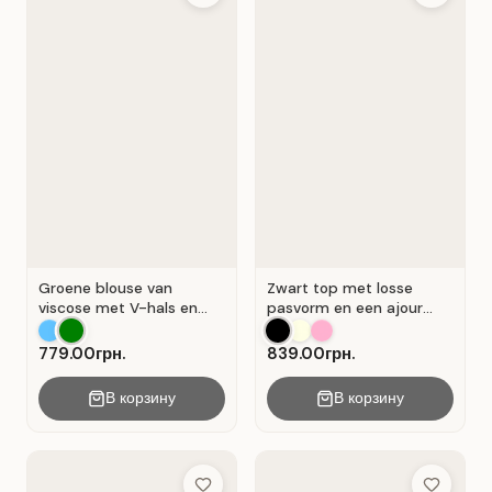
Groene blouse van
Zwart top met losse
viscose met V-hals en
pasvorm en een ajour
overslag . Groente .
kanten inzetstuk.
779.00грн.
839.00грн.
В корзину
В корзину
Add to Wish List
Add to Wis