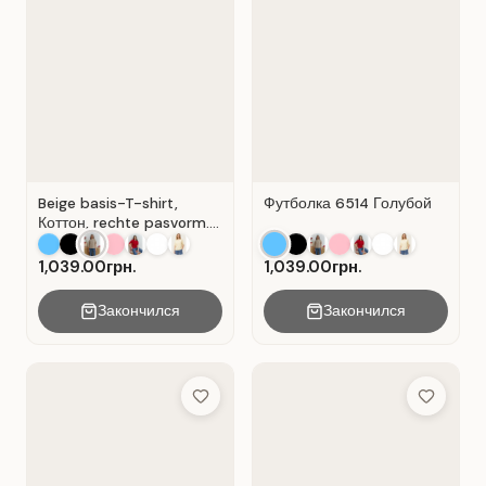
Beige basis-T-shirt,
Футболка 6514 Голубой
Коттон, rechte pasvorm.
Beige .
1,039.00грн.
1,039.00грн.
Закончился
Закончился
Add to Wish List
Add to Wis