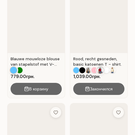
Blauwe mouwloze blouse
Rood, recht gesneden,
van stapelstof met V-
basic katoenen T - shirt.
hals. Blauw.
779.00грн.
1,039.00грн.
В корзину
Закончился
Add to Wish List
Add to Wis