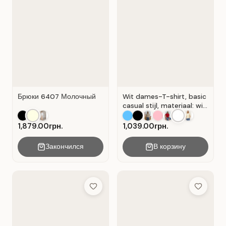
Брюки 6407 Молочный
Wit dames-T-shirt, basic
casual stijl, materiaal: wit
Wit.
1,879.00грн.
1,039.00грн.
Закончился
В корзину
Add to Wish List
Add to Wis