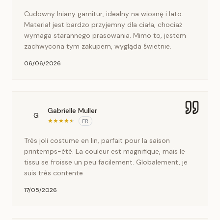
Cudowny lniany garnitur, idealny na wiosnę i lato.
Materiał jest bardzo przyjemny dla ciała, chociaż
wymaga starannego prasowania. Mimo to, jestem
zachwycona tym zakupem, wygląda świetnie.
06/06/2026
Gabrielle Muller
G
★
★
★
★
★
FR
Très joli costume en lin, parfait pour la saison
printemps-été. La couleur est magnifique, mais le
tissu se froisse un peu facilement. Globalement, je
suis très contente
17/05/2026