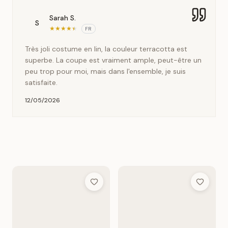
Sarah S.
S
★
★
★
★
★
FR
Très joli costume en lin, la couleur terracotta est
superbe. La coupe est vraiment ample, peut-être un
peu trop pour moi, mais dans l'ensemble, je suis
satisfaite.
12/05/2026
Add to Wish List
Add to Wis