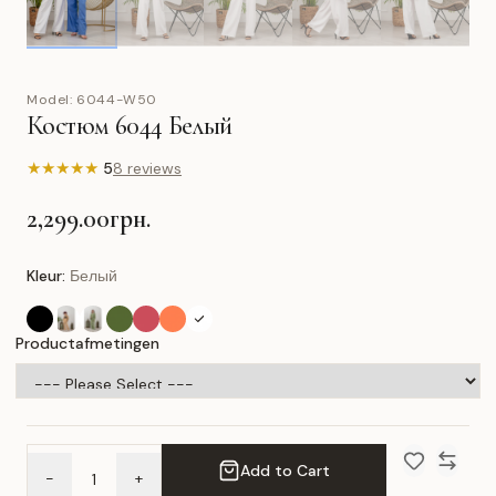
Model:
6044-W50
Костюм 6044 Белый
★
★
★
★
★
5
8 reviews
2,299.00грн.
Kleur:
Белый
Productafmetingen
Add to Cart
-
+
Add to Wish 
Compar