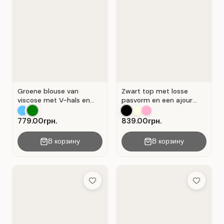
Groene blouse van
Zwart top met losse
viscose met V-hals en
pasvorm en een ajour
overslag . Groente .
kanten inzetstuk.
779.00грн.
839.00грн.
В корзину
В корзину
Add to Wish List
Add to Wis