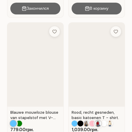
Закончился
В корзину
Add to Wish List
Add to Wis
Blauwe mouwloze blouse
Rood, recht gesneden,
van stapelstof met V-
basic katoenen T - shirt.
hals. Blauw.
779.00грн.
1,039.00грн.