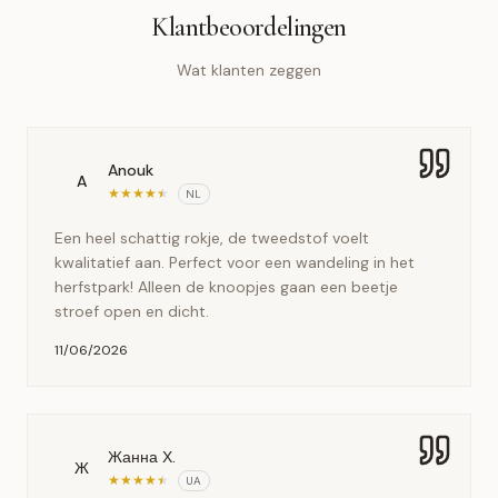
Klantbeoordelingen
Wat klanten zeggen
Anouk
A
★
★
★
★
★
NL
Een heel schattig rokje, de tweedstof voelt
kwalitatief aan. Perfect voor een wandeling in het
herfstpark! Alleen de knoopjes gaan een beetje
stroef open en dicht.
11/06/2026
Жанна Х.
Ж
★
★
★
★
★
UA