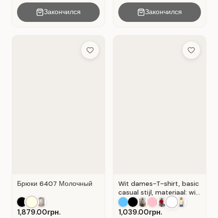
Закончился
Закончился
Add to Wish List
Add to Wis
Брюки 6407 Молочный
Wit dames-T-shirt, basic
casual stijl, materiaal: wit
Wit.
1,879.00грн.
1,039.00грн.