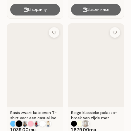
В корзину
Закончился
Add to Wish List
Add to Wis
Basis zwart katoenen T-
Beige klassieke palazzo-
shirt voor een casual look.
broek van zijde met
Zwart.
plooien . Beige .
1,039.00грн.
1,879.00грн.