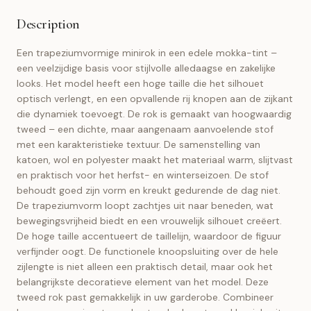
Description
Een trapeziumvormige minirok in een edele mokka-tint –
een veelzijdige basis voor stijlvolle alledaagse en zakelijke
looks. Het model heeft een hoge taille die het silhouet
optisch verlengt, en een opvallende rij knopen aan de zijkant
die dynamiek toevoegt. De rok is gemaakt van hoogwaardig
tweed – een dichte, maar aangenaam aanvoelende stof
met een karakteristieke textuur. De samenstelling van
katoen, wol en polyester maakt het materiaal warm, slijtvast
en praktisch voor het herfst- en winterseizoen. De stof
behoudt goed zijn vorm en kreukt gedurende de dag niet.
De trapeziumvorm loopt zachtjes uit naar beneden, wat
bewegingsvrijheid biedt en een vrouwelijk silhouet creëert.
De hoge taille accentueert de taillelijn, waardoor de figuur
verfijnder oogt. De functionele knoopsluiting over de hele
zijlengte is niet alleen een praktisch detail, maar ook het
belangrijkste decoratieve element van het model. Deze
tweed rok past gemakkelijk in uw garderobe. Combineer