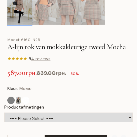
Model:
6160-N25
A-lijn rok van mokkakleurige tweed Mocha
★
★
★
★
★
5
4 reviews
587.00грн.
839.00грн.
-30%
Kleur:
Мокко
Productafmetingen