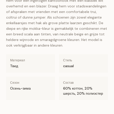
hem voor een ingetogen kantoorlook met een klassiek wit
overhemd en een blazer. Draag hem voor stadswandelingen
of afspraken met vrienden met een comfortabele trui,
coltrui of dunne jumper. Als schoenen zijn zowel elegante
enkellaarsjes met hak als grove platte laarzen geschikt. De
diepe en rijke mokka-kleur is gemakkelijk te combineren met
een breed scala aan tinten, van neutrale beige en grijze tot
heldere wijnrode en smaragdgroene kleuren. Het model is
ook verkrijgbaar in andere kleuren.
Материал
Стиль
Твид
casual
Сезон
Состав
Осень-зима
60% коттон, 20%
шерсть, 20% полиэстер