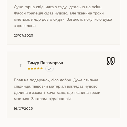
Дуже гарна спідничка з твіду, ідеально на осінь.
Фасон трапеція сідає чудово, але тканина трохи
мнеться, якщо довго сидіти. Загалом, покупкою дуже
задоволена.
23/07/2025
Тимур Паламарчук
Т
★
★
★
★
★
UA
Брав на подарунок, сіло добре. Дуже стильна
спідниця, твідовий матеріал виглядає чудово.
Дівчина в захваті, хоча каже, що тканина трохи
мнеться. Загалом, відмінна річ!
16/07/2025