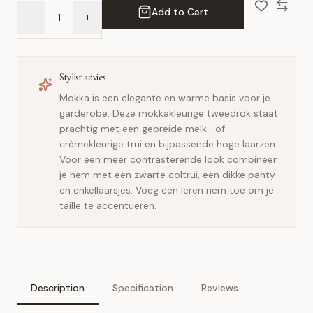
Add to Cart
-
+
Add to Wish 
Compar
Stylist advies
Mokka is een elegante en warme basis voor je
garderobe. Deze mokkakleurige tweedrok staat
prachtig met een gebreide melk- of
crèmekleurige trui en bijpassende hoge laarzen.
Voor een meer contrasterende look combineer
je hem met een zwarte coltrui, een dikke panty
en enkellaarsjes. Voeg een leren riem toe om je
taille te accentueren.
Description
Specification
Reviews