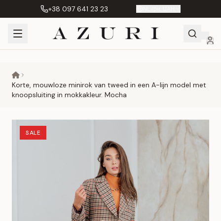
+38 097 641 23 23
NL
|
грн. UAH
Shopping
Mijn
Verlanglijst
Сравнение
Cart
account
Korte, mouwloze minirok van tweed in een A-lijn model met
knoopsluiting in mokkakleur. Mocha
SALE