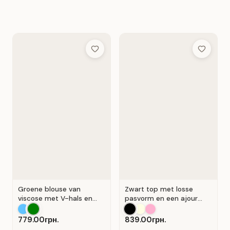
Add to Wish List
Add to Wis
Groene blouse van
Zwart top met losse
viscose met V-hals en
pasvorm en een ajour
overslag . Groente .
kanten inzetstuk.
779.00грн.
839.00грн.