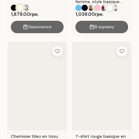
femme, style basique
décontracté, matière :
coton Blanc .
1,879.00грн.
1,039.00грн.
Закончился
В корзину
Add to Wish List
Add to Wis
Chemisier bleu en tissu
T-shirt rouge basique en