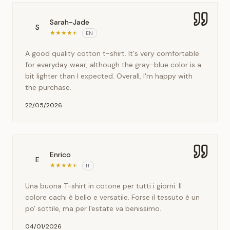
Sarah-Jade
S
★
★
★
★
★
EN
A good quality cotton t-shirt. It's very comfortable
for everyday wear, although the gray-blue color is a
bit lighter than I expected. Overall, I'm happy with
the purchase.
22/05/2026
Enrico
E
★
★
★
★
★
IT
Una buona T-shirt in cotone per tutti i giorni. Il
colore cachi è bello e versatile. Forse il tessuto è un
po' sottile, ma per l'estate va benissimo.
04/01/2026