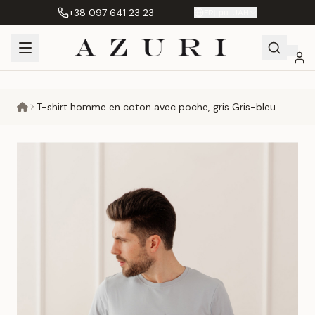
+38 097 641 23 23
FR
|
грн. UAH
Shopping
Mon
Favoris
Сравнение
T-shirt homme en coton avec poche, gris Gris-bleu.
Cart
compte