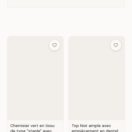
Add to Wish List
Add to Wis
Chemisier vert en tissu
Top Noir ample avec
de type "staple" avec
empiècement en dentelle