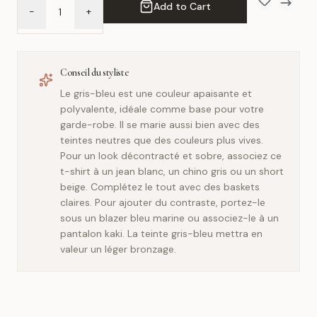
Add to Cart
-
+
Add to Wish 
Compar
Conseil du styliste
Le gris-bleu est une couleur apaisante et
polyvalente, idéale comme base pour votre
garde-robe. Il se marie aussi bien avec des
teintes neutres que des couleurs plus vives.
Pour un look décontracté et sobre, associez ce
t-shirt à un jean blanc, un chino gris ou un short
beige. Complétez le tout avec des baskets
claires. Pour ajouter du contraste, portez-le
sous un blazer bleu marine ou associez-le à un
pantalon kaki. La teinte gris-bleu mettra en
valeur un léger bronzage.