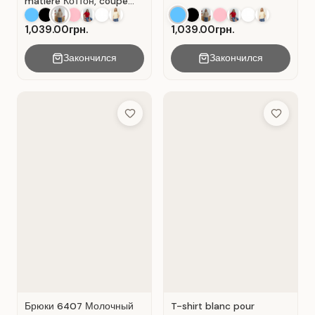
matière Коттон, coupe
droite. Beige .
1,039.00грн.
1,039.00грн.
Закончился
Закончился
Add to Wish List
Add to Wis
Брюки 6407 Молочный
T-shirt blanc pour