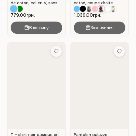
de coton, col en V, sans
coton, coupe droite.
manches . Bleu.
Rouge .
779.00грн.
1,039.00грн.
В корзину
Закончился
Add to Wish List
Add to Wis
T - shirt noir basique en
Pantalon palazzo