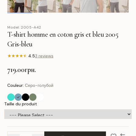
Model:
2005-A42
T-shirt homme en coton gris et bleu 2005
Gris-bleu
★
★
★
★
★
4.5
3 reviews
719.00грн.
Couleur:
Серо-голубой
Taille du produit