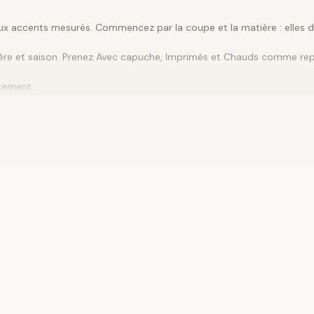
aux accents mesurés. Commencez par la coupe et la matière : elles d
ère et saison. Prenez
Avec capuche
,
Imprimés
et
Chauds
comme repè
êtement.
via
Robes, combinaisons
ou
Chemises, chemisiers
, puis finissez ave
alons, ou plus décontractée avec du plat.
ts détails en même temps.
la matière, puis précisez style et saison. Démarrez avec
Unis
ou
Ave
ccent.