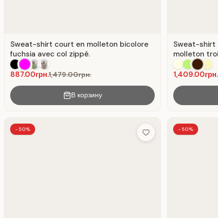
Sweat-shirt court en molleton bicolore
Sweat-shirt
fuchsia avec col zippé.
molleton troi
887.00грн.
1,409.00грн.
1,479.00грн.
В корзину
-50%
-50%
Add to Wish List