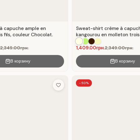
 à capuche ample en
Sweat-shirt crème à capuc
s fils, couleur Chocolat.
kangourou en molleton trois fi
Lactique
1,409.00грн.
2,349.00грн.
2,349.00грн.
В корзину
В корзину
-50%
Add to Wish List