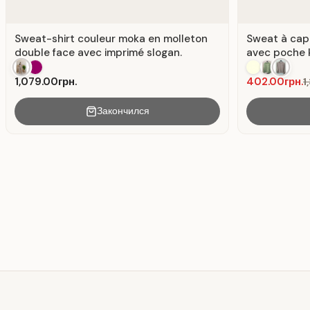
Sweat-shirt couleur moka en molleton
Sweat à cap
double face avec imprimé slogan.
avec poche 
1,079.00грн.
402.00грн.
1
Закончился