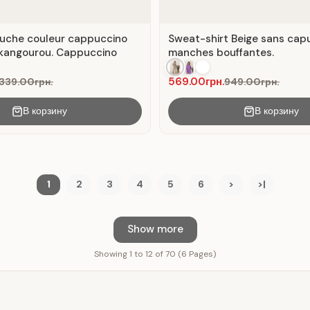
uche couleur cappuccino
Sweat-shirt Beige sans cap
kangourou. Cappuccino
manches bouffantes.
569.00грн.
,339.00грн.
949.00грн.
В корзину
В корзину
1
2
3
4
5
6
>
>|
Show more
Showing 1 to 12 of 70 (6 Pages)