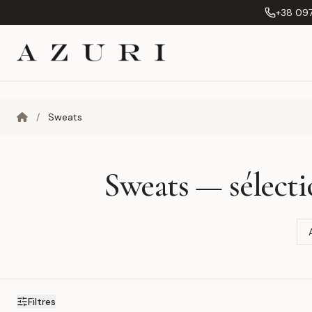
+38 097
/
Sweats
Sweats — sélecti
Filtres