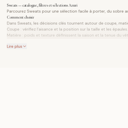
Sweats — catalogue, filtres et sélections Azuri
Parcourez Sweats pour une sélection facile à porter, du sobre 
Comment choisir
Dans Sweats, les décisions clés tournent autour de coupe, mati
Coupe : vérifiez l’aisance et la position sur la taille et les épaules.
Matière : poids et texture définissent la saison et la tenue du v
Avec quoi porter
Lire plus
Composez la tenue comme un ensemble : ajoutez une couche 
le reste plus sobre.
Chaussures : le même silhouette peut être plus nette avec des t
Accessoires : un seul accent fort vaut mieux que plusieurs peti
Filtres
Les filtres font gagner du temps : commencez par la couleur et 
Couleur : pensez-la comme l’ambiance de la tenue — base ou a
Matière : la texture influence le tombé, la structure et le confort.
Navigation du catalogue
Dans cette rubrique
Sans capuche
Unis
Avec capuche
Imprimés