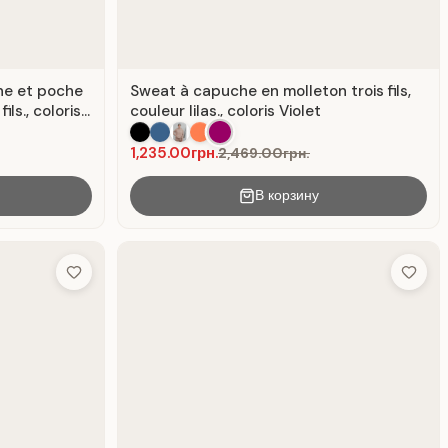
he et poche
Sweat à capuche en molleton trois fils,
ls., coloris
couleur lilas., coloris Violet
1,235.00грн.
2,469.00грн.
В корзину
Add to Wish List
Add to 