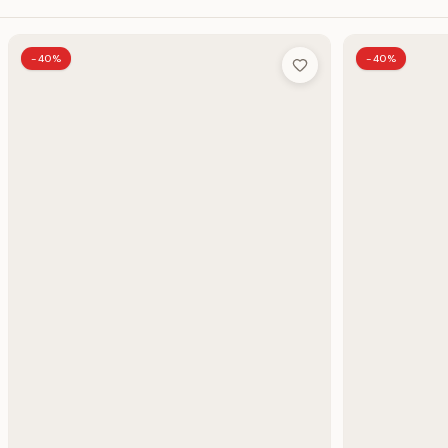
-40%
-40%
Add to Wish List