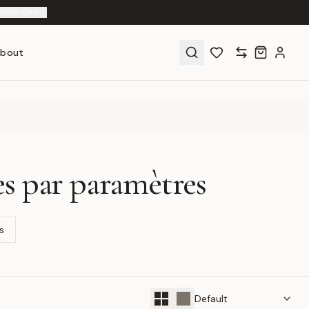
R
|
грн. UAH
bout
es par paramètres
s