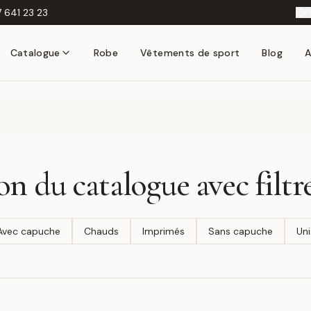
 641 23 23
F
Catalogue
Robe
Vêtements de sport
Blog
A
on du catalogue avec filtr
Avec capuche
Chauds
Imprimés
Sans capuche
Uni