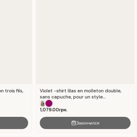
trois fils,
Violet -shirt lilas en molleton double,
sans capuche, pour un style
décontracté.
1,079.00грн.
Закончился