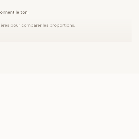
onnent le ton.
res pour comparer les proportions.
c des accents depuis
Pantalons
. Si la pièce est marquée, gardez
c capuche
, puis comparez avec
Imprimés
.