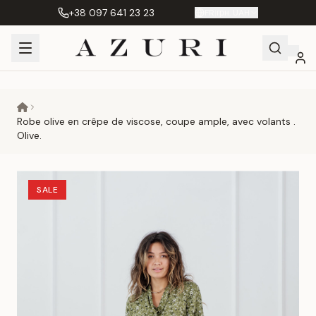
+38 097 641 23 23
FR
|
грн. UAH
Shopping
Mon
Favoris
Сравнение
Cart
compte
Robe olive en crêpe de viscose, coupe ample, avec volants .
Olive.
SALE