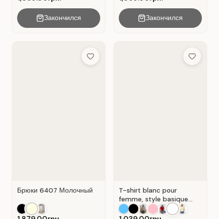
Закончился
Закончился
Add to Wish List
Add to Wis
Брюки 6407 Молочный
T-shirt blanc pour
femme, style basique
décontracté, matière :
coton Blanc .