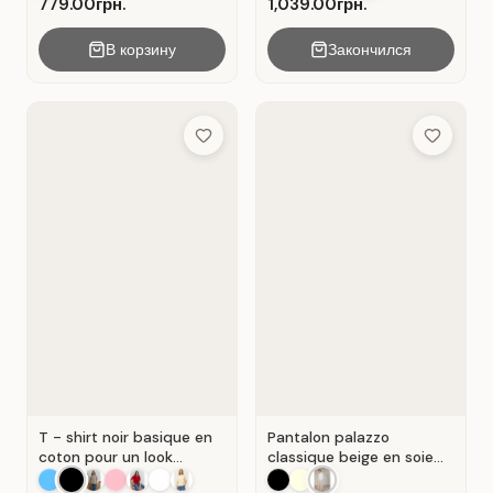
779.00грн.
1,039.00грн.
В корзину
Закончился
Add to Wish List
Add to Wis
T - shirt noir basique en
Pantalon palazzo
coton pour un look
classique beige en soie
décontracté. Noir.
plissée. Beige.