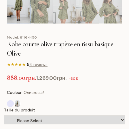
Model:
6116-H50
Robe courte olive trapèze en tissu basique
Olive
★
★
★
★
★
5
4 reviews
888.00грн.
1,269.00грн.
-30%
Couleur:
Оливковый
Taille du produit