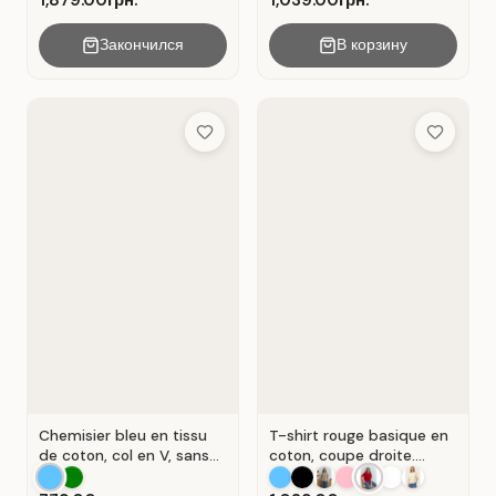
1,879.00грн.
1,039.00грн.
Закончился
В корзину
Add to Wish List
Add to Wis
Chemisier bleu en tissu
T-shirt rouge basique en
de coton, col en V, sans
coton, coupe droite.
manches . Bleu.
Rouge .