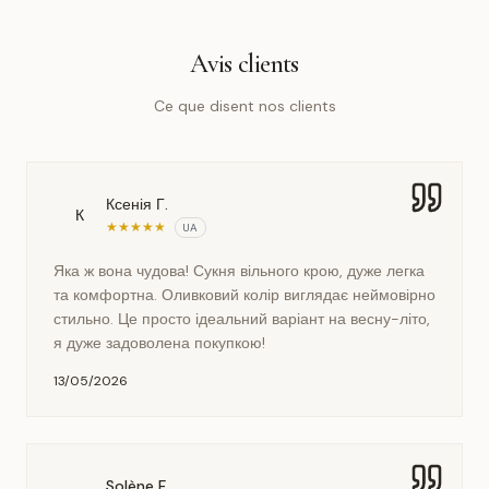
Avis clients
Ce que disent nos clients
Ксенія Г.
К
★
★
★
★
★
UA
Яка ж вона чудова! Сукня вільного крою, дуже легка
та комфортна. Оливковий колір виглядає неймовірно
стильно. Це просто ідеальний варіант на весну-літо,
я дуже задоволена покупкою!
13/05/2026
Solène F.