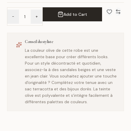
Add to Cart
-
+
Add to Wish 
Compar
Conseil du styliste
La couleur olive de cette robe est une
excellente base pour créer différents looks.
Pour un style décontracté et quotidien,
associez-la à des sandales beiges et une veste
en jean clair. Vous souhaitez ajouter une touche
d'originalité ? Complétez votre tenue avec un
sac terracotta et des bijoux dorés. La teinte
olive est polyvalente et s'intègre facilement à
différentes palettes de couleurs.