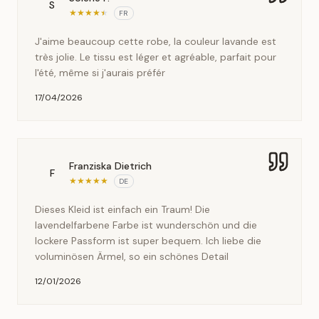
S
★
★
★
★
★
FR
J'aime beaucoup cette robe, la couleur lavande est
très jolie. Le tissu est léger et agréable, parfait pour
l'été, même si j'aurais préfér
17/04/2026
Franziska Dietrich
F
★
★
★
★
★
DE
Dieses Kleid ist einfach ein Traum! Die
lavendelfarbene Farbe ist wunderschön und die
lockere Passform ist super bequem. Ich liebe die
voluminösen Ärmel, so ein schönes Detail
12/01/2026