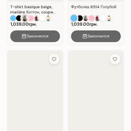
T-shirt basique beige,
Футболка 6514 Голубой
matière Коттон, coupe
droite. Beige .
1,039.00грн.
1,039.00грн.
Закончился
Закончился
Add to Wish List
Add to Wis