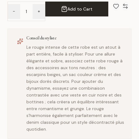
Add to Cart
-
+
Add to Wish 
Compar
Conseil du styliste
Le rouge intense de cette robe est un atout à
part entière, facile à styliser. Pour une allure
élégante et sobre, associez cette robe rouge à
des accessoires aux tons neutres : des
escarpins beiges, un sac couleur crème et des
bijoux dorés discrets. Pour ajouter du
dynamisme, essayez une combinaison
contrastée avec une veste en cuir noire et des
bottines ; cela créera un équilibre intéressant
entre romantisme et grunge. Le rouge
s'harmonise également parfaitement avec le
denim classique pour un style décontracté plus
quotidien.