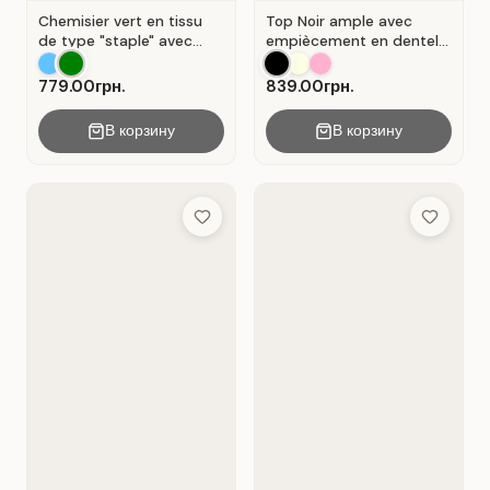
Chemisier vert en tissu
Top Noir ample avec
de type "staple" avec
empiècement en dentelle
encolure en V et
ajourée.
fermeture portefeuille .
779.00грн.
839.00грн.
Vert .
В корзину
В корзину
Add to Wish List
Add to Wis