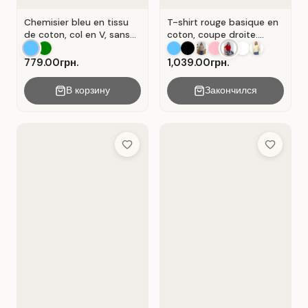
Chemisier bleu en tissu
T-shirt rouge basique en
de coton, col en V, sans
coton, coupe droite.
manches . Bleu.
Rouge .
779.00грн.
1,039.00грн.
В корзину
Закончился
Add to Wish List
Add to Wis