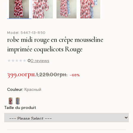
Model:
5447-13-R50
robe midi rouge en crêpe mousseline
imprimée coquelicots Rouge
★
★
★
★
★
0
0 reviews
399.00грн.
1,229.00грн.
-68%
Couleur:
Красный
Taille du produit