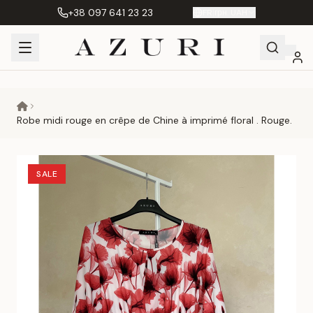
+38 097 641 23 23
FR
|
грн. UAH
Shopping
Mon
Favoris
Сравнение
Cart
compte
Robe midi rouge en crêpe de Chine à imprimé floral . Rouge.
SALE