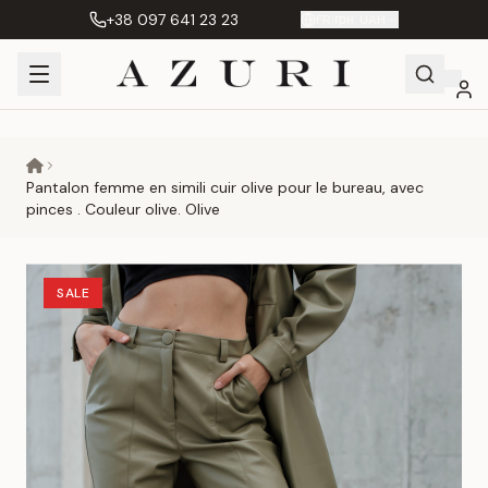
+38 097 641 23 23
FR
|
грн. UAH
Shopping
Mon
Favoris
Сравнение
Cart
compte
Pantalon femme en simili cuir olive pour le bureau, avec
pinces . Couleur olive. Olive
SALE