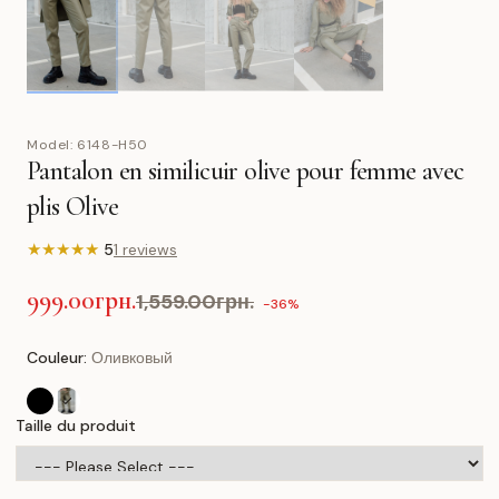
Model:
6148-H50
Pantalon en similicuir olive pour femme avec
plis Olive
★
★
★
★
★
5
1 reviews
999.00грн.
1,559.00грн.
-36%
Couleur:
Оливковый
Taille du produit