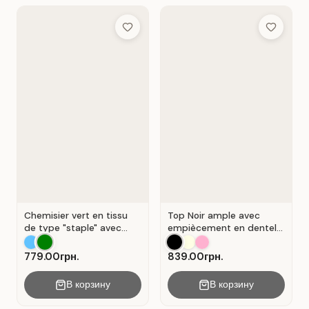
Add to Wish List
Add to Wis
Chemisier vert en tissu
Top Noir ample avec
de type "staple" avec
empiècement en dentelle
encolure en V et
ajourée.
fermeture portefeuille .
779.00грн.
839.00грн.
Vert .
В корзину
В корзину