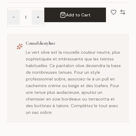
Add to Cart
-
+
Add to Wish 
Compar
Conseil du styliste
Le vert olive est la nouvelle couleur neutre, plus
sophistiquée et intéressante que les teintes
habituelles. Ce pantalon olive deviendra la base
de nombreuses tenues. Pour un style
professionnel sobre, associez-le à un pull en
cachemire crème ou beige et des loafers. Pour
une tenue plus audacieuse, ajoutez un
chemisier en soie bordeaux ou terracotta et
des bottines à talons. Complétez le tout avec
un sac sobre.