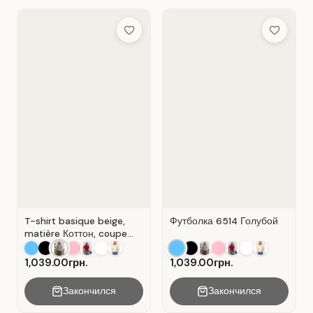
Add to Wish List
Add to Wis
T-shirt basique beige,
Футболка 6514 Голубой
matière Коттон, coupe
droite. Beige .
1,039.00грн.
1,039.00грн.
Закончился
Закончился