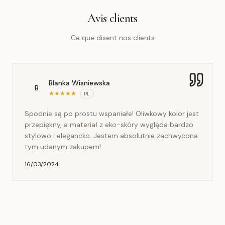
Avis clients
Ce que disent nos clients
Blanka Wisniewska
B
★
★
★
★
★
PL
Spodnie są po prostu wspaniałe! Oliwkowy kolor jest
przepiękny, a materiał z eko-skóry wygląda bardzo
stylowo i elegancko. Jestem absolutnie zachwycona
tym udanym zakupem!
16/03/2024