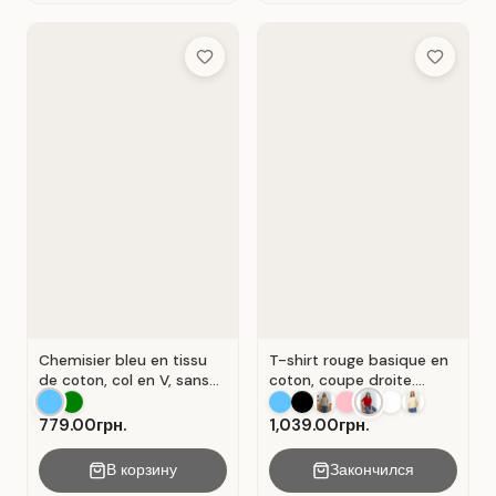
Add to Wish List
Add to Wis
Chemisier bleu en tissu
T-shirt rouge basique en
de coton, col en V, sans
coton, coupe droite.
manches . Bleu.
Rouge .
779.00грн.
1,039.00грн.
В корзину
Закончился