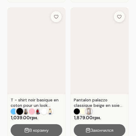
Add to Wish List
Add to Wis
T - shirt noir basique en
Pantalon palazzo
coton pour un look
classique beige en soie
décontracté. Noir.
plissée. Beige.
1,039.00грн.
1,879.00грн.
В корзину
Закончился