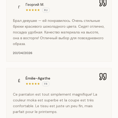
Георгий М.
Г
★
★
★
★
★
RU
Брал девушке — ей понравилось. Очень стильные
брюки красивого шоколадного цвета. Сидят отлично,
посадка удобная. Качество материала на высоте,
она в восторге! Отличный выбор для повседневного
образа.
20/04/2026
Émilie-Agathe
É
★
★
★
★
★
FR
Ce pantalon est tout simplement magnifique! La
couleur moka est superbe et la coupe est très
confortable. Le tissu est juste un peu fin, mais
parfait pour le printemps.