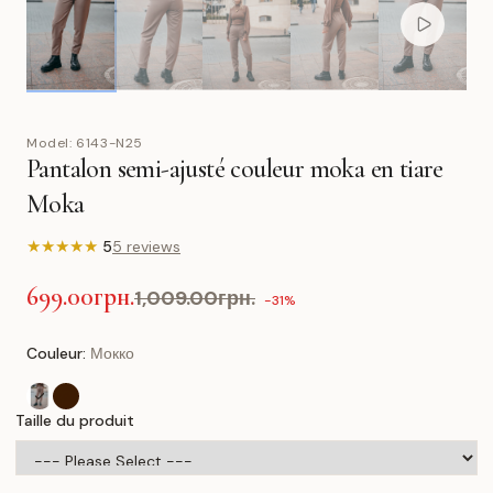
Model:
6143-N25
Pantalon semi-ajusté couleur moka en tiare
Moka
★
★
★
★
★
5
5 reviews
699.00грн.
1,009.00грн.
-31%
Couleur:
Мокко
Taille du produit