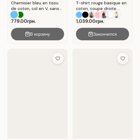
Chemisier bleu en tissu
T-shirt rouge basique en
de coton, col en V, sans
coton, coupe droite.
manches . Bleu.
Rouge .
779.00грн.
1,039.00грн.
В корзину
Закончился
Add to Wish List
Add to Wis