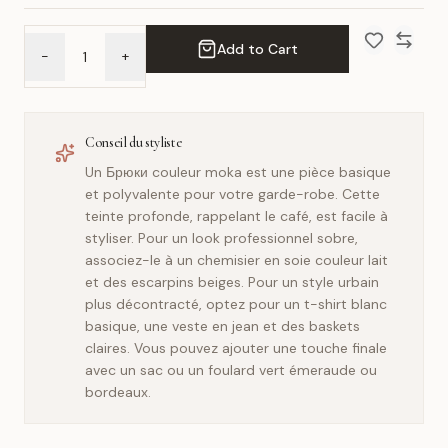
Add to Cart
-
+
Add to Wish 
Compar
Conseil du styliste
Un Брюки couleur moka est une pièce basique
et polyvalente pour votre garde-robe. Cette
teinte profonde, rappelant le café, est facile à
styliser. Pour un look professionnel sobre,
associez-le à un chemisier en soie couleur lait
et des escarpins beiges. Pour un style urbain
plus décontracté, optez pour un t-shirt blanc
basique, une veste en jean et des baskets
claires. Vous pouvez ajouter une touche finale
avec un sac ou un foulard vert émeraude ou
bordeaux.