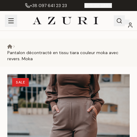
+38 097 641 23 23
FR
|
грн. UAH
Shopping
Mon
Favoris
Сравнение
Cart
compte
Pantalon décontracté en tissu tiara couleur moka avec
revers. Moka
SALE