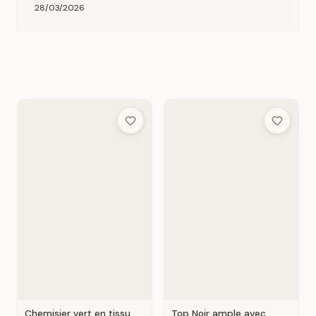
28/03/2026
Add to Wish List
Add to Wis
Chemisier vert en tissu
Top Noir ample avec