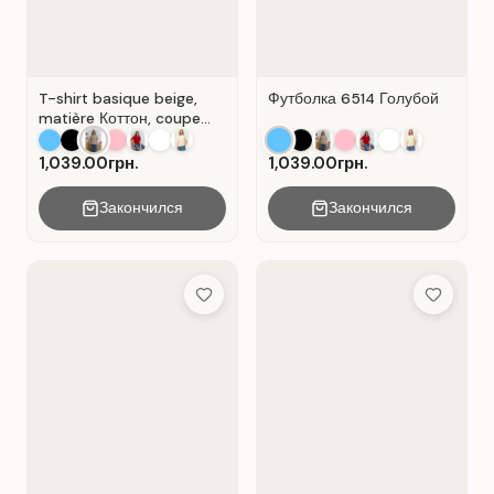
T-shirt basique beige,
Футболка 6514 Голубой
matière Коттон, coupe
droite. Beige .
1,039.00грн.
1,039.00грн.
Закончился
Закончился
Add to Wish List
Add to Wis