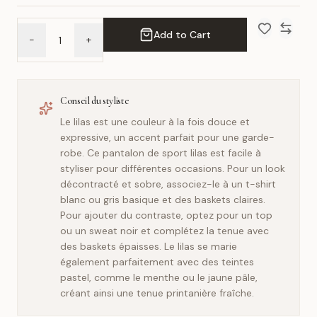
Add to Cart
-
+
Add to Wish 
Compar
Conseil du styliste
Le lilas est une couleur à la fois douce et
expressive, un accent parfait pour une garde-
robe. Ce pantalon de sport lilas est facile à
styliser pour différentes occasions. Pour un look
décontracté et sobre, associez-le à un t-shirt
blanc ou gris basique et des baskets claires.
Pour ajouter du contraste, optez pour un top
ou un sweat noir et complétez la tenue avec
des baskets épaisses. Le lilas se marie
également parfaitement avec des teintes
pastel, comme le menthe ou le jaune pâle,
créant ainsi une tenue printanière fraîche.