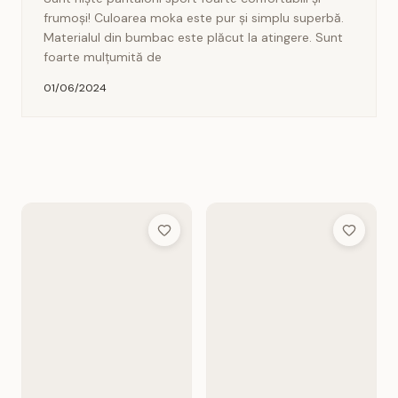
frumoși! Culoarea moka este pur și simplu superbă.
Materialul din bumbac este plăcut la atingere. Sunt
foarte mulțumită de
01/06/2024
Add to Wish List
Add to Wis