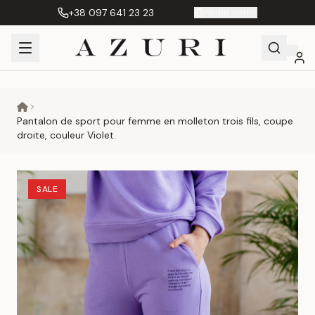
+38 097 641 23 23
FR
|
грн. UAH
Shopping
Mon
Favoris
Сравнение
Cart
compte
Pantalon de sport pour femme en molleton trois fils, coupe
droite, couleur Violet.
SALE