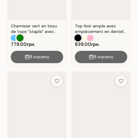
Chemisier vert en tissu
Top Noir ample avec
de type "staple" avec
empiècement en dentelle
encolure en V et
ajourée.
fermeture portefeuille .
779.00грн.
839.00грн.
Vert .
В корзину
В корзину
Add to Wish List
Add to Wis