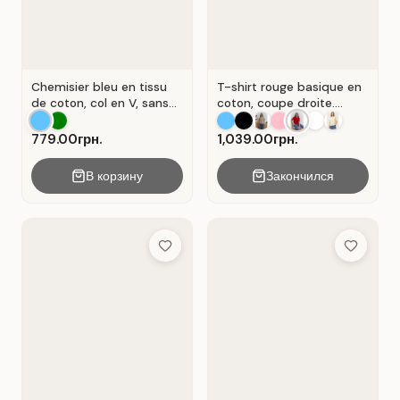
Chemisier bleu en tissu
T-shirt rouge basique en
de coton, col en V, sans
coton, coupe droite.
manches . Bleu.
Rouge .
779.00грн.
1,039.00грн.
В корзину
Закончился
Add to Wish List
Add to Wis