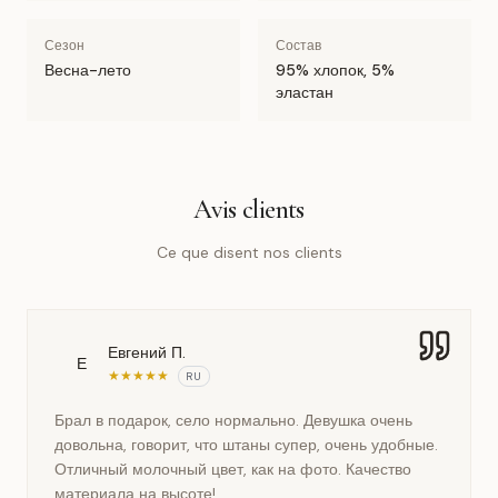
Сезон
Состав
Весна-лето
95% хлопок, 5%
эластан
Avis clients
Ce que disent nos clients
Евгений П.
Е
★
★
★
★
★
RU
Брал в подарок, село нормально. Девушка очень
довольна, говорит, что штаны супер, очень удобные.
Отличный молочный цвет, как на фото. Качество
материала на высоте!