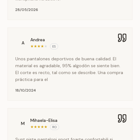
28/05/2026
Andrea
A
★
★
★
★
★
ES
Unos pantalones deportivos de buena calidad. El
material es agradable, 95% algodón se siente bien.
El corte es recto, tal como se describe. Una compra
práctica para el
18/10/2024
Mihaela-Elisa
M
★
★
★
★
★
RO
Sunt niște pantaloni sport foarte confortabili și