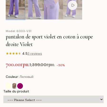
Model:
6003-V31
pantalon de sport violet en coton à coupe
droite Violet
★
★
★
★
★
4.5
3 reviews
700.00грн.
1,399.00грн.
-50%
Couleur:
Лиловый
Taille du produit