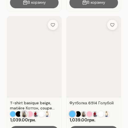
В корзину
В корзину
Add to Wish List
Add to Wis
T-shirt basique beige,
Футболка 6514 Голубой
matière Коттон, coupe
droite. Beige .
1,039.00грн.
1,039.00грн.