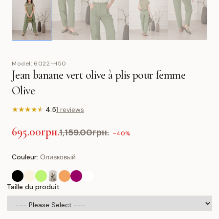
Model:
6022-H50
Jean banane vert olive à plis pour femme
Olive
★
★
★
★
★
4.5
1 reviews
695.00грн.
1,159.00грн.
-40%
Couleur:
Оливковый
Taille du produit