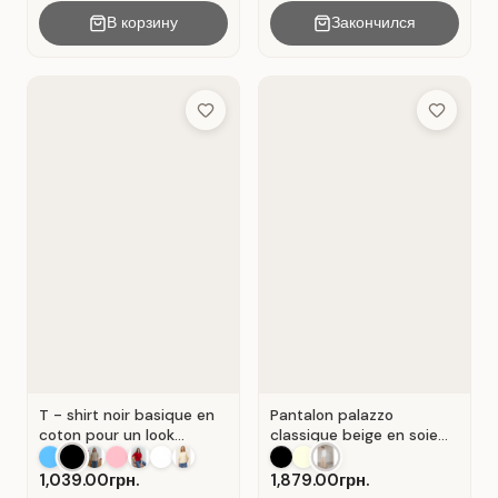
В корзину
Закончился
Add to Wish List
Add to Wis
T - shirt noir basique en
Pantalon palazzo
coton pour un look
classique beige en soie
décontracté. Noir.
plissée. Beige.
1,039.00грн.
1,879.00грн.