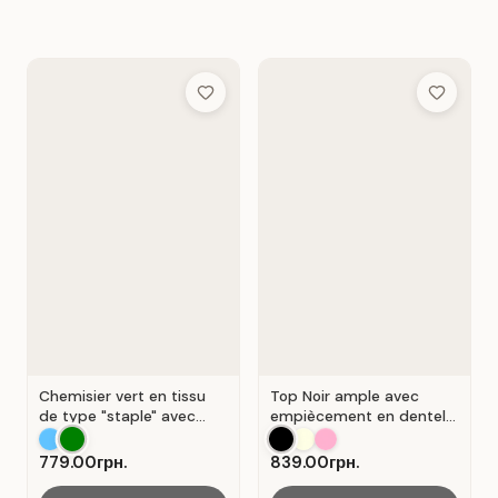
Add to Wish List
Add to Wis
Chemisier vert en tissu
Top Noir ample avec
de type "staple" avec
empiècement en dentelle
encolure en V et
ajourée.
fermeture portefeuille .
779.00грн.
839.00грн.
Vert .