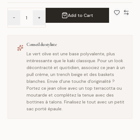
Add to Cart
-
+
Add to Wish 
Compar
Conseil du styliste
Le vert olive est une base polyvalente, plus
intéressante que le kaki classique. Pour un look
décontracté et quotidien, associez ce jean à un
pull crème, un trench beige et des baskets
blanches. Envie d'une touche d'originalité ?
Portez ce jean olive avec un top terracotta ou
moutarde et complétez la tenue avec des
bottines à talons. Finalisez le tout avec un petit
sac porté épaule.