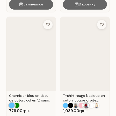
Закончился
В корзину
Add to Wish List
Add to Wis
Chemisier bleu en tissu
T-shirt rouge basique en
de coton, col en V, sans
coton, coupe droite.
manches . Bleu.
Rouge .
779.00грн.
1,039.00грн.