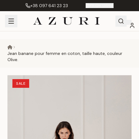
+38 097 641 23 23
FR
|
грн. UAH
Shopping
Mon
Favoris
Сравнение
Cart
compte
Jean banane pour femme en coton, taille haute, couleur
Olive.
SALE