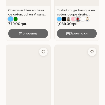
Chemisier bleu en tissu
T-shirt rouge basique en
de coton, col en V, sans
coton, coupe droite.
manches . Bleu.
Rouge .
779.00грн.
1,039.00грн.
В корзину
Закончился
Add to Wish List
Add to Wis