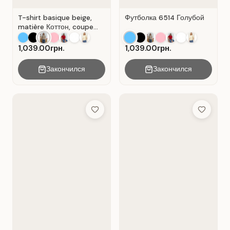
T-shirt basique beige,
Футболка 6514 Голубой
matière Коттон, coupe
droite. Beige .
1,039.00грн.
1,039.00грн.
Закончился
Закончился
Add to Wish List
Add to Wis