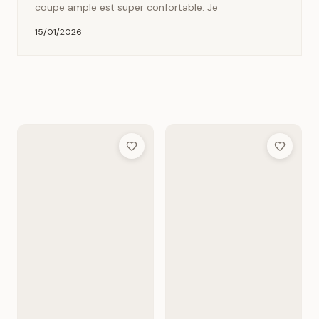
coupe ample est super confortable. Je
15/01/2026
Add to Wish List
Add to Wis