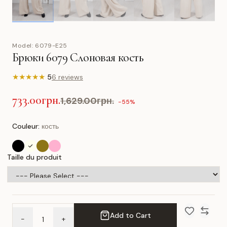
Model:
6079-E25
Брюки 6079 Слоновая кость
★
★
★
★
★
5
6 reviews
733.00грн.
1,629.00грн.
-55%
Couleur:
кость
Taille du produit
Add to Cart
-
+
Add to Wish 
Compar