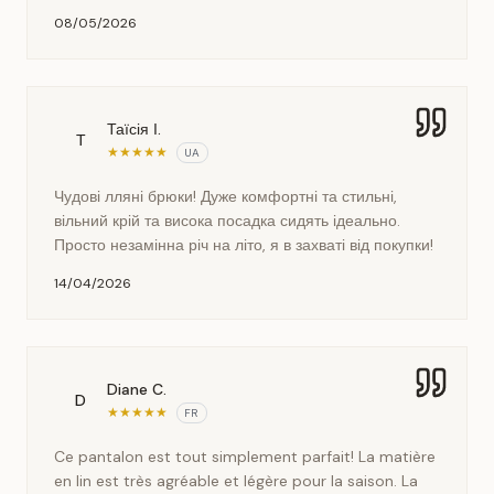
08/05/2026
Таїсія І.
Т
★
★
★
★
★
UA
Чудові лляні брюки! Дуже комфортні та стильні,
вільний крій та висока посадка сидять ідеально.
Просто незамінна річ на літо, я в захваті від покупки!
14/04/2026
Diane C.
D
★
★
★
★
★
FR
Ce pantalon est tout simplement parfait! La matière
en lin est très agréable et légère pour la saison. La