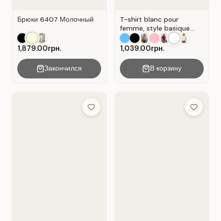
Брюки 6407 Молочный
T-shirt blanc pour
femme, style basique
décontracté, matière :
coton Blanc .
1,879.00грн.
1,039.00грн.
Закончился
В корзину
Add to Wish List
Add to Wis