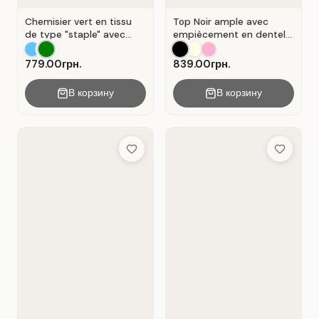
Chemisier vert en tissu
Top Noir ample avec
de type "staple" avec
empiècement en dentelle
encolure en V et
ajourée.
fermeture portefeuille .
779.00грн.
839.00грн.
Vert .
В корзину
В корзину
Add to Wish List
Add to Wis