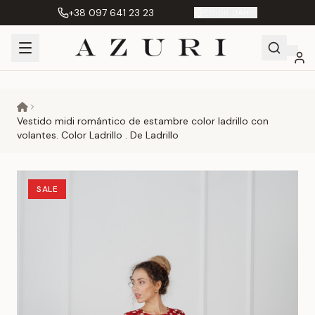
+38 097 641 23 23
ES
|
грн. UAH
Shopping
Mi
Favoritos
Сравнение
Cart
cuenta
Vestido midi romántico de estambre color ladrillo con
volantes. Color Ladrillo . De Ladrillo
SALE