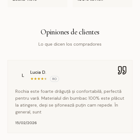
Opiniones de clientes
Lo que dicen los compradores
Lucia D.
L
★
★
★
★
★
RO
Rochia este foarte drăguță și confortabilă, perfectă
pentru vară. Materialul din bumbac 100% este plăcut
la atingere, deși se șifonează puțin cam repede. În
general, sunt
15/02/2026