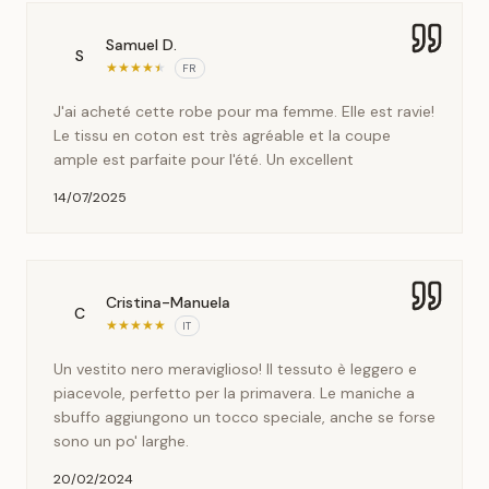
Samuel D.
S
★
★
★
★
★
FR
J'ai acheté cette robe pour ma femme. Elle est ravie!
Le tissu en coton est très agréable et la coupe
ample est parfaite pour l'été. Un excellent
14/07/2025
Cristina-Manuela
C
★
★
★
★
★
IT
Un vestito nero meraviglioso! Il tessuto è leggero e
piacevole, perfetto per la primavera. Le maniche a
sbuffo aggiungono un tocco speciale, anche se forse
sono un po' larghe.
20/02/2024