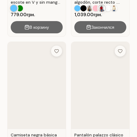
escote en V y sin mangas
algodón, corte recto .
. Azul.
Rojo.
779.00грн.
1,039.00грн.
В корзину
Закончился
Add to Wish List
Add to Wis
Camiseta negra básica
Pantalón palazzo clásico