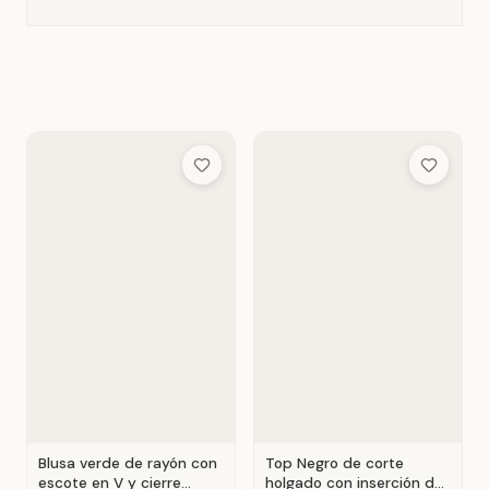
Add to Wish List
Add to Wis
Blusa verde de rayón con
Top Negro de corte
escote en V y cierre
holgado con inserción de