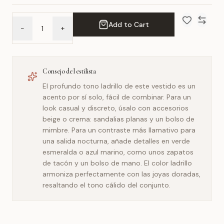
Add to Cart
-
+
Add to Wish 
Compar
Consejo del estilista
El profundo tono ladrillo de este vestido es un
acento por sí solo, fácil de combinar. Para un
look casual y discreto, úsalo con accesorios
beige o crema: sandalias planas y un bolso de
mimbre. Para un contraste más llamativo para
una salida nocturna, añade detalles en verde
esmeralda o azul marino, como unos zapatos
de tacón y un bolso de mano. El color ladrillo
armoniza perfectamente con las joyas doradas,
resaltando el tono cálido del conjunto.