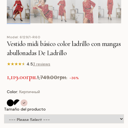
Model:
6129/1-R60
Vestido midi básico color ladrillo con mangas
abullonadas De Ladrillo
★
★
★
★
★
4.5
3 reviews
1,119.00грн.
1,749.00грн.
-36%
Color:
Кирпичный
Tamaño del producto