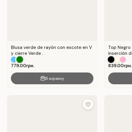
Blusa verde de rayón con escote en V
Top Negro 
y cierre Verde .
inserción d
779.00грн.
839.00грн.
В корзину
Add to Wish List