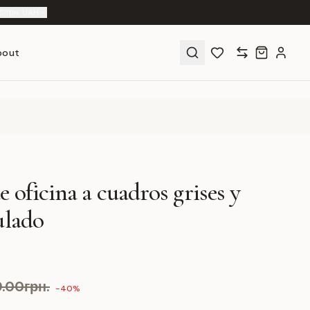
S
|
грн. UAH
bout
e oficina a cuadros grises y
ulado
9.00грн.
-40%