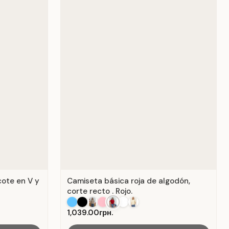
cote en V y
Camiseta básica roja de algodón,
corte recto . Rojo.
1,039.00грн.