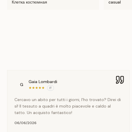
Клетка костюмная
casual
Gaia Lombardi
G
★
★
★
★
★
IT
Cercavo un abito per tutti i giorni, l'ho trovato? Direi di
sì! Il tessuto a quadri è molto piacevole e caldo al
tatto. Un acquisto fantastico!
06/06/2026