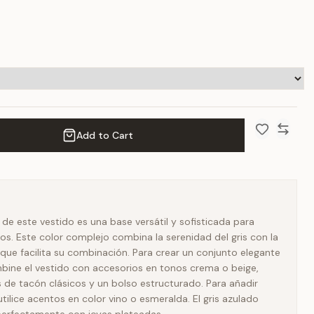
Add to Cart
Add to Wish 
Compar
 de este vestido es una base versátil y sofisticada para
os. Este color complejo combina la serenidad del gris con la
o que facilita su combinación. Para crear un conjunto elegante
mbine el vestido con accesorios en tonos crema o beige,
de tacón clásicos y un bolso estructurado. Para añadir
tilice acentos en color vino o esmeralda. El gris azulado