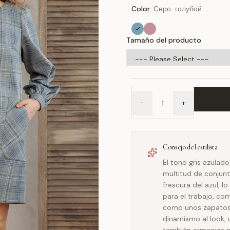
Color:
Серо-голубой
Tamaño del producto
-
+
Consejo del estilista
El tono gris azulado
multitud de conjunt
frescura del azul, l
para el trabajo, co
como unos zapatos 
dinamismo al look, u