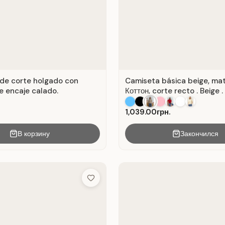
de corte holgado con
Camiseta básica beige, mat
e encaje calado.
Коттон, corte recto . Beige .
1,039.00грн.
В корзину
Закончился
Add to Wish List