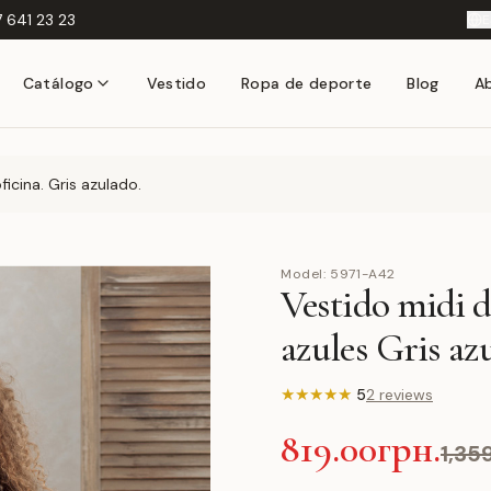
 641 23 23
E
Catálogo
Vestido
Ropa de deporte
Blog
A
icina. Gris azulado.
Model:
5971-A42
Vestido midi d
azules Gris az
★
★
★
★
★
5
2 reviews
819.00грн.
1,35