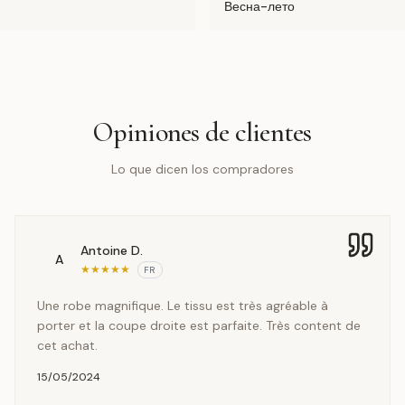
Весна-лето
Opiniones de clientes
Lo que dicen los compradores
Antoine D.
A
★
★
★
★
★
FR
Une robe magnifique. Le tissu est très agréable à
porter et la coupe droite est parfaite. Très content de
cet achat.
15/05/2024