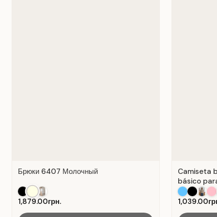
Брюки 6407 Молочный
Camiseta b
básico para
Algodón Bl
1,879.00грн.
1,039.00гр