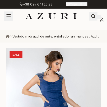
+38 097 641 23 23
ES
|
грн. UAH
Shopping
Mi
Favoritos
Сравнение
Vestido midi azul de ante, entallado, sin mangas . Azul .
Cart
cuenta
SALE