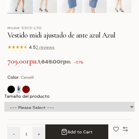
Model:
5305-L50
Vestido midi ajustado de ante azul Azul
★
★
★
★
★
4.5
2 reviews
709.00грн.
1,649.00грн.
-57%
Color:
Синий
Tamaño del producto
Add to Cart
-
+
Add to Wish 
Compar