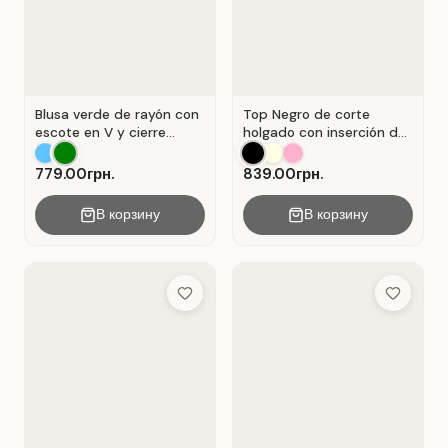
Blusa verde de rayón con
Top Negro de corte
escote en V y cierre
holgado con inserción de
Verde .
encaje calado.
779.00грн.
839.00грн.
В корзину
В корзину
Add to Wish List
Add to Wis