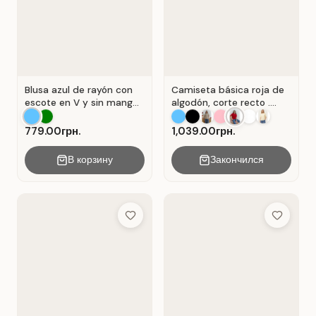
Blusa azul de rayón con
Camiseta básica roja de
escote en V y sin mangas
algodón, corte recto .
. Azul.
Rojo.
779.00грн.
1,039.00грн.
В корзину
Закончился
Add to Wish List
Add to Wis