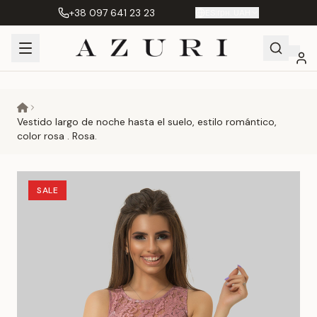
+38 097 641 23 23
ES
|
грн. UAH
Shopping
Mi
Favoritos
Сравнение
Cart
cuenta
Vestido largo de noche hasta el suelo, estilo romántico,
color rosa . Rosa.
SALE