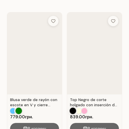
Add to Wish List
Add to Wis
Blusa verde de rayón con
Top Negro de corte
escote en V y cierre
holgado con inserción de
Verde .
encaje calado.
779.00грн.
839.00грн.
В корзину
В корзину