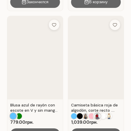
Закончился
В корзину
Add to Wish List
Add to Wis
Blusa azul de rayón con
Camiseta básica roja de
escote en V y sin mangas
algodón, corte recto .
. Azul.
Rojo.
779.00грн.
1,039.00грн.