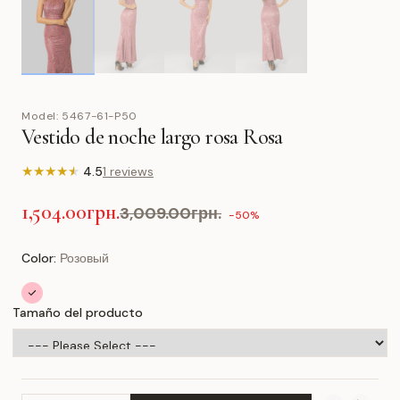
Model:
5467-61-P50
Vestido de noche largo rosa Rosa
★
★
★
★
★
4.5
1 reviews
1,504.00грн.
3,009.00грн.
-50%
Color:
Розовый
Tamaño del producto