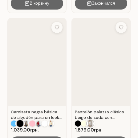
В корзину
Закончился
Add to Wish List
Add to Wis
Camiseta negra básica
Pantalón palazzo clásico
de algodón para un look
beige de seda con
casual . Negro.
pliegues . Beige.
1,039.00грн.
1,879.00грн.