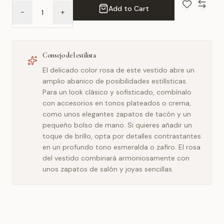
Add to Cart
-
+
Add to Wish 
Compar
Consejo del estilista
El delicado color rosa de este vestido abre un
amplio abanico de posibilidades estilísticas.
Para un look clásico y sofisticado, combínalo
con accesorios en tonos plateados o crema,
como unos elegantes zapatos de tacón y un
pequeño bolso de mano. Si quieres añadir un
toque de brillo, opta por detalles contrastantes
en un profundo tono esmeralda o zafiro. El rosa
del vestido combinará armoniosamente con
unos zapatos de salón y joyas sencillas.