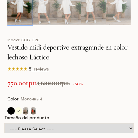
Model:
6017-E26
Vestido midi deportivo extragrande en color
lechoso Láctico
★
★
★
★
★
5
1 reviews
770.00грн.
1,539.00грн.
-50%
Color:
Молочный
Tamaño del producto