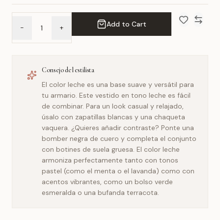
Add to Cart
-
+
Add to Wish 
Compar
Consejo del estilista
El color leche es una base suave y versátil para
tu armario. Este vestido en tono leche es fácil
de combinar. Para un look casual y relajado,
úsalo con zapatillas blancas y una chaqueta
vaquera. ¿Quieres añadir contraste? Ponte una
bomber negra de cuero y completa el conjunto
con botines de suela gruesa. El color leche
armoniza perfectamente tanto con tonos
pastel (como el menta o el lavanda) como con
acentos vibrantes, como un bolso verde
esmeralda o una bufanda terracota.