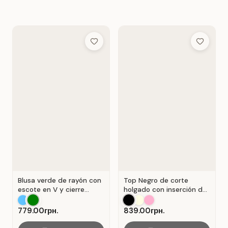
Add to Wish List
Add to Wis
Blusa verde de rayón con
Top Negro de corte
escote en V y cierre
holgado con inserción de
Verde .
encaje calado.
779.00грн.
839.00грн.