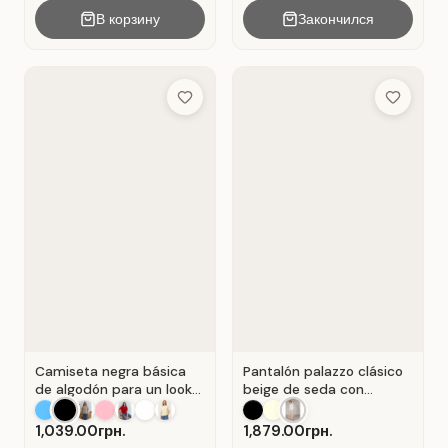
В корзину
Закончился
Add to Wish List
Add to Wis
Camiseta negra básica
Pantalón palazzo clásico
de algodón para un look
beige de seda con
casual . Negro.
pliegues . Beige.
1,039.00грн.
1,879.00грн.