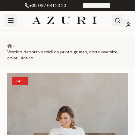
+38 097 641 23 23
ES
|
грн. UAH
Shopping
Mi
Favoritos
Сравнение
Cart
cuenta
Vestido deportivo midi de punto grueso, corte oversize,
color Láctico.
SALE