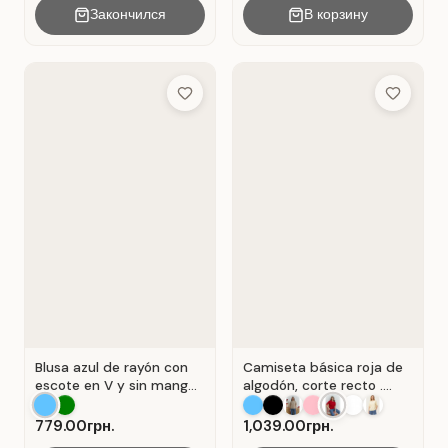
Закончился
В корзину
Add to Wish List
Add to Wis
Blusa azul de rayón con
Camiseta básica roja de
escote en V y sin mangas
algodón, corte recto .
. Azul.
Rojo.
779.00грн.
1,039.00грн.