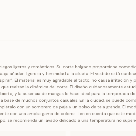
aniegos ligeros y románticos. Su corte holgado proporciona comodid
 bajo añaden ligereza y feminidad a la silueta. El vestido está conf
pirar". El material es muy agradable al tacto, no causa irritación 
que realzan la dinámica del corte. El diseño cuidadosamente estudi
bierto, y la ausencia de mangas lo hace ideal para la temporada de v
rá la base de muchos conjuntos casuales. En la ciudad, se puede co
létalo con un sombrero de paja y un bolso de tela grande. El modelo
ilmente con una amplia gama de colores. Ten en cuenta que este mod
po, se recomienda un lavado delicado a una temperatura no superi