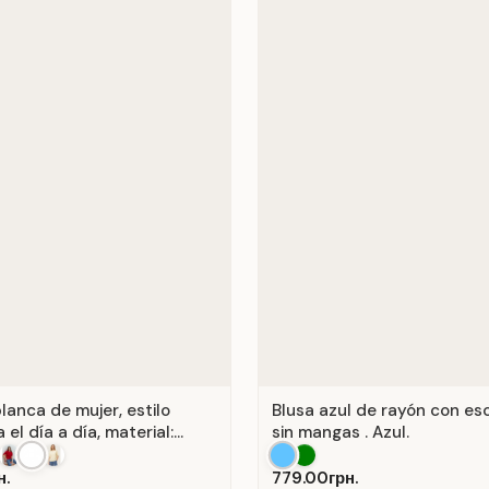
lanca de mujer, estilo
Blusa azul de rayón con es
 el día a día, material:
sin mangas . Azul.
anco.
н.
779.00грн.