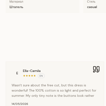
Материал
Стиль
Штапель
casual
Ella-Camila
E
★
★
★
★
★
EN
Wasn't sure about the free cut, but this dress is
wonderful! The 100% cotton is so light and perfect for
summer. My only tiny note is the buttons look rather
14/05/2026