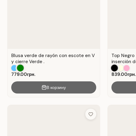
Blusa verde de rayón con escote en V
Top Negro 
y cierre Verde .
inserción d
779.00грн.
839.00грн.
В корзину
Add to Wish List