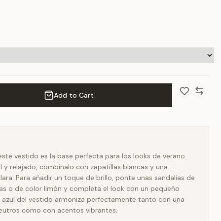
Add to Cart
Add to Wish 
Compar
este vestido es la base perfecta para los looks de verano.
l y relajado, combínalo con zapatillas blancas y una
ara. Para añadir un toque de brillo, ponte unas sandalias de
as o de color limón y completa el look con un pequeño
l azul del vestido armoniza perfectamente tanto con una
neutros como con acentos vibrantes.