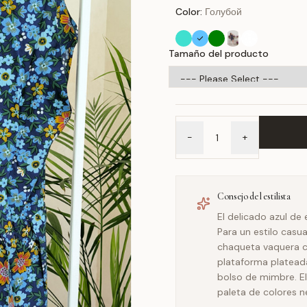
Color:
Голубой
Tamaño del producto
-
+
Consejo del estilista
El delicado azul de 
Para un estilo casua
chaqueta vaquera cl
plataforma platead
bolso de mimbre. E
paleta de colores 