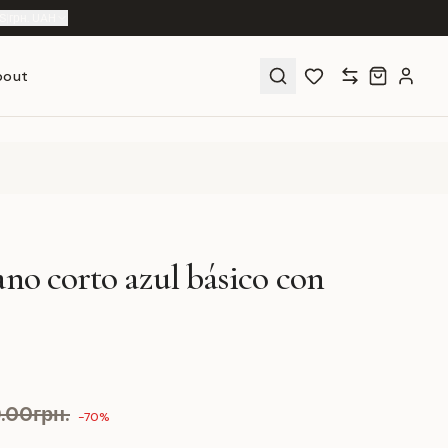
S
|
грн. UAH
bout
ano corto azul básico con
.00грн.
-70%