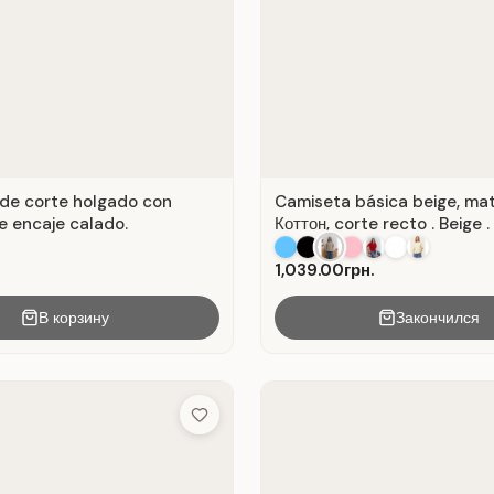
de corte holgado con
Camiseta básica beige, mat
e encaje calado.
Коттон, corte recto . Beige .
1,039.00грн.
В корзину
Закончился
Add to Wish List