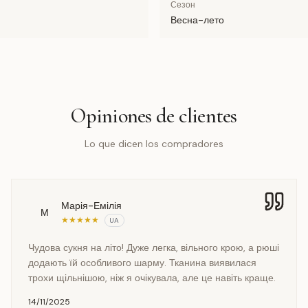
Сезон
Весна-лето
Opiniones de clientes
Lo que dicen los compradores
Марія-Емілія
М
★
★
★
★
★
UA
Чудова сукня на літо! Дуже легка, вільного крою, а рюші
додають їй особливого шарму. Тканина виявилася
трохи щільнішою, ніж я очікувала, але це навіть краще.
14/11/2025