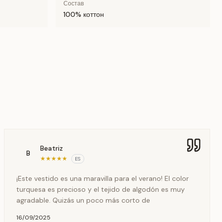
Состав
100% коттон
Beatriz
B
★
★
★
★
★
ES
¡Este vestido es una maravilla para el verano! El color
turquesa es precioso y el tejido de algodón es muy
agradable. Quizás un poco más corto de
16/09/2025