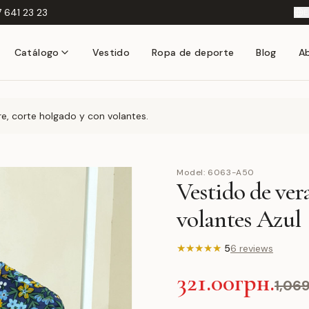
 641 23 23
E
Catálogo
Vestido
Ropa de deporte
Blog
A
re, corte holgado y con volantes.
Model:
6063-A50
Vestido de ver
volantes Azul
★
★
★
★
★
5
6 reviews
321.00грн.
1,069