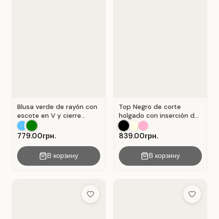
Blusa verde de rayón con
Top Negro de corte
escote en V y cierre
holgado con inserción de
Verde .
encaje calado.
779.00грн.
839.00грн.
В корзину
В корзину
Add to Wish List
Add to Wis