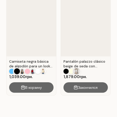
Camiseta negra básica
Pantalón palazzo clásico
de algodón para un look
beige de seda con
casual . Negro.
pliegues . Beige.
1,039.00грн.
1,879.00грн.
В корзину
Закончился