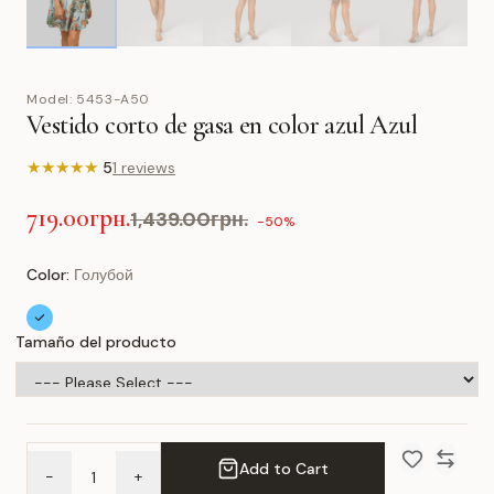
Model:
5453-A50
Vestido corto de gasa en color azul Azul
★
★
★
★
★
5
1 reviews
719.00грн.
1,439.00грн.
-50%
Color:
Голубой
Tamaño del producto
Add to Cart
-
+
Add to Wish 
Compar