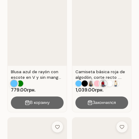
Blusa azul de rayón con
Camiseta básica roja de
escote en V y sin mangas
algodón, corte recto .
. Azul.
Rojo.
779.00грн.
1,039.00грн.
В корзину
Закончился
Add to Wish List
Add to Wis