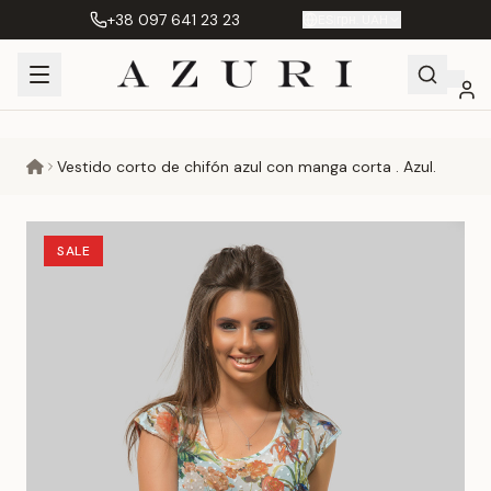
+38 097 641 23 23
ES
|
грн. UAH
Shopping
Mi
Favoritos
Сравнение
Vestido corto de chifón azul con manga corta . Azul.
Cart
cuenta
SALE