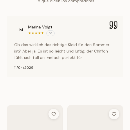
Lo que dicen los compradores
Marina Voigt
M
★
★
★
★
★
DE
Ob das wirklich das richtige Kleid für den Sommer
ist? Aber ja! Es ist so leicht und luftig, der Chiffon
fühlt sich toll an. Einfach perfekt für
11/04/2025
Add to Wish List
Add to Wis