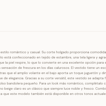
el estilo romántico y casual. Su corte holgado proporciona comodid
está confeccionado en tejido de estambre, una tela ligera y agradabl
e la piel respire, lo que lo convierte en una excelente opción para 
nsación de frescura en los días calurosos. El vestido tiene un esc
entras que el amplio volante en el bajo aporta un toque juguetón y
 de elegancia. Gracias a su corte versátil, este vestido se adapta 
olso bandolera pequeño. Para un look más romántico, complétalo co
o beige claro es un clásico que siempre luce noble y fresco. Combi
 que este modelo también está disponible en otros tonos actuales.