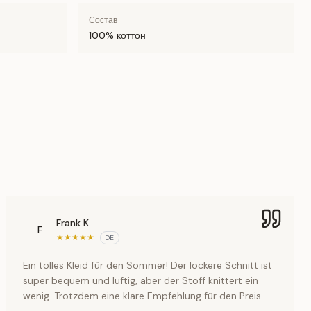
Состав
100% коттон
Frank K.
F
★
★
★
★
★
DE
Ein tolles Kleid für den Sommer! Der lockere Schnitt ist
super bequem und luftig, aber der Stoff knittert ein
wenig. Trotzdem eine klare Empfehlung für den Preis.