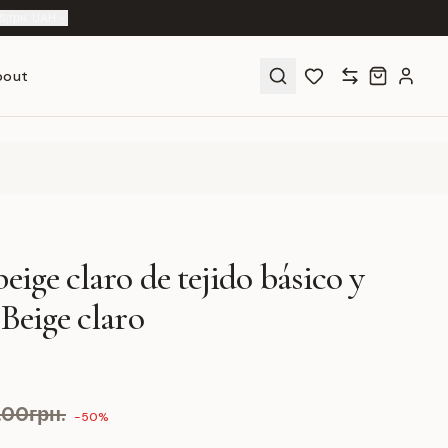
S
|
грн. UAH
bout
eige claro de tejido básico y
 Beige claro
9.00грн.
-50%