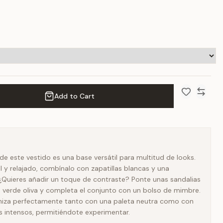
Add to Cart
Add to Wish 
Compar
 de este vestido es una base versátil para multitud de looks.
l y relajado, combínalo con zapatillas blancas y una
¿Quieres añadir un toque de contraste? Ponte unas sandalias
 verde oliva y completa el conjunto con un bolso de mimbre.
oniza perfectamente tanto con una paleta neutra como con
 intensos, permitiéndote experimentar.