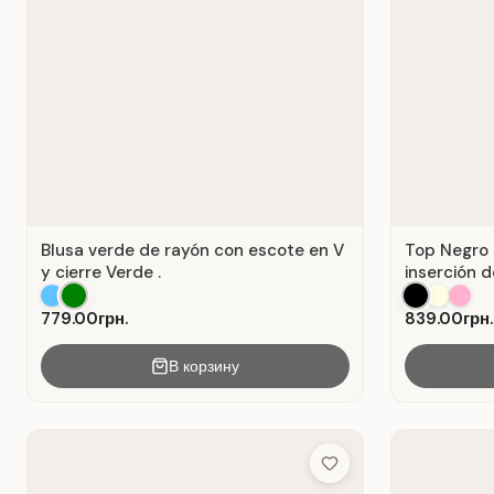
Blusa verde de rayón con escote en V
Top Negro 
y cierre Verde .
inserción d
779.00грн.
839.00грн.
В корзину
Add to Wish List