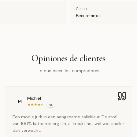
Сезон
Весна-лето
Opiniones de clientes
Lo que dicen los compradores
Michiel
M
★
★
★
★
★
NL
Een mooie jurk in een aangename saliekleur. De stof
van 100% katoen is erg fijn, al kreukt het wel wat sneller
dan verwacht.