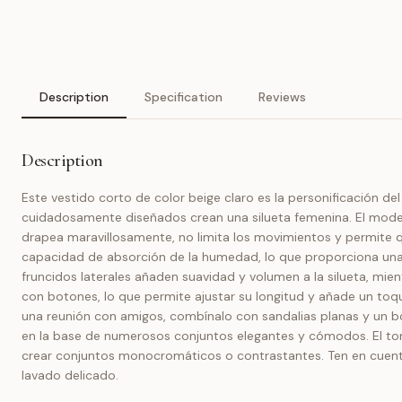
Description
Specification
Reviews
Description
Este vestido corto de color beige claro es la personificación d
cuidadosamente diseñados crean una silueta femenina. El modelo 
drapea maravillosamente, no limita los movimientos y permite qu
capacidad de absorción de la humedad, lo que proporciona una se
fruncidos laterales añaden suavidad y volumen a la silueta, mi
con botones, lo que permite ajustar su longitud y añade un toque
una reunión con amigos, combínalo con sandalias planas y un b
en la base de numerosos conjuntos elegantes y cómodos. El ton
crear conjuntos monocromáticos o contrastantes. Ten en cuenta
lavado delicado.