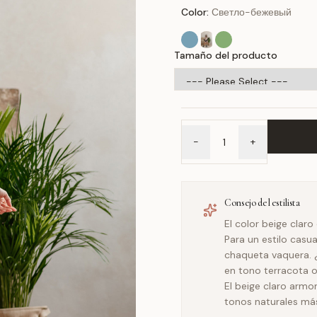
Color:
Светло-бежевый
Tamaño del producto
-
+
Consejo del estilista
El color beige claro
Para un estilo casua
chaqueta vaquera. 
en tono terracota o
El beige claro arm
tonos naturales más