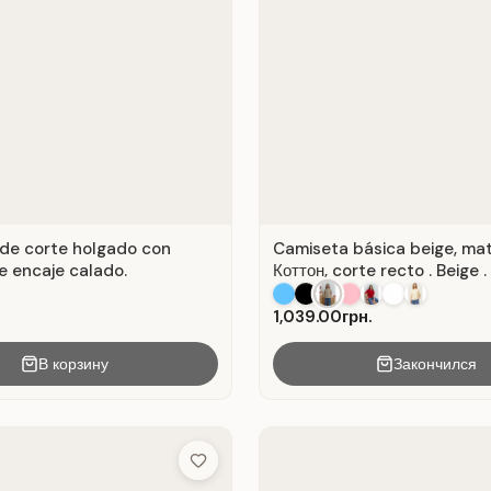
de corte holgado con
Camiseta básica beige, mat
e encaje calado.
Коттон, corte recto . Beige .
1,039.00грн.
В корзину
Закончился
Add to Wish List