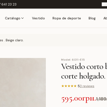
 641 23 23
E
Catálogo
Vestido
Ropa de deporte
Blog
A
 . Beige claro.
Model:
6011-E15
Vestido corto b
corte holgado.
★
★
★
★
★
5
3 reviews
595.00грн.
1,18