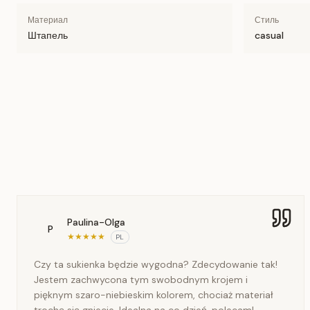
Материал
Стиль
Штапель
casual
Paulina-Olga
P
★
★
★
★
★
PL
Czy ta sukienka będzie wygodna? Zdecydowanie tak!
Jestem zachwycona tym swobodnym krojem i
pięknym szaro-niebieskim kolorem, chociaż materiał