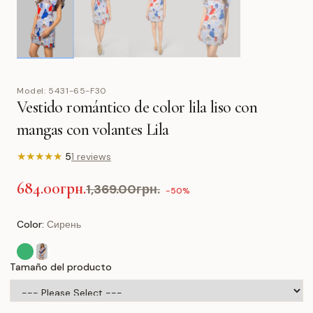
Model:
5431-65-F30
Vestido romántico de color lila liso con
mangas con volantes Lila
★
★
★
★
★
5
1 reviews
684.00грн.
1,369.00грн.
-50%
Color:
Сирень
Tamaño del producto