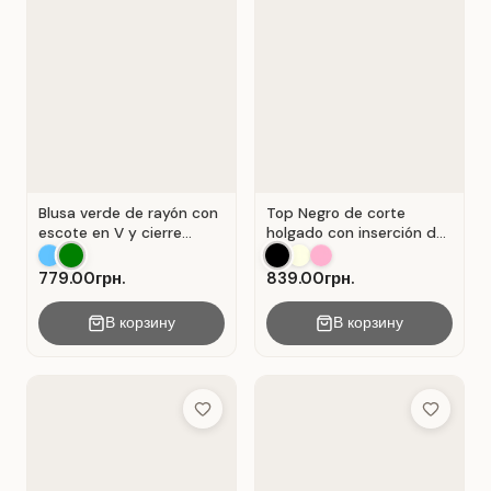
Blusa verde de rayón con
Top Negro de corte
escote en V y cierre
holgado con inserción de
Verde .
encaje calado.
779.00грн.
839.00грн.
В корзину
В корзину
Add to Wish List
Add to Wis