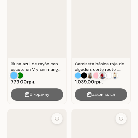
Blusa azul de rayón con
Camiseta básica roja de
escote en V y sin mangas
algodón, corte recto .
. Azul.
Rojo.
779.00грн.
1,039.00грн.
В корзину
Закончился
Add to Wish List
Add to Wis