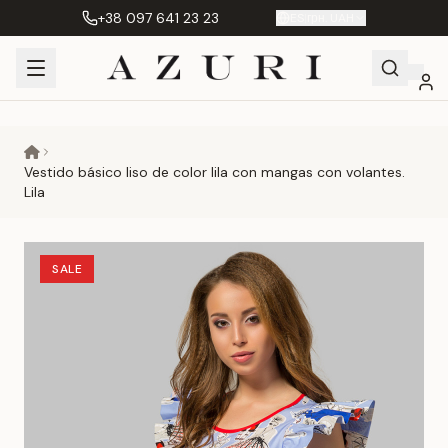
+38 097 641 23 23
ES
|
грн. UAH
Shopping
Mi
Favoritos
Сравнение
Cart
cuenta
Vestido básico liso de color lila con mangas con volantes.
Lila
SALE