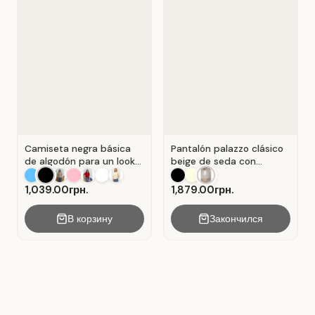
Camiseta negra básica
Pantalón palazzo clásico
de algodón para un look
beige de seda con
casual . Negro.
pliegues . Beige.
1,039.00грн.
1,879.00грн.
В корзину
Закончился