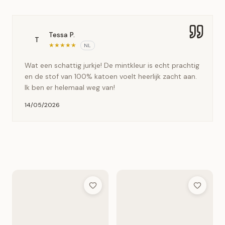
Tessa P.
T
★
★
★
★
★
NL
Wat een schattig jurkje! De mintkleur is echt prachtig
en de stof van 100% katoen voelt heerlijk zacht aan.
Ik ben er helemaal weg van!
14/05/2026
Add to Wish List
Add to Wis