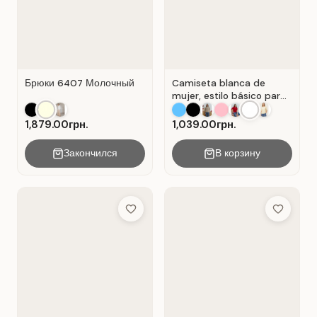
Брюки 6407 Молочный
Camiseta blanca de
mujer, estilo básico para
el día a día, material:
Algodón Blanco.
1,879.00грн.
1,039.00грн.
Закончился
В корзину
Add to Wish List
Add to Wis