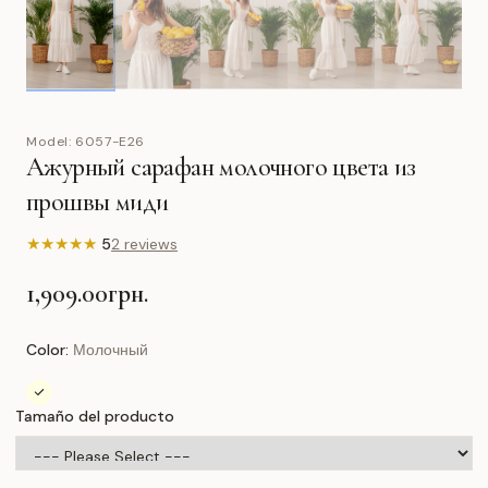
Model:
6057-E26
Ажурный сарафан молочного цвета из
прошвы миди
★
★
★
★
★
5
2 reviews
1,909.00грн.
Color:
Молочный
Tamaño del producto