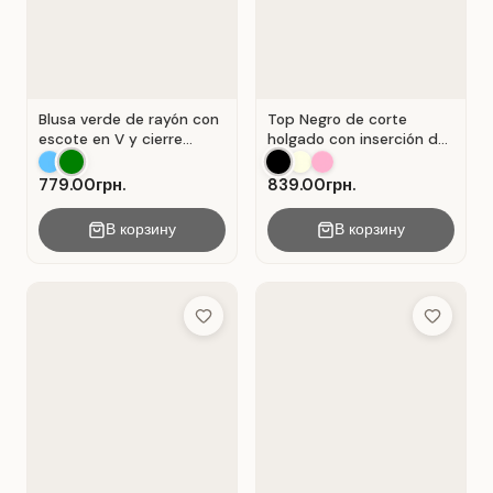
Blusa verde de rayón con
Top Negro de corte
escote en V y cierre
holgado con inserción de
Verde .
encaje calado.
779.00грн.
839.00грн.
В корзину
В корзину
Add to Wish List
Add to Wis