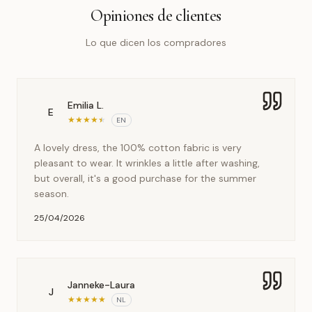
Opiniones de clientes
Lo que dicen los compradores
Emilia L.
E
★
★
★
★
★
EN
A lovely dress, the 100% cotton fabric is very
pleasant to wear. It wrinkles a little after washing,
but overall, it's a good purchase for the summer
season.
25/04/2026
Janneke-Laura
J
★
★
★
★
★
NL