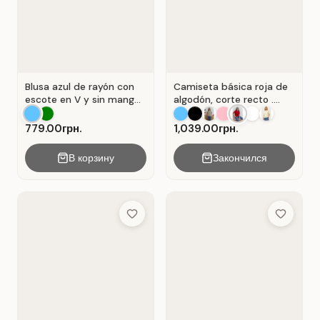
Blusa azul de rayón con
Camiseta básica roja de
escote en V y sin mangas
algodón, corte recto .
. Azul.
Rojo.
779.00грн.
1,039.00грн.
В корзину
Закончился
Add to Wish List
Add to Wis