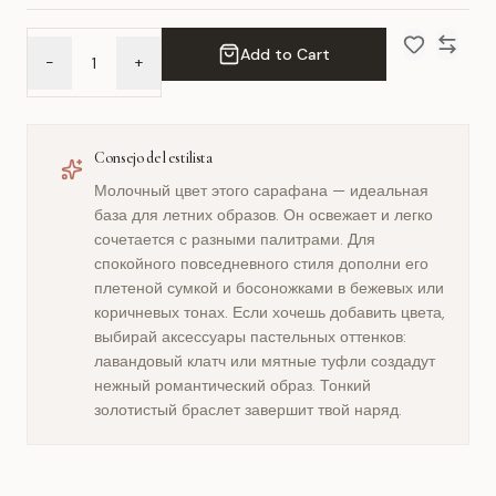
Add to Cart
-
+
Add to Wish 
Compar
Consejo del estilista
Молочный цвет этого сарафана — идеальная
база для летних образов. Он освежает и легко
сочетается с разными палитрами. Для
спокойного повседневного стиля дополни его
плетеной сумкой и босоножками в бежевых или
коричневых тонах. Если хочешь добавить цвета,
выбирай аксессуары пастельных оттенков:
лавандовый клатч или мятные туфли создадут
нежный романтический образ. Тонкий
золотистый браслет завершит твой наряд.