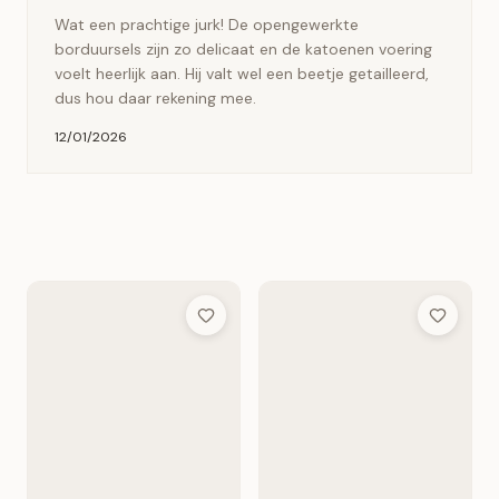
Wat een prachtige jurk! De opengewerkte
borduursels zijn zo delicaat en de katoenen voering
voelt heerlijk aan. Hij valt wel een beetje getailleerd,
dus hou daar rekening mee.
12/01/2026
Add to Wish List
Add to Wis