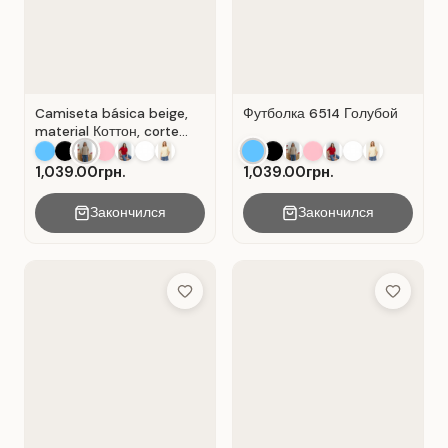
Camiseta básica beige,
Футболка 6514 Голубой
material Коттон, corte
recto . Beige .
1,039.00грн.
1,039.00грн.
Закончился
Закончился
Add to Wish List
Add to Wis