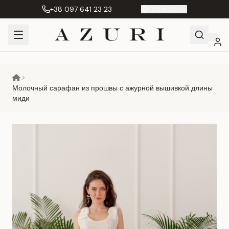
+38 097 641 23 23
ES
|
грн. UAH
Shopping
Mi
Favoritos
Сравнение
Cart
cuenta
Молочный сарафан из прошвы с ажурной вышивкой длины
миди