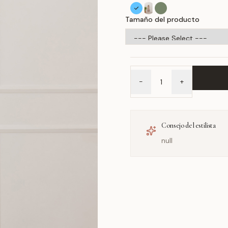
Tamaño del producto
-
+
Consejo del estilista
null