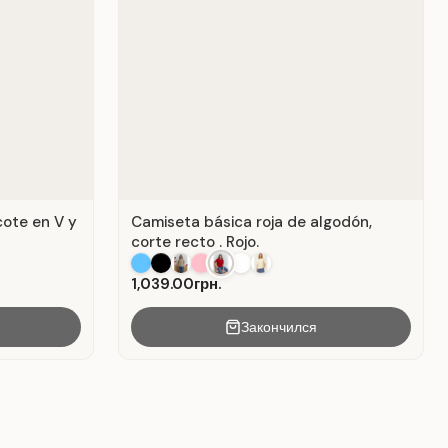
cote en V y
Camiseta básica roja de algodón,
corte recto . Rojo.
1,039.00грн.
Закончился