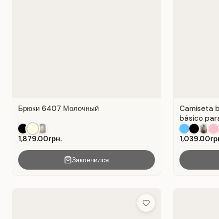
Брюки 6407 Молочный
Camiseta b
básico para
Algodón Bl
1,879.00грн.
1,039.00гр
Закончился
Add to Wish List