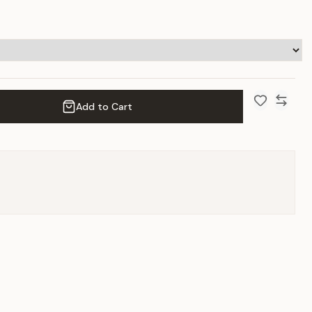
Add to Cart
Add to Wish 
Compar