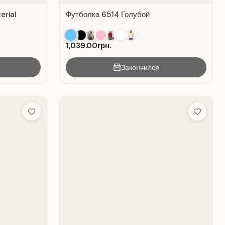
erial
Футболка 6514 Голубой
1,039.00грн.
Закончился
Add to Wish List
Add to Wis