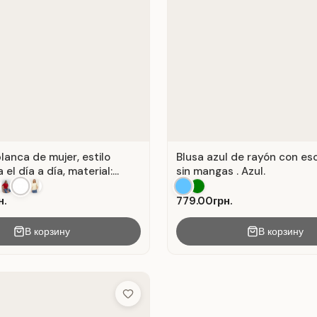
lanca de mujer, estilo
Blusa azul de rayón con es
 el día a día, material:
sin mangas . Azul.
anco.
н.
779.00грн.
В корзину
В корзину
Add to Wish List