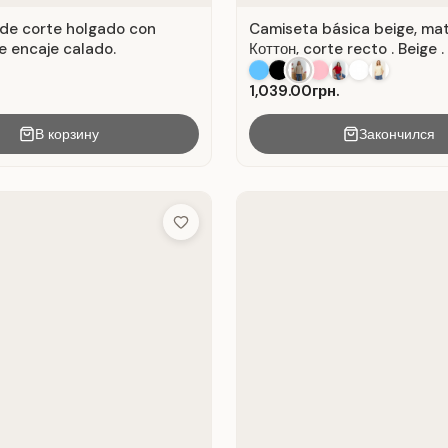
de corte holgado con
Camiseta básica beige, mat
e encaje calado.
Коттон, corte recto . Beige .
1,039.00грн.
В корзину
Закончился
Add to Wish List