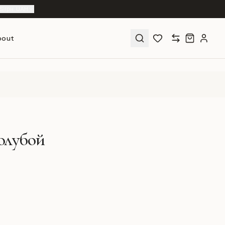
S
|
грн. UAH
bout
Голубой