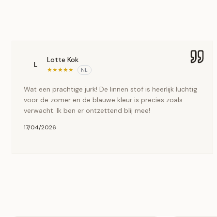
Lotte Kok
L
★
★
★
★
★
NL
Wat een prachtige jurk! De linnen stof is heerlijk luchtig
voor de zomer en de blauwe kleur is precies zoals
verwacht. Ik ben er ontzettend blij mee!
17/04/2026