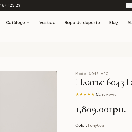
 641 23 23
E
Catálogo
Vestido
Ropa de deporte
Blog
A
Model:
6043-A50
Платье 6043 
★
★
★
★
★
5
2 reviews
1,809.00грн.
Color:
Голубой