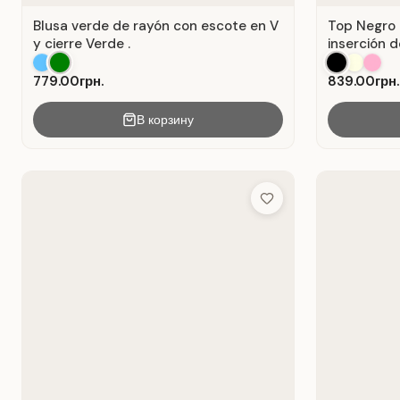
Blusa verde de rayón con escote en V
Top Negro 
y cierre Verde .
inserción d
779.00грн.
839.00грн.
В корзину
Add to Wish List