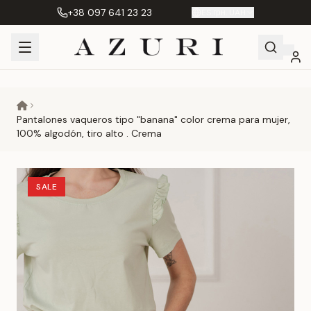
+38 097 641 23 23
ES
|
грн. UAH
Shopping
Mi
Favoritos
Сравнение
Cart
cuenta
Pantalones vaqueros tipo "banana" color crema para mujer,
100% algodón, tiro alto . Crema
SALE