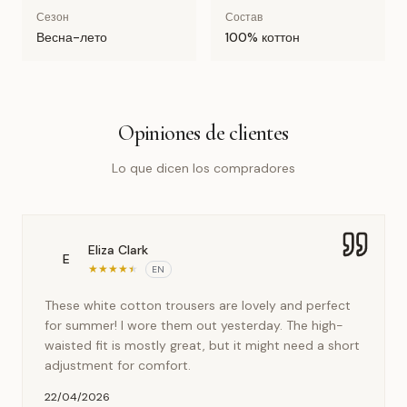
Сезон
Состав
Весна-лето
100% коттон
Opiniones de clientes
Lo que dicen los compradores
Eliza Clark
E
★
★
★
★
★
EN
These white cotton trousers are lovely and perfect
for summer! I wore them out yesterday. The high-
waisted fit is mostly great, but it might need a short
adjustment for comfort.
22/04/2026