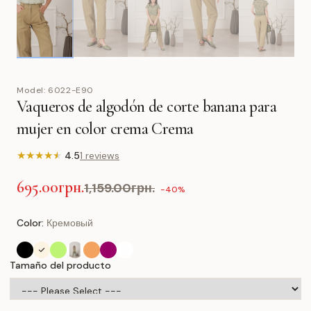
Model:
6022-E90
Vaqueros de algodón de corte banana para
mujer en color crema Crema
★
★
★
★
★
4.5
1 reviews
695.00грн.
1,159.00грн.
-40%
Color:
Кремовый
Tamaño del producto