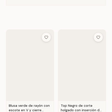
Add to Wish List
Add to Wis
Blusa verde de rayón con
Top Negro de corte
escote en V y cierre
holgado con inserción de