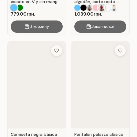
escote en V y sin mangas
algodón, corte recto .
. Azul.
Rojo.
779.00грн.
1,039.00грн.
В корзину
Закончился
Add to Wish List
Add to Wis
Camiseta negra básica
Pantalón palazzo clásico